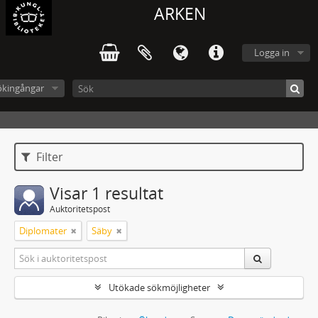
ARKEN
Logga in
ökingångar
Filter
Visar 1 resultat
Auktoritetspost
Diplomater
Säby
Utökade sökmöjligheter