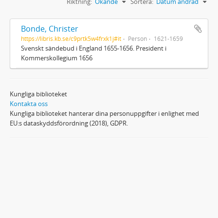
Riktning:
Ökande
Sortera:
Datum ändrad
Bonde, Christer
https://libris.kb.se/c9prtk5w4frxk1j#it
Person
1621-1659
Svenskt sändebud i England 1655-1656. President i
Kommerskollegium 1656
Kungliga biblioteket
Kontakta oss
Kungliga biblioteket hanterar dina personuppgifter i enlighet med
EU:s dataskyddsförordning (2018), GDPR.