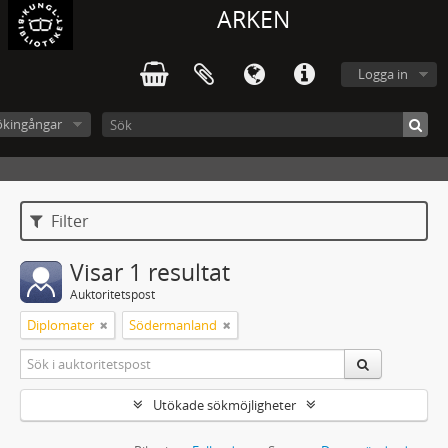
ARKEN
Logga in
ökingångar
Filter
Visar 1 resultat
Auktoritetspost
Diplomater
Södermanland
Utökade sökmöjligheter