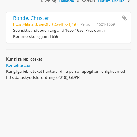
Riktning:
Fallande
Sortera:
Datum ändrad
Bonde, Christer
https://libris.kb.se/c9prtk5w4frxk1j#it
Person
1621-1659
Svenskt sändebud i England 1655-1656. President i
Kommerskollegium 1656
Kungliga biblioteket
Kontakta oss
Kungliga biblioteket hanterar dina personuppgifter i enlighet med
EU:s dataskyddsförordning (2018), GDPR.