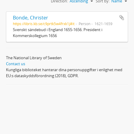
Direction:
Ascending
Sort by:
Name
Bonde, Christer
https://libris.kb.se/c9prtk5w4frxk1j#it
Person
1621-1659
Svenskt sändebud i England 1655-1656. President i
Kommerskollegium 1656
The National Library of Sweden
Contact us
Kungliga biblioteket hanterar dina personuppgifter i enlighet med
EU:s dataskyddsförordning (2018), GDPR.