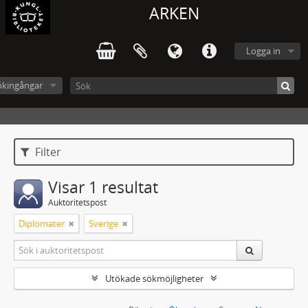
ARKEN
Logga in
ökingångar
Filter
Visar 1 resultat
Auktoritetspost
Diplomater
Sverige
Utökade sökmöjligheter