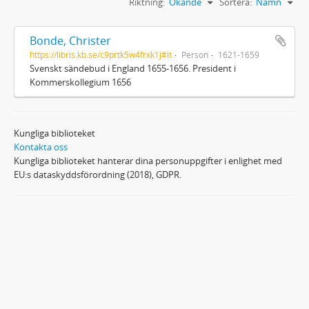
Riktning:
Ökande
Sortera:
Namn
Bonde, Christer
https://libris.kb.se/c9prtk5w4frxk1j#it
Person
1621-1659
Svenskt sändebud i England 1655-1656. President i
Kommerskollegium 1656
Kungliga biblioteket
Kontakta oss
Kungliga biblioteket hanterar dina personuppgifter i enlighet med
EU:s dataskyddsförordning (2018), GDPR.