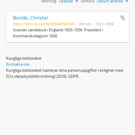
Riktning:
Ökande
Sortera:
Datum ändrad
Bonde, Christer
https://libris.kb.se/c9prtk5w4frxk1j#it
Person
1621-1659
Svenskt sändebud i England 1655-1656. President i
Kommerskollegium 1656
Kungliga biblioteket
Kontakta oss
Kungliga biblioteket hanterar dina personuppgifter i enlighet med
EU:s dataskyddsförordning (2018), GDPR.