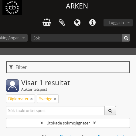
ARKEN
Logga in
ökingångar
Filter
Visar 1 resultat
Auktoritetspost
Diplomater
Sverige
Utökade sökmöjligheter