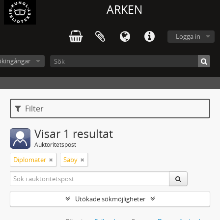
ARKEN
Logga in
ökingångar
Filter
Visar 1 resultat
Auktoritetspost
Diplomater
Säby
Utökade sökmöjligheter