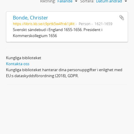
Riktning:
Fallande
Sortera:
Datum ändrad
Bonde, Christer
https://libris.kb.se/c9prtk5w4frxk1j#it
Person
1621-1659
Svenskt sändebud i England 1655-1656. President i
Kommerskollegium 1656
Kungliga biblioteket
Kontakta oss
Kungliga biblioteket hanterar dina personuppgifter i enlighet med
EU:s dataskyddsförordning (2018), GDPR.