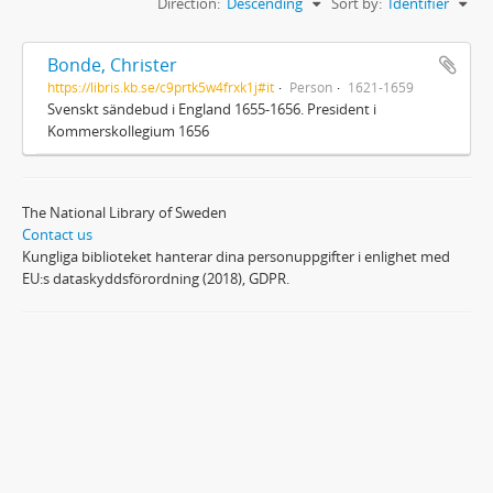
Direction:
Descending
Sort by:
Identifier
Bonde, Christer
https://libris.kb.se/c9prtk5w4frxk1j#it
Person
1621-1659
Svenskt sändebud i England 1655-1656. President i
Kommerskollegium 1656
The National Library of Sweden
Contact us
Kungliga biblioteket hanterar dina personuppgifter i enlighet med
EU:s dataskyddsförordning (2018), GDPR.