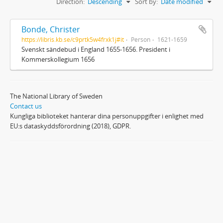
Direction:
Descending
Sort by:
Date modified
Bonde, Christer
https://libris.kb.se/c9prtk5w4frxk1j#it
Person
1621-1659
Svenskt sändebud i England 1655-1656. President i
Kommerskollegium 1656
The National Library of Sweden
Contact us
Kungliga biblioteket hanterar dina personuppgifter i enlighet med
EU:s dataskyddsförordning (2018), GDPR.