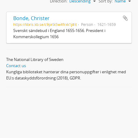
Direction:
Descending
Sort by:
Name
Bonde, Christer
https://libris.kb.se/c9prtk5w4frxk1j#it
Person
1621-1659
Svenskt sändebud i England 1655-1656. President i
Kommerskollegium 1656
The National Library of Sweden
Contact us
Kungliga biblioteket hanterar dina personuppgifter i enlighet med
EU:s dataskyddsförordning (2018), GDPR.