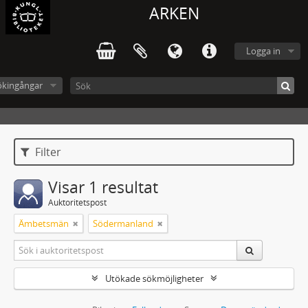
ARKEN
Logga in
ökingångar
Filter
Visar 1 resultat
Auktoritetspost
Ämbetsmän
Södermanland
Utökade sökmöjligheter