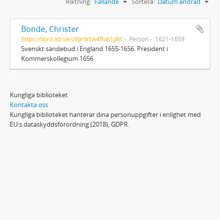
Riktning:
Fallande
Sortera:
Datum ändrad
Bonde, Christer
https://libris.kb.se/c9prtk5w4frxk1j#it
Person
1621-1659
Svenskt sändebud i England 1655-1656. President i
Kommerskollegium 1656
Kungliga biblioteket
Kontakta oss
Kungliga biblioteket hanterar dina personuppgifter i enlighet med
EU:s dataskyddsförordning (2018), GDPR.