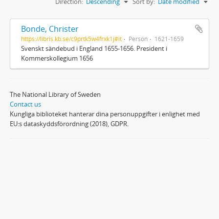
Direction:
Descending
Sort by:
Date modified
Bonde, Christer
https://libris.kb.se/c9prtk5w4frxk1j#it
Person
1621-1659
Svenskt sändebud i England 1655-1656. President i
Kommerskollegium 1656
The National Library of Sweden
Contact us
Kungliga biblioteket hanterar dina personuppgifter i enlighet med
EU:s dataskyddsförordning (2018), GDPR.