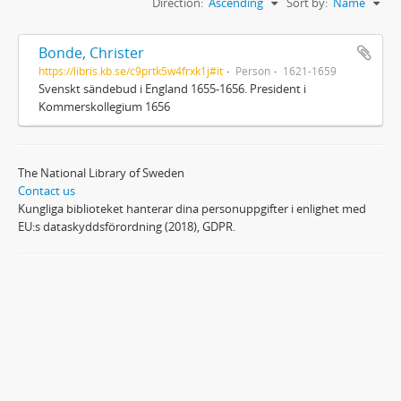
Direction:
Ascending
Sort by:
Name
Bonde, Christer
https://libris.kb.se/c9prtk5w4frxk1j#it
Person
1621-1659
Svenskt sändebud i England 1655-1656. President i
Kommerskollegium 1656
The National Library of Sweden
Contact us
Kungliga biblioteket hanterar dina personuppgifter i enlighet med
EU:s dataskyddsförordning (2018), GDPR.