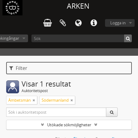
ARKEN
Logga in
ökingångar
Filter
Visar 1 resultat
Auktoritetspost
Ämbetsmän
Södermanland
Utökade sökmöjligheter