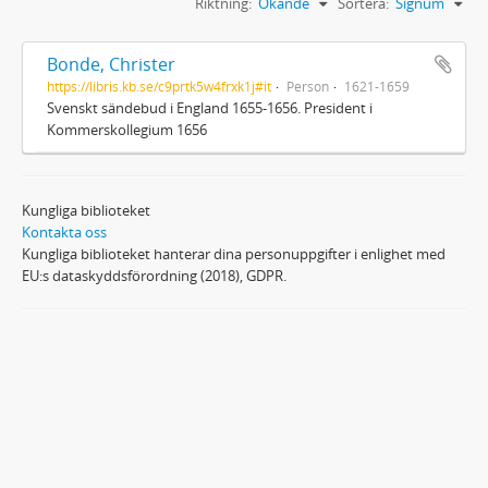
Riktning:
Ökande
Sortera:
Signum
Bonde, Christer
https://libris.kb.se/c9prtk5w4frxk1j#it
Person
1621-1659
Svenskt sändebud i England 1655-1656. President i
Kommerskollegium 1656
Kungliga biblioteket
Kontakta oss
Kungliga biblioteket hanterar dina personuppgifter i enlighet med
EU:s dataskyddsförordning (2018), GDPR.