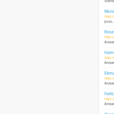
Svensk
Munc
https:
Jurist
Rosen
https:
Ämbet
Hamm
https:
Ämbet
Ekma
https:
Ämbet
Feili
https:
Ämbet