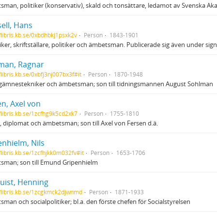
man, politiker (konservativ), skald och tonsättare, ledamot av Svenska Ak
ell, Hans
//libris.kb.se/0xbdhbkj1psxk2v
Person
1843-1901
iker, skriftställare, politiker och ämbetsman. Publicerade sig även under signa
man, Ragnar
/libris.kb.se/0xbfj3nj007bx3f#it
Person
1870-1948
gämnestekniker och ämbetsman; son till tidningsmannen August Sohlman
en, Axel von
//libris.kb.se/1zcfhg9k5cd2xk7
Person
1755-1810
r, diplomat och ämbetsman; son till Axel von Fersen d.ä.
enhielm, Nils
/libris.kb.se/1zcfhjkk0m032fv#it
Person
1653-1706
sman; son till Emund Gripenhielm
uist, Henning
//libris.kb.se/1zcgkmck2djwnmd
Person
1871-1933
man och socialpolitiker; bl.a. den förste chefen för Socialstyrelsen