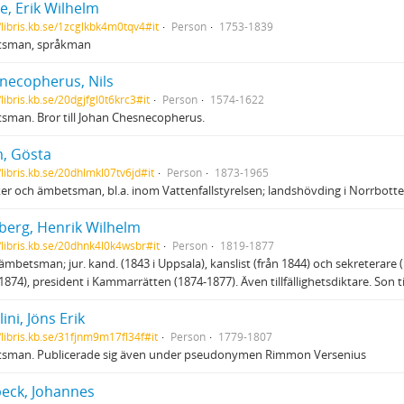
e, Erik Wilhelm
//libris.kb.se/1zcglkbk4m0tqv4#it
Person
1753-1839
sman, språkman
necopherus, Nils
/libris.kb.se/20dgjfgl0t6krc3#it
Person
1574-1622
man. Bror till Johan Chesnecopherus.
, Gösta
/libris.kb.se/20dhlmkl07tv6jd#it
Person
1873-1965
er och ämbetsman, bl.a. inom Vattenfallstyrelsen; landshövding i Norrbotte
berg, Henrik Wilhelm
//libris.kb.se/20dhnk4l0k4wsbr#it
Person
1819-1877
, ämbetsman; jur. kand. (1843 i Uppsala), kanslist (från 1844) och sekreterar
1874), president i Kammarrätten (1874-1877). Även tillfällighetsdiktare. Son ti
ini, Jöns Erik
//libris.kb.se/31fjnm9m17fl34f#it
Person
1779-1807
sman. Publicerade sig även under pseudonymen Rimmon Versenius
eck, Johannes