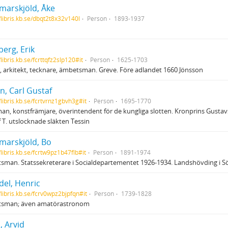
arskjöld, Åke
/libris.kb.se/dbqt2t8x32v140l
Person
1893-1937
erg, Erik
/libris.kb.se/fcrttqfz2slp120#it
Person
1625-1703
r, arkitekt, tecknare, ämbetsman. Greve. Före adlandet 1660 Jönsson
n, Carl Gustaf
/libris.kb.se/fcrtvrnz1gbvh3g#it
Person
1695-1770
an, konstfrämjare, överintendent för de kungliga slotten. Kronprins Gustavs
 T. utslocknade släkten Tessin
arskjöld, Bo
/libris.kb.se/fcrtw9pz1b47flb#it
Person
1891-1974
man. Statssekreterare i Socialdepartementet 1926-1934. Landshövding i 
del, Henric
/libris.kb.se/fcrv0wpz2bjpfqn#it
Person
1739-1828
sman; även amatörastronom
, Arvid