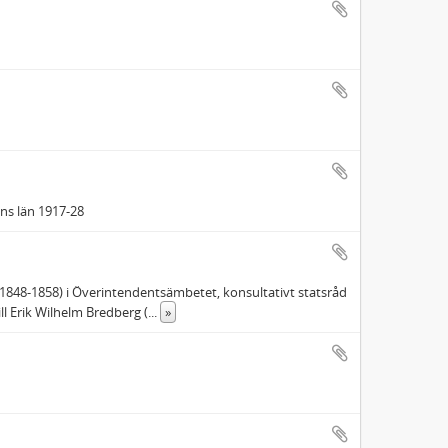
ns län 1917-28
e (1848-1858) i Överintendentsämbetet, konsultativt statsråd
ll Erik Wilhelm Bredberg (
...
»