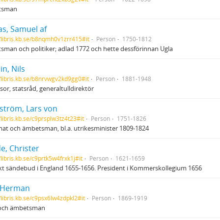
tsman
as, Samuel af
//libris.kb.se/b8nqmh0v1zrr415#it
Person
1750-1812
man och politiker; adlad 1772 och hette dessförinnan Ugla
n, Nils
//libris.kb.se/b8nrvwgv2kd9gg0#it
Person
1881-1948
sor, statsråd, generaltulldirektör
ström, Lars von
/libris.kb.se/c9prsplw3tz4t23#it
Person
1751-1826
at och ämbetsman, bl.a. utrikesminister 1809-1824
e, Christer
/libris.kb.se/c9prtk5w4frxk1j#it
Person
1621-1659
t sändebud i England 1655-1656. President i Kommerskollegium 1656
, Herman
/libris.kb.se/c9psx6lw4zdpkl2#it
Person
1869-1919
t och ämbetsman