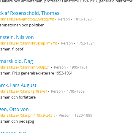
 läkare och ämbetsman, professor i anatomi 1953-1967, generaldirektör för
k af Rosenschöld, Thomas
//libris.kb.se/64jmqtpq22wgdqv#it
Person
1813-1893
, ämbetsman och politiker
stein, Nils von
//libris.kb.se/75kmnkhr0gmp7m9#it
Person
1752-1824
sman, filosof
arskjöld, Dag
//libris.kb.se/75kmnkmr503jx21
Person
1905-1961
sman, FN:s generalsekreterare 1953-1961
rck, Lars August
//libris.kb.se/75kmp7gr0rslvsf
Person
1785-1869
sman och författare
tzen, Otto von
//libris.kb.se/75kmpm4r0kc9rz4#it
Person
1820-1889
sman och pedagog