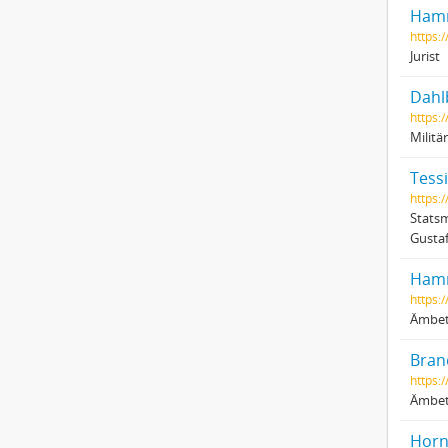
Hamm
https:/
Jurist
Dahlb
https:/
Militä
Tessi
https:/
Statsm
Gustaf
Hamm
https:/
Ämbets
Bran
https:/
Ämbet
Horn