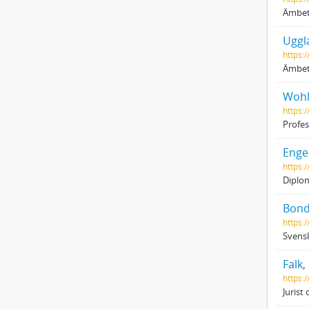
Ämbe
Uggl
https:
Ämbets
Wohli
https:
Profes
Enge
https:/
Diplom
Bond
https:/
Svensk
Falk
https:/
Juris