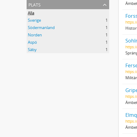
plats
Ämbets
Alla
Forss
Sverige
1
https:
Södermanland
1
Histor
Norden
1
Sohl
Aspö
1
https:/
Säby
1
Sprän
Fers
https:
Militä
Grip
https:/
Ämbet
Elmq
https:
Ämbets