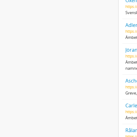
Oxen
https:
Svensk
Adler
https:/
Ämbet
Jöra
https:/
Ämbets
namne
Asch
https:/
Greve
Carle
https:
Ämbets
Råla
https: