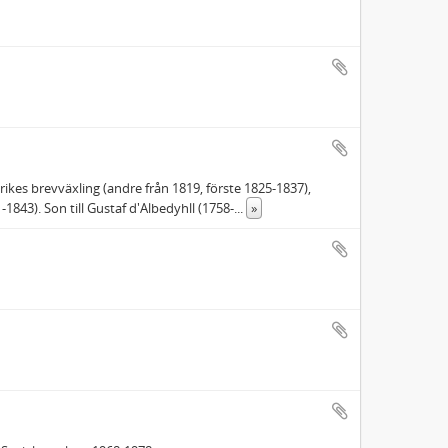
ikes brevväxling (andre från 1819, förste 1825-1837),
43). Son till Gustaf d'Albedyhll (1758-
...
»