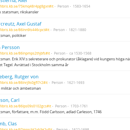
stierna, Axel
//libris.kb.se/75kmq48r4pg8gxn#it
Person
1583-1654
 statsman; rikskansler
creutz, Axel Gustaf
/libris.kb.se/86lnn9ls446cpct#it
Person
1821-1880
sman, politiker
n Persson
/libris.kb.se/86lnpmps2thjbfs#it
Person
ca 1530-1568
man. Erik XIV:s sekreterare och prokurator (åklagare) vid kungens höga n
t Tegel. Avrättad i Stockholm samma år
eberg, Rutger von
/libris.kb.se/86lnrj9s0gfl7r2#it
Person
1621-1693
, militär och ämbetsman
son, Carl
//libris.kb.se/86lps09s0102gcs#it
Person
1703-1761
man, författare, m.m. Född Carlsson, adlad Carleson, 1746
mb, Clas
//libris.kb.se/97mprcht2xb3g2v#it
Person
1622-1698