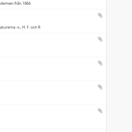
ademien från 1866
turerna -s-, H. F. och R