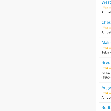
West
https:
Ämbet
Ches
https:/
Ämbets
Malm
https:/
Teknik
Bred
https:
Jurist
(1860-
Angel
https:
Ämbet
Rudb