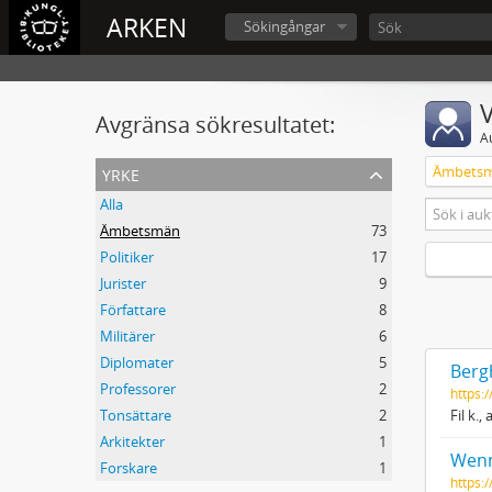
ARKEN
Sökingångar
V
Avgränsa sökresultatet:
A
yrke
Ämbets
Alla
Ämbetsmän
73
Politiker
17
Jurister
9
Författare
8
Militärer
6
Diplomater
5
Berg
Professorer
2
https:
Tonsättare
2
Fil k.
Arkitekter
1
Wenn
Forskare
1
https: