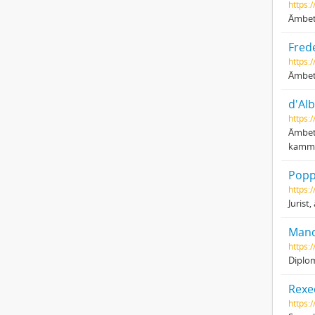
https:
Ämbets
Fred
https:/
Ämbet
d'Alb
https:
Ämbets
kammar
Popp
https:
Juris
Mand
https:
Diplo
Rexe
https:/