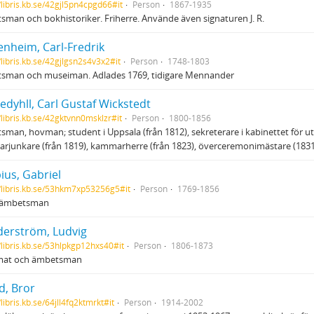
//libris.kb.se/42gjl5pn4cpgd66#it
Person
1867-1935
man och bokhistoriker. Friherre. Använde även signaturen J. R.
enheim, Carl-Fredrik
/libris.kb.se/42gjlgsn2s4v3x2#it
Person
1748-1803
sman och museiman. Adlades 1769, tidigare Mennander
edyhll, Carl Gustaf Wickstedt
//libris.kb.se/42gktvnn0msklzr#it
Person
1800-1856
man, hovman; student i Uppsala (från 1812), sekreterare i kabinettet för utr
junkare (från 1819), kammarherre (från 1823), överceremonimästare (1831-18
ius, Gabriel
//libris.kb.se/53hkm7xp53256g5#it
Person
1769-1856
t, ämbetsman
erström, Ludvig
//libris.kb.se/53hlpkgp12hxs40#it
Person
1806-1873
mat och ämbetsman
d, Bror
/libris.kb.se/64jll4fq2ktmrkt#it
Person
1914-2002