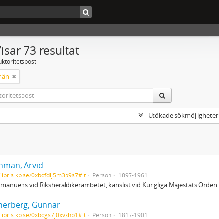
isar 73 resultat
uktoritetspost
män
Utökade sökmöjligheter
hman, Arvid
//libris.kb.se/0xbdfdlj5m3b9s7#it
Person
1897-1961
, amanuens vid Riksheraldikerämbetet, kanslist vid Kungliga Majestäts Ord
erberg, Gunnar
//libris.kb.se/0xbdgs7j0xvxhb1#it
Person
1817-1901