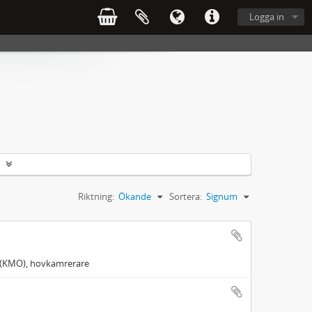
Logga in
Riktning:
Ökande
Sortera:
Signum
en (KMO), hovkamrerare