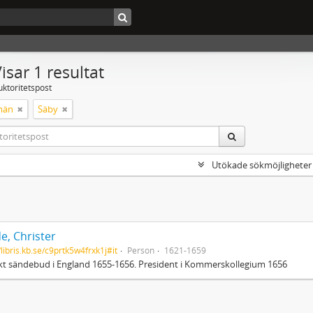
isar 1 resultat
uktoritetspost
män
Säby
Utökade sökmöjligheter
e, Christer
/libris.kb.se/c9prtk5w4frxk1j#it
Person
1621-1659
t sändebud i England 1655-1656. President i Kommerskollegium 1656