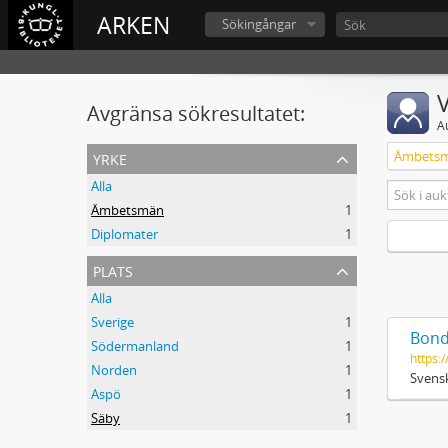
ARKEN
Sökingångar
V
Avgränsa sökresultatet:
A
yrke
Ämbets
Alla
Ämbetsmän
1
Diplomater
1
plats
Alla
Sverige
1
Bond
Södermanland
1
https:/
Norden
1
Svensk
Aspö
1
Säby
1