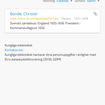
Riktning:
Fallande
Sortera:
Namn
Bonde, Christer
https://libris.kb.se/c9prtk5w4frxk1j#it
Person
1621-1659
Svenskt sändebud i England 1655-1656. President i
Kommerskollegium 1656
Kungliga biblioteket
Kontakta oss
Kungliga biblioteket hanterar dina personuppgifter i enlighet med
EU:s dataskyddsförordning (2018), GDPR.