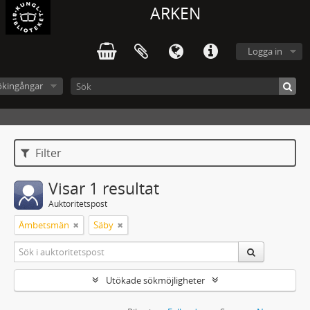
ARKEN
Logga in
ökingångar
Filter
Visar 1 resultat
Auktoritetspost
Ämbetsmän
Säby
Utökade sökmöjligheter