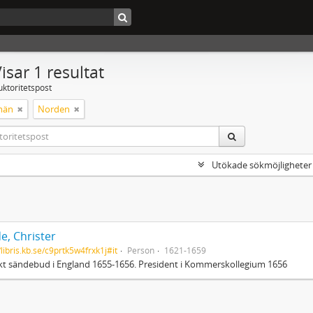
isar 1 resultat
uktoritetspost
män
Norden
Utökade sökmöjligheter
e, Christer
/libris.kb.se/c9prtk5w4frxk1j#it
Person
1621-1659
t sändebud i England 1655-1656. President i Kommerskollegium 1656