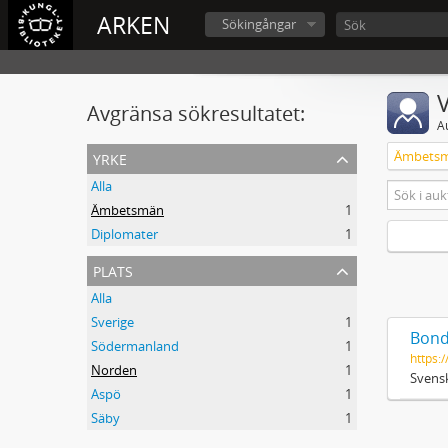
ARKEN
Sökingångar
V
Avgränsa sökresultatet:
A
yrke
Ämbets
Alla
Ämbetsmän
1
Diplomater
1
plats
Alla
Sverige
1
Bond
Södermanland
1
https:/
Norden
1
Svensk
Aspö
1
Säby
1