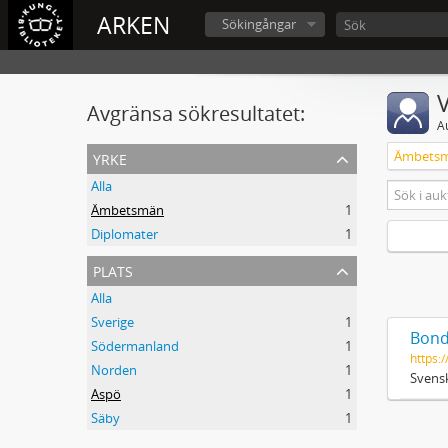
ARKEN
Sökingångar
V
Avgränsa sökresultatet:
A
yrke
Ämbets
Alla
Ämbetsmän
1
Diplomater
1
plats
Alla
Sverige
1
Bond
Södermanland
1
https:/
Norden
1
Svensk
Aspö
1
Säby
1