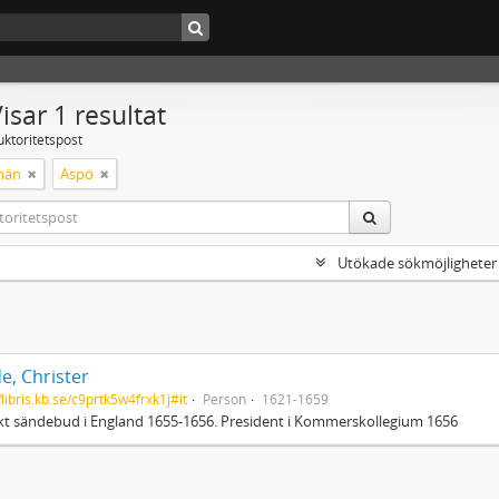
isar 1 resultat
uktoritetspost
män
Aspö
Utökade sökmöjligheter
e, Christer
/libris.kb.se/c9prtk5w4frxk1j#it
Person
1621-1659
t sändebud i England 1655-1656. President i Kommerskollegium 1656