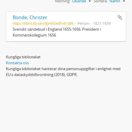
Riktning:
Ökande
Sortera:
Namn
Bonde, Christer
https://libris.kb.se/c9prtk5w4frxk1j#it
Person
1621-1659
Svenskt sändebud i England 1655-1656. President i
Kommerskollegium 1656
Kungliga biblioteket
Kontakta oss
Kungliga biblioteket hanterar dina personuppgifter i enlighet med
EU:s dataskyddsförordning (2018), GDPR.