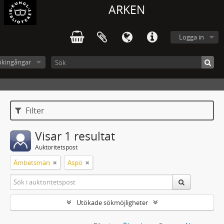
ARKEN
Logga in
ökingångar
Filter
Visar 1 resultat
Auktoritetspost
Ämbetsmän
Aspö
Utökade sökmöjligheter