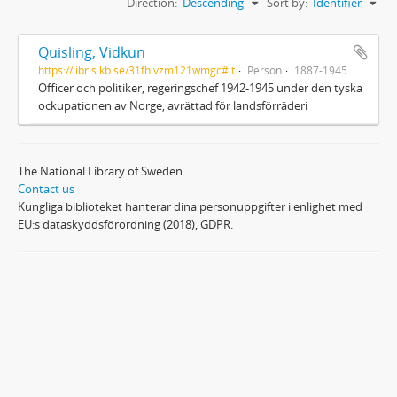
Direction:
Descending
Sort by:
Identifier
Quisling, Vidkun
https://libris.kb.se/31fhlvzm121wmgc#it
Person
1887-1945
Officer och politiker, regeringschef 1942-1945 under den tyska
ockupationen av Norge, avrättad för landsförräderi
The National Library of Sweden
Contact us
Kungliga biblioteket hanterar dina personuppgifter i enlighet med
EU:s dataskyddsförordning (2018), GDPR.