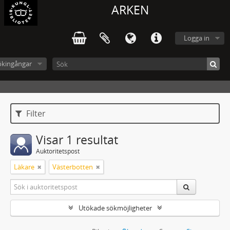
ARKEN
Logga in
ökingångar
Filter
Visar 1 resultat
Auktoritetspost
Läkare
Västerbotten
Utökade sökmöjligheter