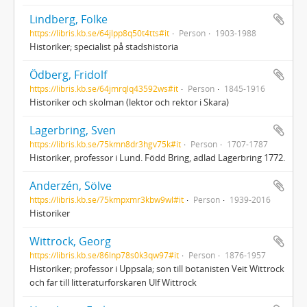
Lindberg, Folke
https://libris.kb.se/64jlpp8q50t4tts#it
Person
1903-1988
Historiker; specialist på stadshistoria
Ödberg, Fridolf
https://libris.kb.se/64jmrqlq43592ws#it
Person
1845-1916
Historiker och skolman (lektor och rektor i Skara)
Lagerbring, Sven
https://libris.kb.se/75kmn8dr3hgv75k#it
Person
1707-1787
Historiker, professor i Lund. Född Bring, adlad Lagerbring 1772.
Anderzén, Sölve
https://libris.kb.se/75kmpxmr3kbw9wl#it
Person
1939-2016
Historiker
Wittrock, Georg
https://libris.kb.se/86lnp78s0k3qw97#it
Person
1876-1957
Historiker; professor i Uppsala; son till botanisten Veit Wittrock
och far till litteraturforskaren Ulf Wittrock