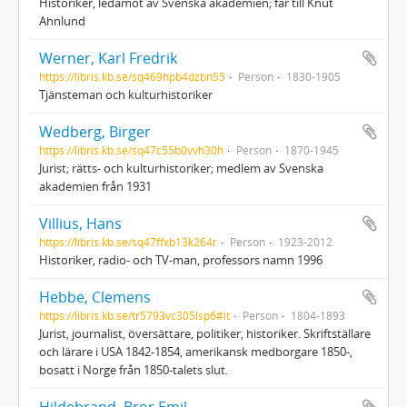
Historiker, ledamot av Svenska akademien; far till Knut
Ahnlund
Werner, Karl Fredrik
https://libris.kb.se/sq469hpb4dzbn55
Person
1830-1905
Tjänsteman och kulturhistoriker
Wedberg, Birger
https://libris.kb.se/sq47c55b0vvh30h
Person
1870-1945
Jurist; rätts- och kulturhistoriker; medlem av Svenska
akademien från 1931
Villius, Hans
https://libris.kb.se/sq47ffxb13k264r
Person
1923-2012
Historiker, radio- och TV-man, professors namn 1996
Hebbe, Clemens
https://libris.kb.se/tr5793vc305lsp6#it
Person
1804-1893
Jurist, journalist, översättare, politiker, historiker. Skriftställare
och lärare i USA 1842-1854, amerikansk medborgare 1850-,
bosatt i Norge från 1850-talets slut.