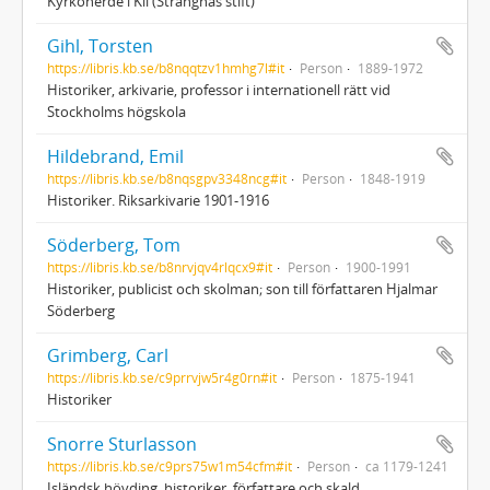
Kyrkoherde i Kil (Strängnäs stift)
Gihl, Torsten
https://libris.kb.se/b8nqqtzv1hmhg7l#it
Person
1889-1972
Historiker, arkivarie, professor i internationell rätt vid
Stockholms högskola
Hildebrand, Emil
https://libris.kb.se/b8nqsgpv3348ncg#it
Person
1848-1919
Historiker. Riksarkivarie 1901-1916
Söderberg, Tom
https://libris.kb.se/b8nrvjqv4rlqcx9#it
Person
1900-1991
Historiker, publicist och skolman; son till författaren Hjalmar
Söderberg
Grimberg, Carl
https://libris.kb.se/c9prrvjw5r4g0rn#it
Person
1875-1941
Historiker
Snorre Sturlasson
https://libris.kb.se/c9prs75w1m54cfm#it
Person
ca 1179-1241
Isländsk hövding, historiker, författare och skald