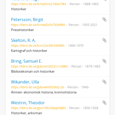
https://libris.kb.se/fcrtw5mz21t64v7#it
Person
1888-1963
Historiker
Petersson, Birgit
https://libris.kb.se/fcrtxw5z5n769df#it
Person
1935-2021
Presshistoriker
Skelton, R. A.
https://libris.kb.se/fcrv22lz58r5499#it
1906-1970
Kartograf och historiker
Bring, Samuel E.
https://libris.kb.se/gdsvvm3022v1cn8#it
Person
1879-1965
Biblioteksman och historiker
Wikander, Ulla
https://libris.kb.se/gdsvwml033bq1zb
Person
1940-
Ämnen: ekonomisk historia, kvinnohistoria
Westrin, Theodor
https://libris.kb.se/jgvx199249pqmfj#it
Person
1850-1928
Historiker, arkivman