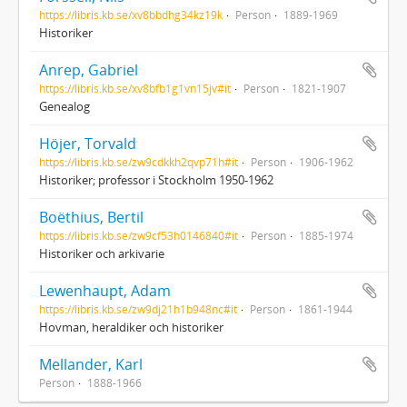
https://libris.kb.se/xv8bbdhg34kz19k
Person
1889-1969
Historiker
Anrep, Gabriel
https://libris.kb.se/xv8bfb1g1vn15jv#it
Person
1821-1907
Genealog
Höjer, Torvald
https://libris.kb.se/zw9cdkkh2qvp71h#it
Person
1906-1962
Historiker; professor i Stockholm 1950-1962
Boëthius, Bertil
https://libris.kb.se/zw9cf53h0146840#it
Person
1885-1974
Historiker och arkivarie
Lewenhaupt, Adam
https://libris.kb.se/zw9dj21h1b948nc#it
Person
1861-1944
Hovman, heraldiker och historiker
Mellander, Karl
Person
1888-1966