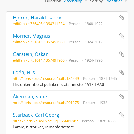
Direction:
Ascending
Sort by:
Identifier
Hjörne, Harald Gabriel
ediffah:kb:736495:1364311334
Person
1848-1922
Mörner, Magnus
ediffah:kb:751611:1367491960
Person
1924-2012
Garstein, Oskar
ediffah:kb:751611:1367491960
Person
1924-1996
Edén, Nils
http://libris.kb.se/resource/auth/184449
Person
1871-1945
Historiker, liberal politiker (statsminister 1917-1920)
Åkerman, Sune
http://libris.kb.se/resource/auth/201375
Person
1932-
Starbäck, Carl Georg
https://libris.kb.se/0xbd90qj1566h12#it
Person
1828-1885
Lärare, historiker, romanförfattare