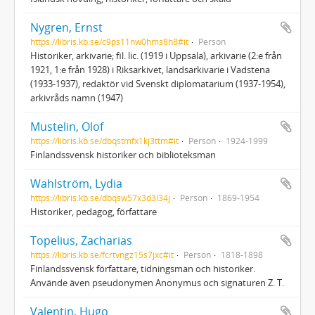
Nygren, Ernst
https://libris.kb.se/c9ps11nw0hms8h8#it
Person
Historiker, arkivarie; fil. lic. (1919 i Uppsala), arkivarie (2:e från
1921, 1:e från 1928) i Riksarkivet, landsarkivarie i Vadstena
(1933-1937), redaktör vid Svenskt diplomatarium (1937-1954),
arkivråds namn (1947)
Mustelin, Olof
https://libris.kb.se/dbqstmfx1kj3ttm#it
Person
1924-1999
Finlandssvensk historiker och biblioteksman
Wahlström, Lydia
https://libris.kb.se/dbqsw57x3d3l34j
Person
1869-1954
Historiker, pedagog, författare
Topelius, Zacharias
https://libris.kb.se/fcrtvngz15s7jxc#it
Person
1818-1898
Finlandssvensk författare, tidningsman och historiker.
Använde även pseudonymen Anonymus och signaturen Z. T.
Valentin, Hugo