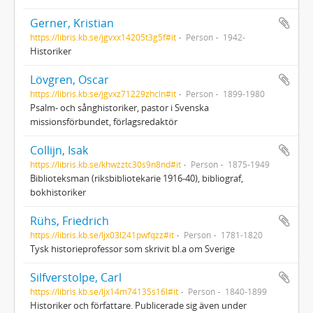
Gerner, Kristian
https://libris.kb.se/jgvxx14205t3g5f#it
Person
1942-
Historiker
Lövgren, Oscar
https://libris.kb.se/jgvxz71229zhcln#it
Person
1899-1980
Psalm- och sånghistoriker, pastor i Svenska
missionsförbundet, förlagsredaktör
Collijn, Isak
https://libris.kb.se/khwzztc30s9n8nd#it
Person
1875-1949
Biblioteksman (riksbibliotekarie 1916-40), bibliograf,
bokhistoriker
Rühs, Friedrich
https://libris.kb.se/ljx03l241pwfqzz#it
Person
1781-1820
Tysk historieprofessor som skrivit bl.a om Sverige
Silfverstolpe, Carl
https://libris.kb.se/ljx14m74135s16l#it
Person
1840-1899
Historiker och författare. Publicerade sig även under