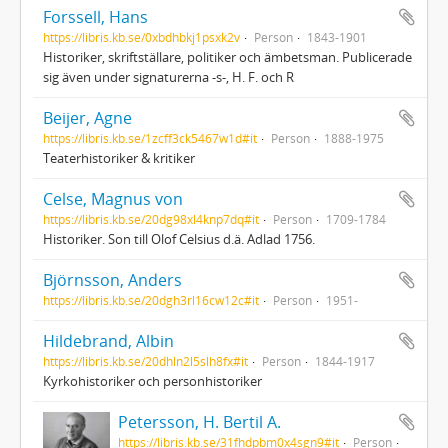
Forssell, Hans
https://libris.kb.se/0xbdhbkj1psxk2v
Person
1843-1901
Historiker, skriftställare, politiker och ämbetsman. Publicerade
sig även under signaturerna -s-, H. F. och R
Beijer, Agne
https://libris.kb.se/1zcff3ck5467w1d#it
Person
1888-1975
Teaterhistoriker & kritiker
Celse, Magnus von
https://libris.kb.se/20dg98xl4knp7dq#it
Person
1709-1784
Historiker. Son till Olof Celsius d.ä. Adlad 1756.
Björnsson, Anders
https://libris.kb.se/20dgh3rl16cw12c#it
Person
1951-
Hildebrand, Albin
https://libris.kb.se/20dhln2l5slh8fx#it
Person
1844-1917
Kyrkohistoriker och personhistoriker
Petersson, H. Bertil A.
https://libris.kb.se/31fhdpbm0x4sgn9#it
Person