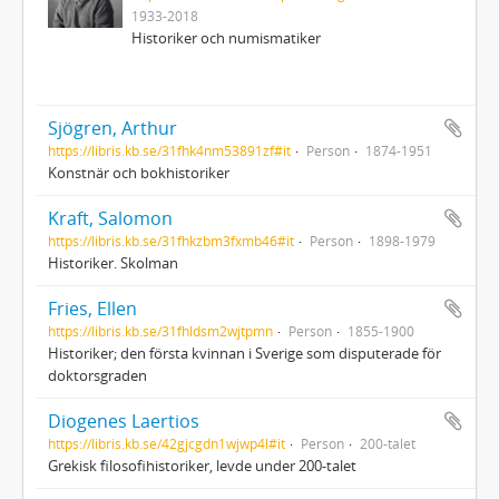
1933-2018
Historiker och numismatiker
Sjögren, Arthur
https://libris.kb.se/31fhk4nm53891zf#it
Person
1874-1951
Konstnär och bokhistoriker
Kraft, Salomon
https://libris.kb.se/31fhkzbm3fxmb46#it
Person
1898-1979
Historiker. Skolman
Fries, Ellen
https://libris.kb.se/31fhldsm2wjtpmn
Person
1855-1900
Historiker; den första kvinnan i Sverige som disputerade för
doktorsgraden
Diogenes Laertios
https://libris.kb.se/42gjcgdn1wjwp4l#it
Person
200-talet
Grekisk filosofihistoriker, levde under 200-talet