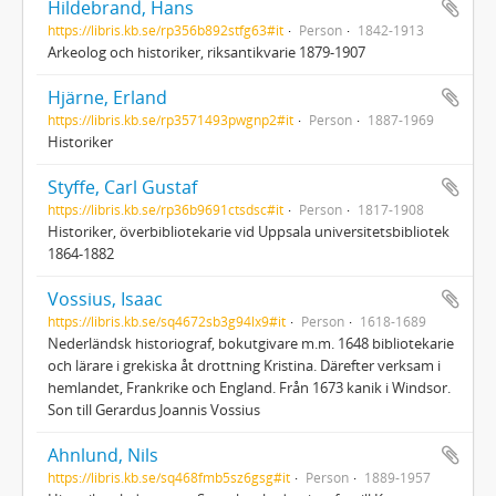
Hildebrand, Hans
https://libris.kb.se/rp356b892stfg63#it
Person
1842-1913
Arkeolog och historiker, riksantikvarie 1879-1907
Hjärne, Erland
https://libris.kb.se/rp3571493pwgnp2#it
Person
1887-1969
Historiker
Styffe, Carl Gustaf
https://libris.kb.se/rp36b9691ctsdsc#it
Person
1817-1908
Historiker, överbibliotekarie vid Uppsala universitetsbibliotek
1864-1882
Vossius, Isaac
https://libris.kb.se/sq4672sb3g94lx9#it
Person
1618-1689
Nederländsk historiograf, bokutgivare m.m. 1648 bibliotekarie
och lärare i grekiska åt drottning Kristina. Därefter verksam i
hemlandet, Frankrike och England. Från 1673 kanik i Windsor.
Son till Gerardus Joannis Vossius
Ahnlund, Nils
https://libris.kb.se/sq468fmb5sz6gsg#it
Person
1889-1957