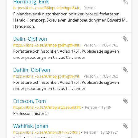
Hornborg, Eirik
https://libris.kb.se/86lnptds0pdqpd6#it
Person
Finlandssvensk historiker och politiker; bror till författaren
Harald Hornborg. Skrev även under pseudonymen Edward M.
Henderson.
Dalin, Olof von
https://libris.kb.se/97mpplgt4hvgthk#it
Person
1708-1763
Författare och historiker. Adlad 1751. Publicerade sig även
under pseudonymen Calvus Calviander
Dahlin, Olof von
https://libris.kb.se/97mpplgt4hvgthk#it
Person
1708-1763
Författare och historiker. Adlad 1751. Publicerade sig även
under pseudonymen Calvus Calviander
Ericsson, Tom
https://libris.kb.se/97mppnrt2cs0bn3#it
Person
1948-
Professor i historia
Wahlfisk, Johan
https://libris.kb.se/97mprs3t47x2t49#it
Person
1842-1921