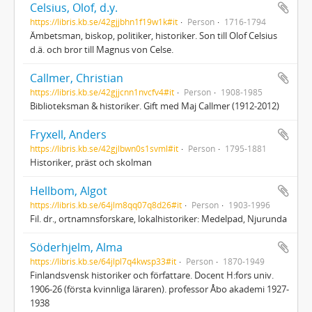
Celsius, Olof, d.y.
https://libris.kb.se/42gjjbhn1f19w1k#it
Person
1716-1794
Ämbetsman, biskop, politiker, historiker. Son till Olof Celsius
d.ä. och bror till Magnus von Celse.
Callmer, Christian
https://libris.kb.se/42gjjcnn1nvcfv4#it
Person
1908-1985
Biblioteksman & historiker. Gift med Maj Callmer (1912-2012)
Fryxell, Anders
https://libris.kb.se/42gjlbwn0s1svml#it
Person
1795-1881
Historiker, präst och skolman
Hellbom, Algot
https://libris.kb.se/64jlm8qq07q8d26#it
Person
1903-1996
Fil. dr., ortnamnsforskare, lokalhistoriker: Medelpad, Njurunda
Söderhjelm, Alma
https://libris.kb.se/64jlpl7q4kwsp33#it
Person
1870-1949
Finlandsvensk historiker och författare. Docent H:fors univ.
1906-26 (första kvinnliga läraren). professor Åbo akademi 1927-
1938