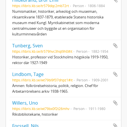
Hildebrand, Bror Emil
https://libris.kb.se/tr579dqc2mb72rt
Person
1806-1884
Numismatiker, historiker, arkeolog och museiman,
riksantikvarie 1837-1879, etablerade Statens historiska
museum med Kungl. Myntkabinettet som moderna
centralmuseer och byggde ut en organisation för
kulturminnesvården
Tunberg, Sven
https://libris.kb.se/tr579hvc3hqt9h0#it
Person
1882-1954
Historiker, professor vid Stockholms högskola 1919-1950,
rektor där 1927-1949
Lindbom, Tage
https://libris.kb.se/wt79bl9f37dnpz1#it
Person
1909-2001
Ämnen: folkrörelsehistoria, politik, religion. Chef för
Arbetarrörelsens arkiv 1938-1965.
Willers, Uno
https://libris.kb.se/wt79bx0f2t26mhv
Person
1911-1980
Riksbibliotekarie, historiker
Forssell, Nils