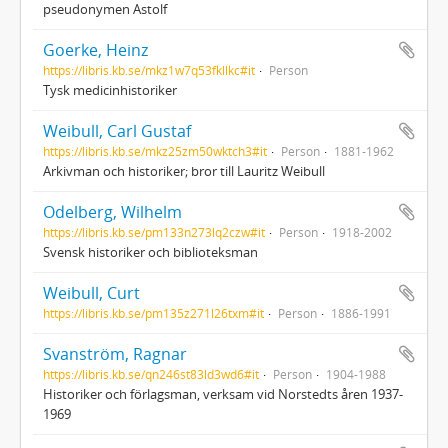
pseudonymen Astolf
Goerke, Heinz
https://libris.kb.se/mkz1w7q53fkllkc#it
Person
Tysk medicinhistoriker
Weibull, Carl Gustaf
https://libris.kb.se/mkz25zm50wktch3#it
Person
1881-1962
Arkivman och historiker; bror till Lauritz Weibull
Odelberg, Wilhelm
https://libris.kb.se/pm133n273lq2czw#it
Person
1918-2002
Svensk historiker och biblioteksman
Weibull, Curt
https://libris.kb.se/pm135z271l26txm#it
Person
1886-1991
Svanström, Ragnar
https://libris.kb.se/qn246st83ld3wd6#it
Person
1904-1988
Historiker och förlagsman, verksam vid Norstedts åren 1937-
1969