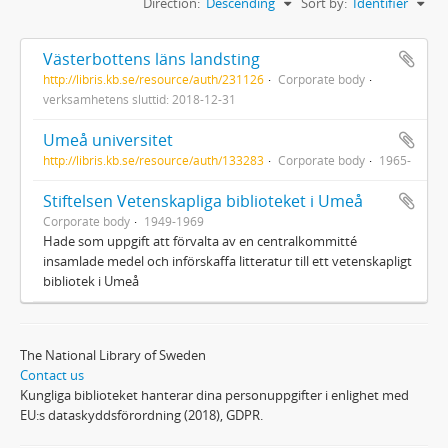
Direction:
Descending
Sort by:
Identifier
Västerbottens läns landsting
http://libris.kb.se/resource/auth/231126
Corporate body
verksamhetens sluttid: 2018-12-31
Umeå universitet
http://libris.kb.se/resource/auth/133283
Corporate body
1965-
Stiftelsen Vetenskapliga biblioteket i Umeå
Corporate body
1949-1969
Hade som uppgift att förvalta av en centralkommitté
insamlade medel och införskaffa litteratur till ett vetenskapligt
bibliotek i Umeå
The National Library of Sweden
Contact us
Kungliga biblioteket hanterar dina personuppgifter i enlighet med
EU:s dataskyddsförordning (2018), GDPR.