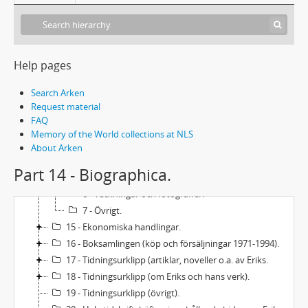
9 - Manuskript: Den blå rosen (sagospel).
10 - Manuskript: Kåserier
11 - Manuskript: Kortfilmstext (Ungdom på söder).
12 - Manuskript: Översättningar.
Help pages
13 - Manuskript av andra.
Search Arken
14 - Biographica.
Request material
1 - Stämningsansökan m.m. i roddbåtshistorien 1946.
FAQ
2 - Kallelse till vittnesförhör i Stockholms rådhusrätt 10.11.1949.
Memory of the World collections at NLS
3 - Självbiografiska uppgifter för artikel, april 1945.
About Arken
4 - Intervju med Eriks 13.11.1975.
Part 14 - Biographica.
5 - Inbjudningskort, kallelser, upprop m.m.
6 - Teckningar och fotografier.
7 - Övrigt.
15 - Ekonomiska handlingar.
16 - Boksamlingen (köp och försäljningar 1971-1994).
17 - Tidningsurklipp (artiklar, noveller o.a. av Eriks.
18 - Tidningsurklipp (om Eriks och hans verk).
19 - Tidningsurklipp (övrigt).