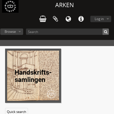
ARKEN
Log in
Browse
L213 - Gustaf Rune Eriks efterlämnade papper
1 - Brev till Gustaf Rune Eriks.
2 - Brev från Gustaf Rune Eriks.
3 - Anteckningsböcker.
4 - Manuskript: Det blir bättre i vår.
5 - Manuskript: Novellsamlingar
Manuskript: Enstaka noveller.
Manuskript: Dikter.
Quick search
Manuskript: Artiklar och recensioner.