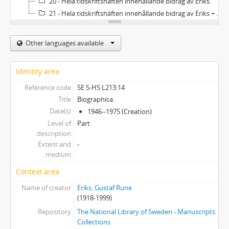
20 - Hela tidskriftshäften innehållande bidrag av Eriks.
21 - Hela tidskriftshäften innehållande bidrag av Eriks + 1 pärm med inklistrade klipp 1941-1943.
Other languages available
Identity area
Reference code
SE S-HS L213:14
Title
Biographica.
Date(s)
1946--1975 (Creation)
Level of
Part
description
Extent and
-
medium
Context area
Name of creator
Eriks, Gustaf Rune
(1918-1999)
Repository
The National Library of Sweden - Manuscripts
Collections