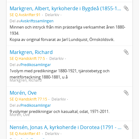
Markgren, Albert, kyrkoherde i Bygdeå (1855-1940): Minnen
SE Q Avskrifter:91
Delarkiv
Del av
Avskriftssamlingen
Minnen och intryck från min prästerliga verksamhet åren 1880-
1934.
Kopia av original förvarat av Jarl Lundquist, Örnsköldsvik.
Markgren, Richard
SE Q Handskrift 77:5
Delarkiv
Del av
Predikosamlingar
1volym med predikningar 1880-1921, tjänstebetyg och
meritförteckning 1880-1881, u å
Markgren, Richard
Morén, Ove
SE Q Handskrift 77:15
Delarkiv
Del av
Predikosamlingar
9 volymer predikningar och kasualtal, odat, 1971-2011.
Morén, Ove
Nensén, Jonas A, kyrkoherde i Dorotea (1791 - 1881)
SE Q Avskrifter:41
Delarkiv