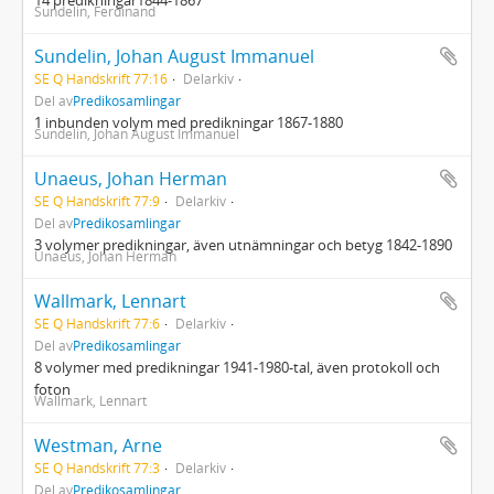
14 predikningar1844-1867
Sundelin, Ferdinand
Sundelin, Johan August Immanuel
SE Q Handskrift 77:16
Delarkiv
Del av
Predikosamlingar
1 inbunden volym med predikningar 1867-1880
Sundelin, Johan August Immanuel
Unaeus, Johan Herman
SE Q Handskrift 77:9
Delarkiv
Del av
Predikosamlingar
3 volymer predikningar, även utnämningar och betyg 1842-1890
Unaeus, Johan Herman
Wallmark, Lennart
SE Q Handskrift 77:6
Delarkiv
Del av
Predikosamlingar
8 volymer med predikningar 1941-1980-tal, även protokoll och
foton
Wallmark, Lennart
Westman, Arne
SE Q Handskrift 77:3
Delarkiv
Del av
Predikosamlingar