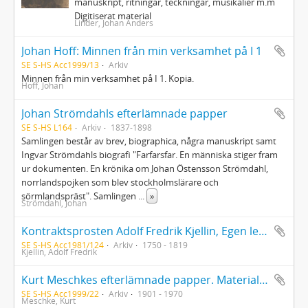
manuskript, ritningar, teckningar, musikalier m.m
Digitiserat material
Linder, Johan Anders
Johan Hoff: Minnen från min verksamhet på I 1
SE S-HS Acc1999/13
Arkiv
Minnen från min verksamhet på I 1. Kopia.
Hoff, Johan
Johan Strömdahls efterlämnade papper
SE S-HS L164
Arkiv
1837-1898
Samlingen består av brev, biographica, några manuskript samt
Ingvar Strömdahls biografi "Farfarsfar. En människa stiger fram
ur dokumenten. En krönika om Johan Östensson Strömdahl,
norrlandspojken som blev stockholmslärare och
sörmlandspräst". Samlingen
...
»
Strömdahl, Johan
Kontraktsprosten Adolf Fredrik Kjellin, Egen lefvernes Beskrivning författad 1813 i 64de Lefnadsåret (kopia)
SE S-HS Acc1981/124
Arkiv
1750 - 1819
Kjellin, Adolf Fredrik
Kurt Meschkes efterlämnade papper. Material till hans doktorsavhandling "Schwerttanz und Schwerttanzspiel im germanischen Kulturkreis"
SE S-HS Acc1999/22
Arkiv
1901 - 1970
Meschke, Kurt