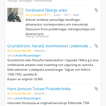
Sverige. Riksdagen. Prästeståndet
Ferdinand Öbergs arkiv
SE Q Handskrift 71
Arkiv
1871 - 1948
Arkivet omfattar personliga handlingar,
almanackor, korrespondens och manuskript.
Dessutom finns predikningar, tidningsurklipp och
diverse tryck.
Öberg, Ferdinand
Grundström, Harald, komminister i Jokkmokk (1885-1960)
SE Q Avskrifter:89
Delarkiv
Del av
Avskriftssamlingen
Grundström blev filosofie hedersdoktor i Uppsala 1944 p g a sina
omfattande arbeten med insamling och utgivning av samiska
folktraditioner. Lulelapska anteckningar. Sägner och folktro.
1926-1932, spridda år.
Kopior av original i ULMA.
Hans Jonsson Tunaei Prästekrönika
SE Q Avskrifter:64
Delarkiv
Del av
Avskriftssamlingen
Inbunden fotokopia av originalmanuskript fullbordat 1766