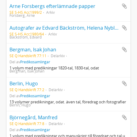
Arne Forsbergs efterlämnade papper
SE S-HS Acc1999/2
Arkiv
Forsberg, Arne
Autografer av Edvard Bäckström, Helena Nyblom, Friedrich Rückert, Frithiof Grafström, J. A. Boström
SE S-HS Acc1980/64
Arkiv
Bäckström, Edvard
Bergman, Isak Johan
SE Q Handskrift 77:11
Delarkiv
Del av
Predikosamlingar
1 volym med predikningar 1820-tal, 1830-tal, odat
Bergman, Isak Johan
Berlin, Hugo
SE Q Handskrift 77:2
Delarkiv
Del av
Predikosamlingar
13 volymer predikningar, odat. även tal, föredrag och fotografier
Berlin, Hugo
Björnegård, Manfred
SE Q Handskrift 77:8
Delarkiv
Del av
Predikosamlingar
1 volym med predikningar och manuskript till föredrag och tal u