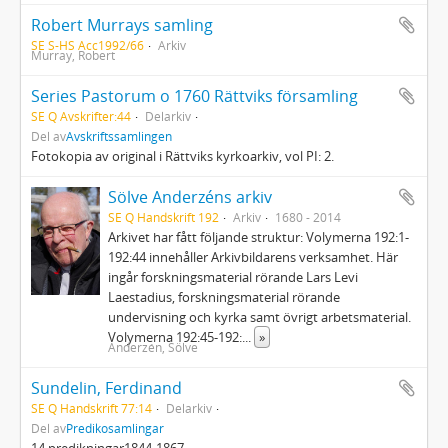
Robert Murrays samling
SE S-HS Acc1992/66
Arkiv
Murray, Robert
Series Pastorum o 1760 Rättviks församling
SE Q Avskrifter:44
Delarkiv
Del av
Avskriftssamlingen
Fotokopia av original i Rättviks kyrkoarkiv, vol PI: 2.
Sölve Anderzéns arkiv
SE Q Handskrift 192
Arkiv
1680 - 2014
Arkivet har fått följande struktur: Volymerna 192:1-
192:44 innehåller Arkivbildarens verksamhet. Här
ingår forskningsmaterial rörande Lars Levi
Laestadius, forskningsmaterial rörande
undervisning och kyrka samt övrigt arbetsmaterial.
Volymerna 192:45-192:
...
»
Anderzén, Sölve
Sundelin, Ferdinand
SE Q Handskrift 77:14
Delarkiv
Del av
Predikosamlingar