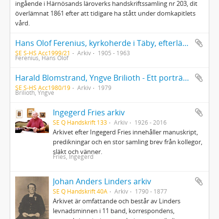
ingående i Härnösands läroverks handskriftssamling nr 203, dit
överlämnat 1861 efter att tidigare ha stått under domkapitlets
vård.
Hans Olof Ferenius, kyrkoherde i Täby, efterlämnade papper
SE S-HS Acc1999/21
Arkiv
1905 - 1963
Ferenius, Hans Olof
Harald Blomstrand, Yngve Brilioth - Ett porträttförsök
SE S-HS Acc1980/19
Arkiv
1979
Brilioth, Yngve
Ingegerd Fries arkiv
SE Q Handskrift 133
Arkiv
1926 - 2016
Arkivet efter Ingegerd Fries innehåller manuskript,
predikningar och en stor samling brev från kollegor,
släkt och vänner.
Fries, Ingegerd
Johan Anders Linders arkiv
SE Q Handskrift 40A
Arkiv
1790 - 1877
Arkivet är omfattande och består av Linders
levnadsminnen i 11 band, korrespondens,