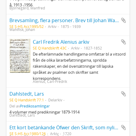
å, 1913 -1956
Björnegård, Manfred
Brevsamling, flera personer. Brev till Johan Wahlfisk, makarna Kuylenstjerna, Knut Borg, Britta Helling, Lisa Pettersson, Gunnar Bispe, bröllopsinbjudan, Carolina (Lina) Molander, Buster Norén, Birgit Norén, Gösta Arnheim, Efraim Odell samt brev till oidentifierade mottagare inklusive ett diktmanus
SE S-HS Acc1995/52
Arkiv
1875 - 1939
Wahlfisk, Johan
Carl Fredrik Alenius arkiv
SE Q Handskrift 43C
Arkiv
1827-1852
De efterlämnade handlingarna omfattar bl a vitsord
från de olika lärarbefattningarna, spridda
räkenskaper, en del översättningar till lapska
språket av psalmer och skrifter samt
korrespondens.
Alenius, Carl-Fredrik
Dahlstedt, Lars
SE Q Handskrift 77:1
Delarkiv
Del av
Predikosamlingar
4 volymer med predikningar 1879-1914
Dahlstedt, Lars
Ett kort betänkande Öfwer den Skrift, som nyligen af Trycket utgånget är, Hwars Titul och inscription är denna: Är the Christel: och med wår evangeliska lära enigt at Högwördiga Prästerskapet sökia rum och Säte på det werdsliga Ståndets Rangordning?
SE S-HS Acc1980/126
Arkiv
1720