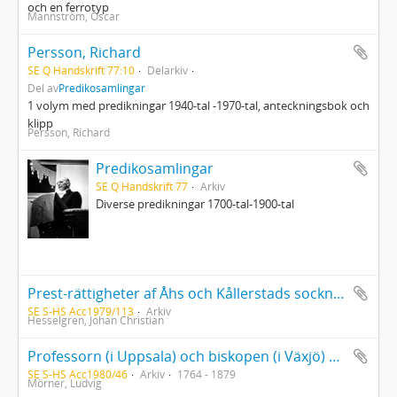
och en ferrotyp
Mannström, Oscar
Persson, Richard
SE Q Handskrift 77:10
Delarkiv
Del av
Predikosamlingar
1 volym med predikningar 1940-tal -1970-tal, anteckningsbok och
klipp
Persson, Richard
Predikosamlingar
SE Q Handskrift 77
Arkiv
Diverse predikningar 1700-tal-1900-tal
Prest-rättigheter af Åhs och Kållerstads socknar från år 1826, fortsatt år 1848 af Johan Christian Hesselgren (1785-1862)
SE S-HS Acc1979/113
Arkiv
Hesselgren, Johan Christian
Professorn (i Uppsala) och biskopen (i Växjö) Henrik Gustaf Hultmans anteckningar samt ett tal av biskop Ludvig Mörner på ett synodalmöte
SE S-HS Acc1980/46
Arkiv
1764 - 1879
Mörner, Ludvig