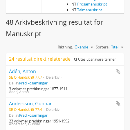
NT
Prosamanuskript
NT
Talmanuskript
48 Arkivbeskrivning resultat för
Manuskript
Riktning:
Ökande
Sortera:
Titel
24 resultat direkt relaterade
Uteslut snävare termer
Ådén, Anton
SE Q Handskrift 77:7
Delarkiv
Del av
Predikosamlingar
3 volymer predikningar 1877-1911
Ådén, Anton
Andersson, Gunnar
SE Q Handskrift 77:4
Delarkiv
Del av
Predikosamlingar
23 volymer predikningar 1951-1992
Andersson, Gunnar