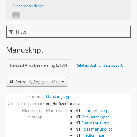
Prosamanuskript
...
Filter
Manuskript
Related Arkivbeskrivning (2186)
Related Auktoritetspost (0)
Andra tillgängliga språk
Taxonomi
Handlingstyp
Omfattningsanmärkning(ar)
Hit även utkast
Manuskript
Hierarkiska
NT
Filmmanuskript
begrepp
NT
Översättningar
NT
Pjäsmanuskript
NT
Poesimanuskript
NT
Predikningar