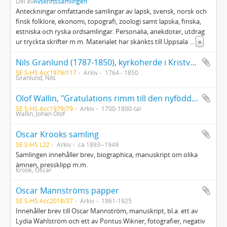
Del av
Avskriftssamlingen
Anteckningar omfattande samlingar av lapsk, svensk, norsk och
finsk folklore, ekonomi, topografi, zoologi samt lapska, finska,
estniska och ryska ordsamlingar. Personalia, anekdoter, utdrag
ur tryckta skrifter m m. Materialet har skänkts till Uppsala
...
»
Nils Granlund (1787-1850), kyrkoherde i Kristvalla, diverse manuskript; kompendium från skoltiden i Kalmar, föreläsningsanteckningar från studenttiden i Lund 1810-1812; häfte med predikoämnen; ett par uppbyggligaberättelser; ett par predikningar från 1764 och 1766
SE S-HS Acc1979/117
Arkiv
1764 - 1850
Granlund, Nils
Olof Wallin, "Gratulations rimm till den nyfödde provincial medicus doctoren herr Lars Fredric Gravander"
SE S-HS Acc1979/79
Arkiv
1700-1800-tal
Wallin, Johan Olof
Oscar Krooks samling
SE S-HS L22
Arkiv
ca 1893--1949
Samlingen innehåller brev, biographica, manuskript om olika
ämnen, pressklipp m.m.
Krook, Oscar
Oscar Mannströms papper
SE S-HS Acc2018/37
Arkiv
1861-1925
Innehåller brev till Oscar Mannström, manuskript, bl.a. ett av
Lydia Wahlström och ett av Pontus Wikner, fotografier, negativ