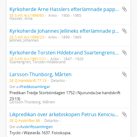
Kyrkoherde Arne Hasslers efterlämnade papper, tillägg
SE S-HS Acc1999/65
Arkiv
1900 - 1985
Hassler, Arne
Kyrkoherde Johannes Jellineks efterlämnade papper
SE S-HS Acc1999/23
Arkiv
1899 - 1969
Jellinek, Johannes
Kyrkoherde Torsten Hildebrand Svartengrens efterlämnade papper
SE S-HS Acc1981/121
Arkiv
1847 - 1920
Svartengren, Torsten Hildebrand
Larsson-Thunborg, Mårten
SE Q Handskrift 77:13
Delarkiv
Del av
Predikosamlingar
Predikan Tredje Storböndagen 1752 i Njurunda.(se handskrift
23:13)
Larsson-Thunborg, Mårten
Likpredikan över ärkebiskopen Petrus Kenicius, den 28 februari 1636
SE Q Avskrifter:46
Delarkiv
Del av
Avskriftssamlingen
Tryckt i Wästerås 1637. Fotokopia.