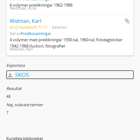
6 volymer predikningar 1962-1986
Westman, Arne
Widman, Karl
SE Q Handskrift 77:12
Delarkiv
Del av
Predikosamlingar
4 volymer med predikningar 1930-tal, 1960-tal, fickdagböcker
1942-1968 (luckor), fotografier
Widman, Karl
Exportera
SKOS
Resultat
48
Nej, snävare termer
7
Kungliga biblioteket