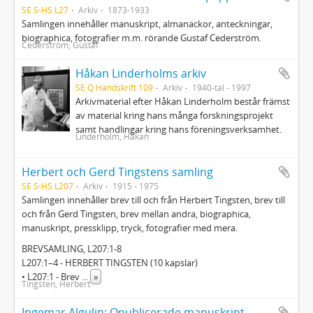
SE S-HS L27
Arkiv
1873-1933
Samlingen innehåller manuskript, almanackor, anteckningar,
biographica, fotografier m.m. rörande Gustaf Cederström.
Cederström, Gustaf
Håkan Linderholms arkiv
SE Q Handskrift 109
Arkiv
1940-tal - 1997
Arkivmaterial efter Håkan Linderholm består främst
av material kring hans många forskningsprojekt
samt handlingar kring hans föreningsverksamhet.
Linderholm, Håkan
Herbert och Gerd Tingstens samling
SE S-HS L207
Arkiv
1915 - 1975
Samlingen innehåller brev till och från Herbert Tingsten, brev till
och från Gerd Tingsten, brev mellan andra, biographica,
manuskript, pressklipp, tryck, fotografier med mera.
BREVSAMLING, L207:1-8
L207:1–4 - HERBERT TINGSTEN (10 kapslar)
• L207:1 - Brev
...
»
Tingsten, Herbert
Ingemar Algulin: Opublicerade manuskript