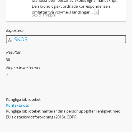
Manuskripten består av Skölds egna manuskript.
Den kronologiskt ordnade korrespondensen
omfattar två volymer.Handlingar
...
»
Sköld, Tryggve
Exportera
SKOS
Resultat
38
Nej, snävare termer
7
Kungliga biblioteket
Kontakta oss
Kungliga biblioteket hanterar dina personuppgifter i enlighet med
EU:s dataskyddsförordning (2018), GDPR.