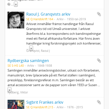
6)
...
»
Raoul J. Granqvists arkiv
SE Q Handskrift 164
Arkiv
1950-tal-2019
Arkivet innehåller främst handlingar från Raoul
Granqvists tid vid Umeå universitet. I arkivet
återfinns bl.a. korrespondens och bandinspelningar
med ett flertal afrikanska författare. Här finns även
handlingar kring forskningsprojekt och konferenser,
...
»
Granqvist, Raoul J
Rydbergska samlingen
SE S-HS L40
Arkiv
1848-1938
Samlingen innehåller anteckningsböcker, utkast och förarbeten,
manuskript, brev (placerade på ett flertal ställen i samlingen),
pressklipp, föreläsningsreferat m.m. Samlingen består av ett
antal accessioner samt av de papper som våren 1933 ur Susen
...
»
Rydberg, Viktor
Sigbrit Frankes arkiv
SE Q Handskrift 215
Arkiv
1976 - 2015