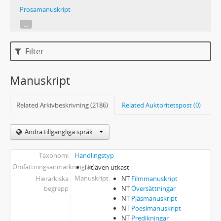
Prosamanuskript
...
Filter
Manuskript
Related Arkivbeskrivning (2186)
Related Auktoritetspost (0)
Andra tillgängliga språk
Taxonomi
Handlingstyp
Omfattningsanmärkning(ar)
Hit även utkast
Manuskript
Hierarkiska
NT
Filmmanuskript
begrepp
NT
Översättningar
NT
Pjäsmanuskript
NT
Poesimanuskript
NT
Predikningar