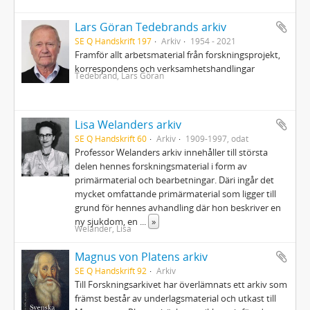
Lars Göran Tedebrands arkiv
SE Q Handskrift 197
Arkiv
1954 - 2021
Framför allt arbetsmaterial från forskningsprojekt,
korrespondens och verksamhetshandlingar
Tedebrand, Lars Göran
Lisa Welanders arkiv
SE Q Handskrift 60
Arkiv
1909-1997, odat
Professor Welanders arkiv innehåller till största
delen hennes forskningsmaterial i form av
primärmaterial och bearbetningar. Däri ingår det
mycket omfattande primärmaterial som ligger till
grund för hennes avhandling där hon beskriver en
ny sjukdom, en
...
»
Welander, Lisa
Magnus von Platens arkiv
SE Q Handskrift 92
Arkiv
Till Forskningsarkivet har överlämnats ett arkiv som
främst består av underlagsmaterial och utkast till