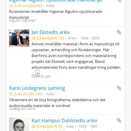
SE S-HS Acc2024/63
Arkiv
Accessionen innehåller Ingemar Algulins opublicerade
manuskript
Algulin, Ingemar
Jan Ekstedts arkiv
SE Q Handskrift 129
Arkiv
1948 - 2005
Arkivet innehåller material i form av manuskript till
uppsatser, avhandling och föreläsningar. Här
återfinns även korrespondens och material kring
projekt där Ekstedt varit engagerad. Bland
arkivmaterialet finns även handlingar kring jubiléer,
...
»
Ekstedt, Jan
Karin Lindegrens samling
SE S-HS Acc2011/65
Arkiv
Observera att de lösa fotografierna, diabilderna och det
audiovisuella materialet är oordnat
Lindegren, Karin
Karl Hampus Dahlstedts arkiv
SE Q Handskrift 70
Arkiv
1933 - 1997