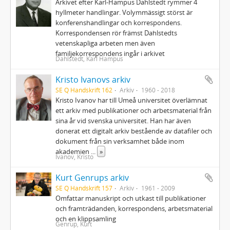
Arkivet efter Karl-Hampus Dahlstedt rymmer 4
hyllmeter handlingar. Volymmässigt störst är
konferenshandlingar och korrespondens.
Korrespondensen rör främst Dahlstedts
vetenskapliga arbeten men även
familjekorrespondens ingår i arkivet
Dahlstedt, Karl Hampus
Kristo Ivanovs arkiv
SE Q Handskrift 162
Arkiv
1960 - 2018
Kristo Ivanov har till Umeå universitet överlämnat
ett arkiv med publikationer och arbetsmaterial från
sina år vid svenska universitet. Han har även
donerat ett digitalt arkiv bestående av datafiler och
dokument från sin verksamhet både inom
akademien
...
»
Ivanov, Kristo
Kurt Genrups arkiv
SE Q Handskrift 157
Arkiv
1961 - 2009
Omfattar manuskript och utkast till publikationer
och framträdanden, korrespondens, arbetsmaterial
och en klippsamling
Genrup, Kurt