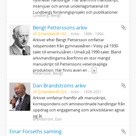
hyllmeter handlingar. Här återfinns manuskript,
intervjuer och annat underlagsmaterial till
Lundbergs forskningsprojekt och publikationer.
Lundberg, Bengt
Bengt Petterssons arkiv
SE Q Handskrift 102
Arkiv
1896 - 1994
Arkivet efter Bengt Pettersson omfattar
tidsperioden från gymnasieåren i Visby på 1930-
talet till emeritusåren i Umeå på 1990-talet. Bland
arkivhandlingarna återfinns en stor mängd
manuskript till Petterssons vetenskapliga
produktion. Här finns även en
...
»
Pettersson, Bengt
Dan Brändströms arkiv
SE Q Handskrift 224
Arkiv
1938-2021
Arkivet omfattar framför allt manuskript,
korrespondens och ämnesordnade handlingar från
uppdrag och engagemang som arkivbildaren ägnat
sig åt.
Brändström, Dan
Einar Forseths samling