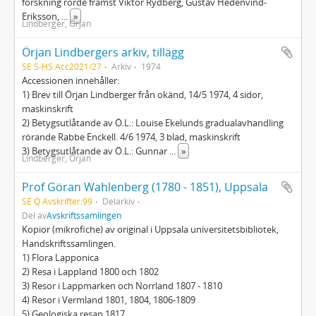
forskning rörde främst Viktor Rydberg, Gustav Hedenvind-
Eriksson,
...
»
Lindberger, Örjan
Örjan Lindbergers arkiv, tillägg
SE S-HS Acc2021/27
Arkiv
1974
Accessionen innehåller:
1) Brev till Örjan Lindberger från okänd, 14/5 1974, 4 sidor,
maskinskrift
2) Betygsutlåtande av Ö.L.: Louise Ekelunds gradualavhandling
rörande Rabbe Enckell. 4/6 1974, 3 blad, maskinskrift
3) Betygsutlåtande av Ö.L.: Gunnar
...
»
Lindberger, Örjan
Prof Göran Wahlenberg (1780 - 1851), Uppsala
SE Q Avskrifter:99
Delarkiv
Del av
Avskriftssamlingen
Kopior (mikrofiche) av original i Uppsala universitetsbibliotek,
Handskriftssamlingen.
1) Flora Lapponica
2) Resa i Lappland 1800 och 1802
3) Resor i Lappmarken och Norrland 1807 - 1810
4) Resor i Vermland 1801, 1804, 1806-1809
5) Geologiska resan 1817