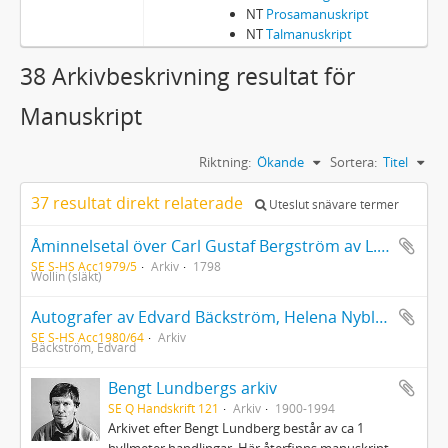
NT
Prosamanuskript
NT
Talmanuskript
38 Arkivbeskrivning resultat för
Manuskript
Riktning:
Ökande
Sortera:
Titel
37 resultat direkt relaterade
Uteslut snävare termer
Åminnelsetal över Carl Gustaf Bergström av L. Wollin 1798. Kopia med transkription, noter och biografiska data av Gustaf Adolf Wolin
SE S-HS Acc1979/5
Arkiv
1798
Wollin (släkt)
Autografer av Edvard Bäckström, Helena Nyblom, Friedrich Rückert, Frithiof Grafström, J. A. Boström
SE S-HS Acc1980/64
Arkiv
Bäckström, Edvard
Bengt Lundbergs arkiv
SE Q Handskrift 121
Arkiv
1900-1994
Arkivet efter Bengt Lundberg består av ca 1