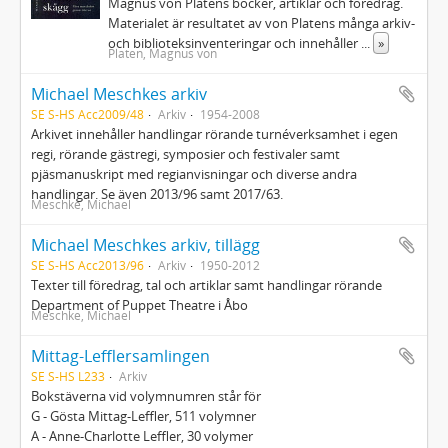
Magnus von Platens böcker, artiklar och föredrag.
Materialet är resultatet av von Platens många arkiv-
och biblioteksinventeringar och innehåller
...
»
Platen, Magnus von
Michael Meschkes arkiv
SE S-HS Acc2009/48
Arkiv
1954-2008
Arkivet innehåller handlingar rörande turnéverksamhet i egen
regi, rörande gästregi, symposier och festivaler samt
pjäsmanuskript med regianvisningar och diverse andra
handlingar. Se även 2013/96 samt 2017/63.
Meschke, Michael
Michael Meschkes arkiv, tillägg
SE S-HS Acc2013/96
Arkiv
1950-2012
Texter till föredrag, tal och artiklar samt handlingar rörande
Department of Puppet Theatre i Åbo
Meschke, Michael
Mittag-Lefflersamlingen
SE S-HS L233
Arkiv
Bokstäverna vid volymnumren står för
G - Gösta Mittag-Leffler, 511 volymner
A - Anne-Charlotte Leffler, 30 volymer