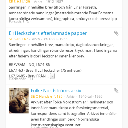
SE S-HS L129
Arkiv
1912-1987
Samlingen innehåller brev till och från Einar Forseth,
ämnesordnade handlingar (mestadels rörande Einar Forseths
konstnärliga verksamhet), biographica, småtryck och pressklipp
Forseth, Einar
Eli Heckschers efterlämnade papper
SE S-HS L67
Arkiv
ca 1880 - 1955
Samlingen innehåller brev, manuskript, dagboksanteckningar,
utredningar, handlingar rörande resor, tryck m.m. Handlingarna
efter fadern Isidor Heckscher innehåller brev.
BREVSAMLING, L67:1-86
L67:1-63 - Brev TILL Heckscher (75 enheter)
L67:64-85 - Brev FRÅN
...
»
Heckscher, Eli F.
Folke Nordströms arkiv
SE Q Handskrift 185
Arkiv
1940-tal - 1995
Arkivet efter Folke Nordström är 1 hyllmeter och
innehåller manuskript och forskningsmaterial,
korrespondens samt fotografier. Arkivet innehåller
även handlingar som berör Norrländska
konstvetenskapliga institutet
Nordström, Folke