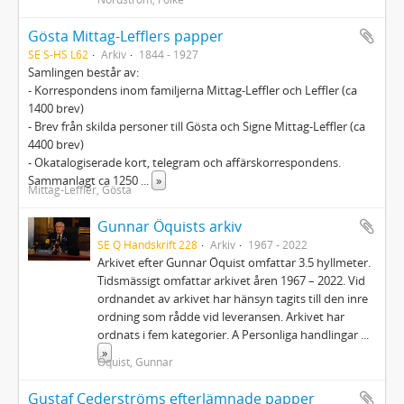
Gösta Mittag-Lefflers papper
SE S-HS L62
Arkiv
1844 - 1927
Samlingen består av:
- Korrespondens inom familjerna Mittag-Leffler och Leffler (ca
1400 brev)
- Brev från skilda personer till Gösta och Signe Mittag-Leffler (ca
4400 brev)
- Okatalogiserade kort, telegram och affärskorrespondens.
Sammanlagt ca 1250
...
»
Mittag-Leffler, Gösta
Gunnar Öquists arkiv
SE Q Handskrift 228
Arkiv
1967 - 2022
Arkivet efter Gunnar Öquist omfattar 3.5 hyllmeter.
Tidsmässigt omfattar arkivet åren 1967 – 2022. Vid
ordnandet av arkivet har hänsyn tagits till den inre
ordning som rådde vid leveransen. Arkivet har
ordnats i fem kategorier. A Personliga handlingar
...
»
Öquist, Gunnar
Gustaf Cederströms efterlämnade papper