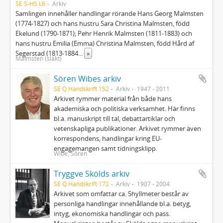
SE S-HS L6
Arkiv
Samlingen innehåller handlingar rörande Hans Georg Malmsten
(1774-1827) och hans hustru Sara Christina Malmsten, född
Ekelund (1790-1871); Pehr Henrik Malmsten (1811-1883) och
hans hustru Emilia (Emma) Christina Malmsten, född Hård af
Segerstad (1813-1884
...
»
Malmsten (släkt)
Sören Wibes arkiv
SE Q Handskrift 152
Arkiv
1947 - 2011
Arkivet rymmer material från både hans
akademiska och politiska verksamhet. Här finns
bl.a. manuskript till tal, debattartiklar och
vetenskapliga publikationer. Arkivet rymmer även
korrespondens, handlingar kring EU-
engagemangen samt tidningsklipp.
Wibe, Sören
Tryggve Skölds arkiv
SE Q Handskrift 172
Arkiv
1907 - 2004
Arkivet som omfattar ca. 5hyllmeter består av
personliga handlingar innehållande bl.a. betyg,
intyg, ekonomiska handlingar och pass.