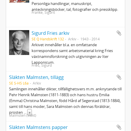
Personliga handlingar, manuskript,
anteckningsböcker, tal, fotografier och pressklipp.
Franke, Sigbrit
Sigurd Fries arkiv
SE Q Handskrift 132
Arkiv
1943 - 2014
Arkivet innehåller bl.a. en omfattande
korrespondens samt arbetsmaterial kring Fries
växtnamnsforskning och utgivningen av Iter
Lapponicum.
Fries, Sigurd
Släkten Malmsten, tillägg
SE S-HS L6a
Arkiv
Samlingen innehåller dikter, tillfällighetsvers m.m. anknytande till
Pehr Henrik Malmsten (1811-1883) och hans hustru Emilia
(Emma) Christina Malmsten, född Hård af Segerstad (1813-1884),
samt till hans moder, Sara Malmsten och dennas föräldrar,
prosten
...
»
Malmsten (släkt)
Släkten Malmstens papper