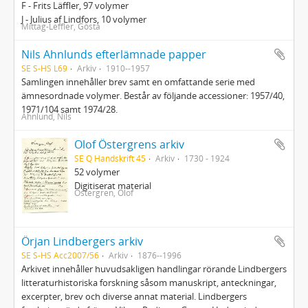
F - Frits Läffler, 97 volymer
J - Julius af Lindfors, 10 volymer
Mittag-Leffler, Gösta
Nils Ahnlunds efterlämnade papper
SE S-HS L69
Arkiv
1910--1957
Samlingen innehåller brev samt en omfattande serie med
ämnesordnade volymer. Består av följande accessioner: 1957/40,
1971/104 samt 1974/28.
Ahnlund, Nils
Olof Östergrens arkiv
SE Q Handskrift 45
Arkiv
1730 - 1924
52 volymer
Digitiserat material
Östergren, Olof
Örjan Lindbergers arkiv
SE S-HS Acc2007/56
Arkiv
1876--1996
Arkivet innehåller huvudsakligen handlingar rörande Lindbergers
litteraturhistoriska forskning såsom manuskript, anteckningar,
excerpter, brev och diverse annat material. Lindbergers