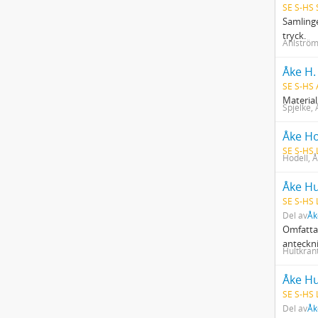
SE S-HS 
Samlinge
tryck.
Ahlström
Åke H.
SE S-HS
Material
Spjelke, 
Åke Ho
SE S-HS 
Hodell, 
Åke Hu
SE S-HS 
Del av
Åk
Omfattan
anteckni
Hultkran
Åke Hu
SE S-HS 
Del av
Åk