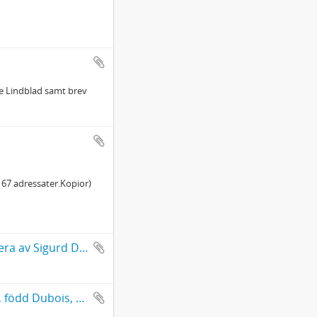
hie Lindblad samt brev
l 67 adressater.Kopior)
Aforistiska meddelanden om författaren Emanuel Franzén med mera av Sigurd Dahlbäck (kopia)
Afskrift af Minnen ur Öfverste-Leutnanskan Fru Anna Helena Fries', född Dubois, Lefnadslopp af henne egenhändigt sammanskrifne