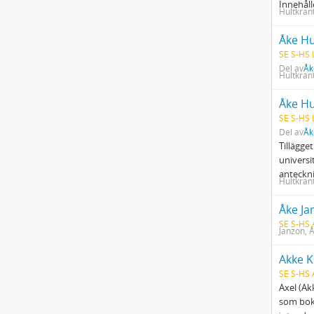
Innehåll
Hultkran
Åke Hu
SE S-HS 
Del av
Åk
Hultkran
Åke Hu
SE S-HS 
Del av
Åk
Tillägge
universi
anteckni
Hultkran
Åke Ja
SE S-HS
Janzon, 
Akke K
SE S-HS
Axel (Ak
som bokf