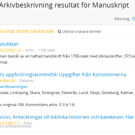
Arkivbeskrivning resultat för Manuskript
Riktning:
Ö
esultat direkt relaterade
Uteslut snävare termer
alsdikter
 Acc2008/122
Arkiv
1700-talet
nen består av en häftad handskrift från 1700-talet med diktavskrifter, 373 sido
rmat.
rs uppfostringskommitté: Uppgifter från Konsistorierna
rifter:84
Delarkiv
skriftssamlingen
ppsala, Linköping, Skara, Strängnäs, Västerås, Lund, Växjö, Göteborg, Kalmar
 original i RA; Kommitténs arkiv. E II b:1-6.
 Acc1982/17
Arkiv
ms arbetareinstitut