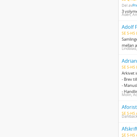
Del av
Pr
3 volym
Ådén, An
Adolf 
SE S-HS 
Samlinge
mellan a
Lindblad,
Adrian
SE S-HS 
Arkivet 
- Brev t
- Manusk
- Handl
Molin, A
SE S-HS
Dahlbäck
SE S-HS