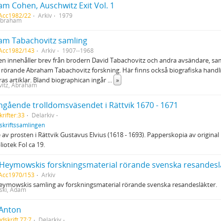
m Cohen, Auschwitz Exit Vol. 1
 Acc1982/22
Arkiv
1979
Abraham
am Tabachovitz samling
 Acc1982/143
Arkiv
1907--1968
en innehåller brev från brodern David Tabachovitz och andra avsändare, s
 rörande Abraham Tabachovitz forskning. Här finns också biografiska handl
as artiklar. Bland biographican ingår
...
»
itz, Abraham
ngående trolldomsväsendet i Rättvik 1670 - 1671
rifter:33
Delarkiv
skriftssamlingen
av prosten i Rättvik Gustavus Elvius (1618 - 1693). Papperskopia av original i
liotek Fol ca 19.
eymowskis forskningsmaterial rörande svenska resandesl
 Acc1970/153
Arkiv
ymowskis samling av forskningsmaterial rörande svenska resandesläkter.
ki, Adam
 Anton
dskrift 77:7
Delarkiv