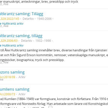
er manuskript, anteckningar, brev, pressklipp och tryck
tz, Åke
ltkrantz samling: Tillägg
L329:2022/145
Delarkiv
1940-2006
e Hultkrantz arkiv
tz, Åke
ltkrantz samling, tillägg
L329:2006/63
Delarkiv
1932--1998
e Hultkrantz arkiv
t till Åke Hultkrantz samling innehåller brev, diverse handlingar från tjänste
tet och från Sigurd Erixon kommittén, remisser, vetenskapliga manuskript, e
ngsböcker, biographica, tryck och pressklipp.
tz, Åke
nzons samling
 Acc2018/39
Arkiv
Åke
umliens samling
 Acc2000/73
Arkiv
ke) Kumlien (1884–1949) var formgivare, konstnär och författare. Från 1916 t
ormgivare vid Norstedts förlag. Han arbetade som lärare vid Konsthögskol