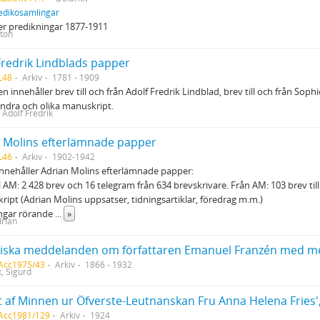
edikosamlingar
er predikningar 1877-1911
ton
Fredrik Lindblads papper
L48
Arkiv
1781 - 1909
n innehåller brev till och från Adolf Fredrik Lindblad, brev till och från Sop
ndra och olika manuskript.
 Adolf Fredrik
 Molins efterlämnade papper
L46
Arkiv
1902-1942
innehåller Adrian Molins efterlämnade papper:
ill AM: 2 428 brev och 16 telegram från 634 brevskrivare. Från AM: 103 brev til
ript (Adrian Molins uppsatser, tidningsartiklar, föredrag m.m.)
ingar rörande
...
»
drian
 Acc1975/43
Arkiv
1866 - 1932
, Sigurd
 Acc1981/129
Arkiv
1924