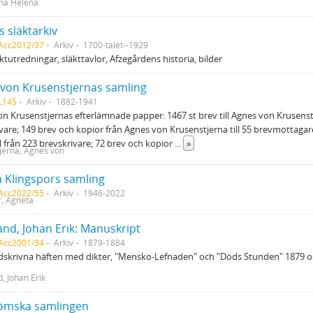
nna Helena
s släktarkiv
 Acc2012/37
Arkiv
1700-talet--1929
äktutredningar, släkttavlor, Afzegårdens historia, bilder
von Krusenstjernas samling
L145
Arkiv
1882-1941
n Krusenstjernas efterlämnade papper: 1467 st brev till Agnes von Krusenst
vare; 149 brev och kopior från Agnes von Krusenstjerna till 55 brevmottagare;
 från 223 brevskrivare; 72 brev och kopior
...
»
jerna, Agnes von
 Klingspors samling
 Acc2022/55
Arkiv
1946-2022
r, Agneta
and, Johan Erik: Manuskript
 Acc2001/34
Arkiv
1879-1884
ndskrivna häften med dikter, "Mensko-Lefnaden" och "Döds Stunden" 1879 
, Johan Erik
römska samlingen