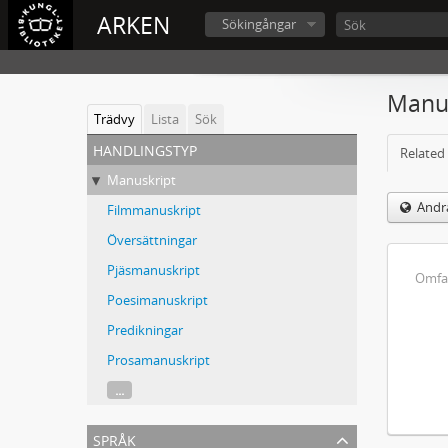
ARKEN
Sökingångar
Manus
Trädvy
Lista
Sök
handlingstyp
Related 
Manuskript
Andra
Filmmanuskript
Översättningar
Pjäsmanuskript
Omfa
Poesimanuskript
Predikningar
Prosamanuskript
...
språk