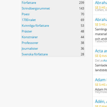
Abraha
Författare
239
SE S-HS
Strindbergsrummet
143
Cohen, 
Poesi
70
Abrah
1700-talet
69
SE S-HS
Kvinnliga författare
53
Samling
Präster
48
material
Konstnärer
44
och andr
Tabachov
Professorer
38
Journalister
36
Acta a
Svenska författare
28
SE Q Avsk
Del av
Av
Samlade 
landsbib
Adam H
SE S-HS
Adam He
Heymows
Ådén,
SE Q Han