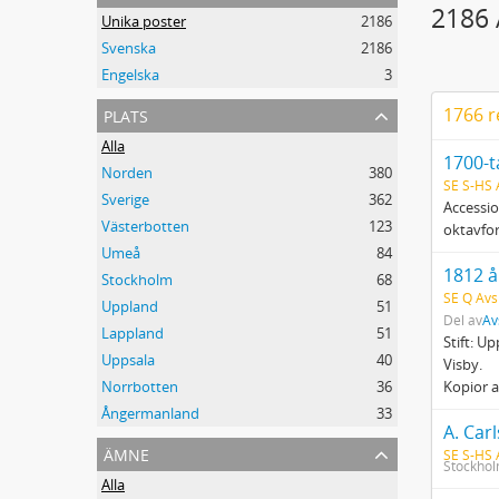
2186 
Unika poster
2186
Svenska
2186
Engelska
3
plats
1766 r
Alla
1700-t
Norden
380
SE S-HS
Sverige
362
Accessio
Västerbotten
123
oktavfo
Umeå
84
1812 å
Stockholm
68
SE Q Avsk
Uppland
51
Del av
Av
Lappland
51
Stift: U
Uppsala
40
Visby.
Norrbotten
36
Kopior av
Ångermanland
33
ämne
SE S-HS
Stockhol
Alla