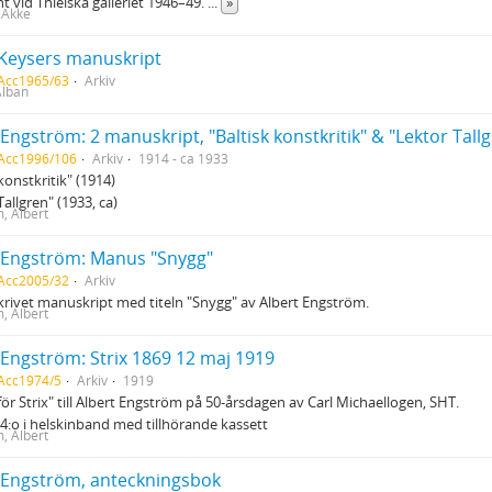
t vid Thielska galleriet 1946–49.
...
»
 Akke
Keysers manuskript
 Acc1965/63
Arkiv
Alban
 Engström: 2 manuskript, "Baltisk konstkritik" & "Lektor Tall
 Acc1996/106
Arkiv
1914 - ca 1933
konstkritik" (1914)
Tallgren" (1933, ca)
, Albert
 Engström: Manus "Snygg"
 Acc2005/32
Arkiv
rivet manuskript med titeln "Snygg" av Albert Engström.
, Albert
 Engström: Strix 1869 12 maj 1919
Acc1974/5
Arkiv
1919
för Strix" till Albert Engström på 50-årsdagen av Carl Michaellogen, SHT.
4:o i helskinband med tillhörande kassett
, Albert
 Engström, anteckningsbok