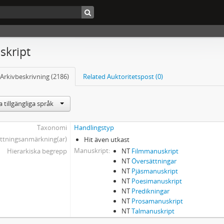
kript
Arkivbeskrivning (2186)
Related Auktoritetspost (0)
 tillgängliga språk
Taxonomi
Handlingstyp
ttningsanmärkning(ar)
Hit även utkast
Manuskript
Hierarkiska begrepp
NT
Filmmanuskript
NT
Översättningar
NT
Pjäsmanuskript
NT
Poesimanuskript
NT
Predikningar
NT
Prosamanuskript
NT
Talmanuskript