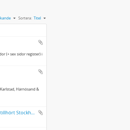
kande
Sortera:
Titel
r (+ sex sidor register) i
, Karlstad, Härnösand &
A. Carlsson, Anteckningar till bibliska historien och katekesen. Har tillhört Stockholms arbetareinstituts bibliotek