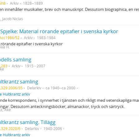
Sh8
Arkiv
1828--1889
n innehåller musikalier, brev och manuskript. Dessutom biographica, en re
, Jacob Niclas
 Spjelke: Material rörande epitafier i svenska kyrkor
 Acc1986/52
Arkiv
1983-1984
 rörande epitafier i svenska kyrkor
Åke H.
dells samling
L283
Arkiv
1915 - 2007
Åke
ltkrantz samling
L329:2006/35
Delarkiv
ca 1940--ca 2000
e Hultkrantz arkiv
de korrespondens, i synnerhet i tjänsten och rikligt med vetenskapliga ma
ngar. Dessutom anteckningsböcker, almanackor, tryck och särtryck.
tz, Åke
ltkrantz samling. Tillägg
L329:2020/6
Delarkiv
1940-2006
e Hultkrantz arkiv