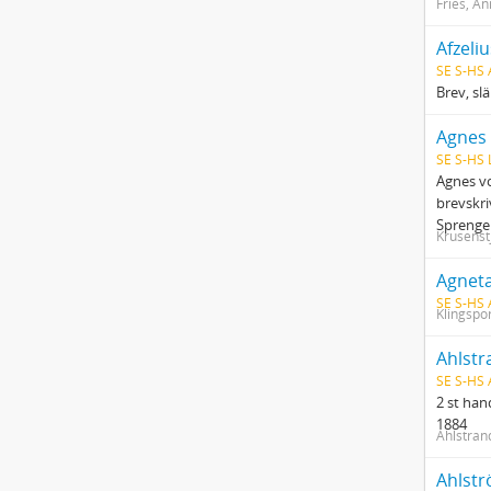
Fries, A
Afzeliu
SE S-HS
Brev, sl
Agnes 
SE S-HS 
Agnes vo
brevskri
Sprengel
Krusenst
Agneta
SE S-HS
Klingspo
Ahlstr
SE S-HS
2 st ha
1884
Ahlstrand
Ahlst