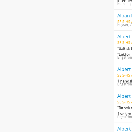
intenden
Kumlien,
Alban 
SE S-HS
Keyser, 
Albert
SE S-HS
"Baltisk 
"Lektor 
Engström
Albert
SE S-HS
1 handsk
Engström
Albert
SE S-HS 
"Ritbok 
1 volym 
Engström
Albert