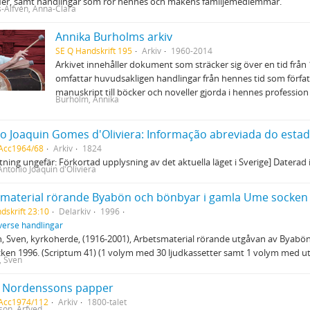
fier, samt handlingar som rör hennes och makens familjemedlemmar.
Alfvén, Anna-Clara
Annika Burholms arkiv
SE Q Handskrift 195
Arkiv
1960-2014
Arkivet innehåller dokument som sträcker sig över en tid från 19
omfattar huvudsakligen handlingar från hennes tid som förfat
manuskript till böcker och noveller gjorda i hennes profession
Burholm, Annika
 Acc1964/68
Arkiv
1824
tning ungefär: Förkortad upplysning av det aktuella läget i Sverige] Daterad
ntonio Joaquin d'Oliviera
material rörande Byabön och bönbyar i gamla Ume socken
dskrift 23:10
Delarkiv
1996
verse handlingar
 Sven, kyrkoherde, (1916-2001), Arbetsmaterial rörande utgåvan av Byabö
en 1996. (Scriptum 41) (1 volym med 30 ljudkassetter samt 1 volym med uts
, Sven
d Nordenssons papper
 Acc1974/112
Arkiv
1800-talet
on, Arfved