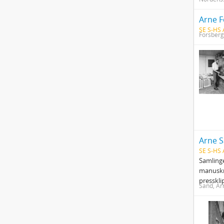
Arne F
SE S-HS 
Forsberg
Arne S
SE S-HS
Samlinge
manuskri
presskl
Sand, Ar