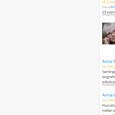
SE Q Han
Del av
Pr
23 voly
Anderss
Anna R
SE S-HS
Samlinge
biografi
införliv
Rydstedt
Anna-C
SE S-HS
Huvudsak
mellan a