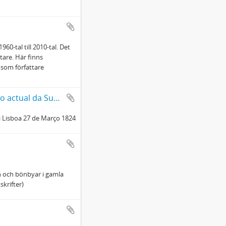
60-tal till 2010-tal. Det
tare. Här finns
 som författare
Antonio Joaquin Gomes d'Oliviera: Informação abreviada do estado actual da Suecia
 i Lisboa 27 de Março 1824
n och bönbyar i gamla
krifter)