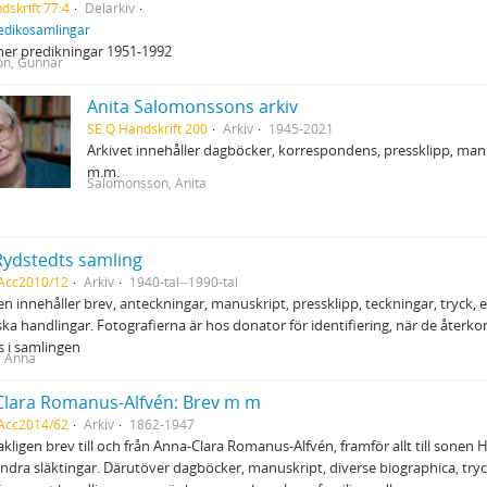
dskrift 77:4
Delarkiv
edikosamlingar
mer predikningar 1951-1992
on, Gunnar
Anita Salomonssons arkiv
SE Q Handskrift 200
Arkiv
1945-2021
Arkivet innehåller dagböcker, korrespondens, pressklipp, man
m.m.
Salomonsson, Anita
ydstedts samling
 Acc2010/12
Arkiv
1940-tal--1990-tal
n innehåller brev, anteckningar, manuskript, pressklipp, teckningar, tryck
ska handlingar. Fotografierna är hos donator för identifiering, när de återko
as i samlingen
, Anna
lara Romanus-Alfvén: Brev m m
 Acc2014/62
Arkiv
1862-1947
ligen brev till och från Anna-Clara Romanus-Alfvén, framför allt till sonen
ndra släktingar. Därutöver dagböcker, manuskript, diverse biographica, tryc