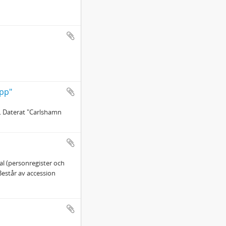
opp"
". Daterat "Carlshamn
l (personregister och
Består av accession