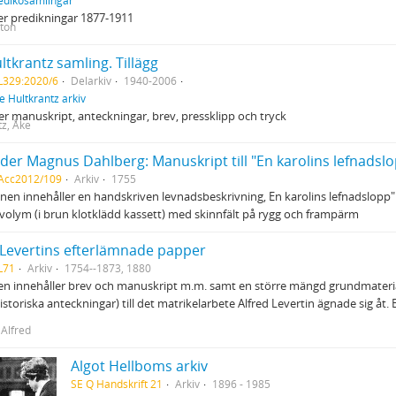
edikosamlingar
er predikningar 1877-1911
ton
ltkrantz samling. Tillägg
L329:2020/6
Delarkiv
1940-2006
e Hultkrantz arkiv
er manuskript, anteckningar, brev, pressklipp och tryck
tz, Åke
der Magnus Dahlberg: Manuskript till "En karolins lefnadsl
 Acc2012/109
Arkiv
1755
nen innehåller en handskriven levnadsbeskrivning, En karolins lefnadslopp
 volym (i brun klotklädd kassett) med skinnfält på rygg och frampärm
 Levertins efterlämnade papper
L71
Arkiv
1754--1873, 1880
en innehåller brev och manuskript m.m. samt en större mängd grundmateria
storiska anteckningar) till det matrikelarbete Alfred Levertin ägnade sig åt. 
 Alfred
Algot Hellboms arkiv
SE Q Handskrift 21
Arkiv
1896 - 1985