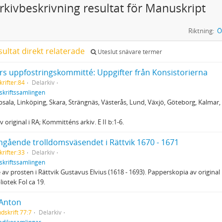
rkivbeskrivning resultat för Manuskript
Riktning:
Ö
sultat direkt relaterade
Uteslut snävare termer
rs uppfostringskommitté: Uppgifter från Konsistorierna
rifter:84
Delarkiv
skriftssamlingen
ppsala, Linköping, Skara, Strängnäs, Västerås, Lund, Växjö, Göteborg, Kalmar
 original i RA; Kommitténs arkiv. E II b:1-6.
ngående trolldomsväsendet i Rättvik 1670 - 1671
rifter:33
Delarkiv
skriftssamlingen
av prosten i Rättvik Gustavus Elvius (1618 - 1693). Papperskopia av original i
liotek Fol ca 19.
 Anton
dskrift 77:7
Delarkiv