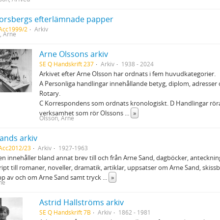
orsbergs efterlämnade papper
Acc1999/2
Arkiv
, Arne
Arne Olssons arkiv
SE Q Handskrift 237
Arkiv
1938 - 2024
Arkivet efter Arne Olsson har ordnats i fem huvudkategorier.
A Personliga handlingar innehållande betyg, diplom, adresse
Rotary.
C Korrespondens som ordnats kronologiskt. D Handlingar rör
verksamhet som rör Olssons
...
»
Olsson, Arne
ands arkiv
 Acc2012/23
Arkiv
1927-1963
n innehåller bland annat brev till och från Arne Sand, dagböcker, anteckni
pt till romaner, noveller, dramatik, artiklar, uppsatser om Arne Sand, skiss
ipp av och om Arne Sand samt tryck
...
»
ne
Astrid Hallströms arkiv
SE Q Handskrift 7B
Arkiv
1862 - 1981