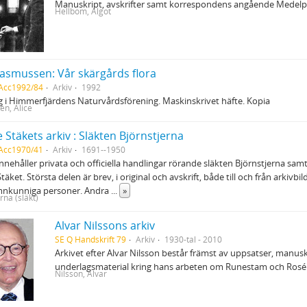
Manuskript, avskrifter samt korrespondens angående Medelpa
Hellbom, Algot
Rasmussen: Vår skärgårds flora
 Acc1992/84
Arkiv
1992
 i Himmerfjärdens Naturvårdsförening. Maskinskrivet häfte. Kopia
n, Alice
 Stäkets arkiv : Släkten Björnstjerna
 Acc1970/41
Arkiv
1691--1950
innehåller privata och officiella handlingar rörande släkten Björnstjerna sam
täket. Största delen är brev, i original och avskrift, både till och från arkiv
mnkunniga personer. Andra
...
»
rna (släkt)
Alvar Nilssons arkiv
SE Q Handskrift 79
Arkiv
1930-tal - 2010
Arkivet efter Alvar Nilsson består främst av uppsatser, manus
underlagsmaterial kring hans arbeten om Runestam och Rosé
Nilsson, Alvar