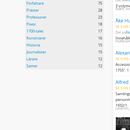
Del av
Pr
Författare
75
3 volym
Ådén, An
Präster
28
Professorer
23
Åke Hu
Poesi
18
SE S-HS 
1700-talet
17
Del av
Åk
Konstnärer
16
Innehåll
Hultkran
Historia
15
Journalister
15
Alexan
Lärare
12
SE S-HS
Accessio
Samer
12
1755". 1
Alfred
SE S-HS 
Samling
personhi
1932/1.
Levertin,