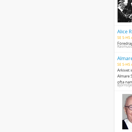
Alice 
SE S-HS
Föredrag
Rasmusse
Almare
SE S-HS
Arkivet 
Almare S
ofta na
Björnstje