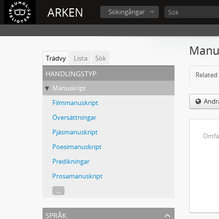
ARKEN
Sökingångar
Manus
Trädvy
Lista
Sök
handlingstyp
Related 
Manuskript
Andra
Filmmanuskript
Översättningar
Pjäsmanuskript
Omfa
Poesimanuskript
Predikningar
Prosamanuskript
...
språk