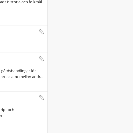
ds historia och folkmål
t gårdshandlingar för
bildarna samt mellan andra
kript och
n.