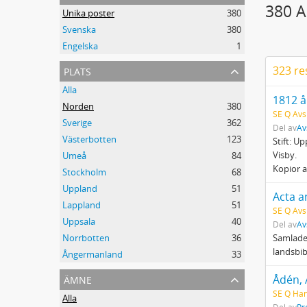
380 A
Unika poster
380
Svenska
380
Engelska
1
plats
323 re
Alla
1812 å
Norden
380
SE Q Avsk
Sverige
362
Del av
Av
Västerbotten
123
Stift: U
Visby.
Umeå
84
Kopior av
Stockholm
68
Uppland
51
Acta a
Lappland
51
SE Q Avsk
Uppsala
40
Del av
Av
Norrbotten
36
Samlade 
landsbib
Ångermanland
33
ämne
Ådén,
SE Q Han
Alla