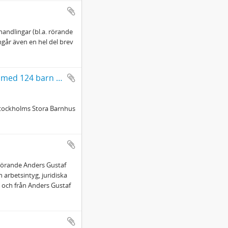
andlingar (bl.a. rörande
ngår även en hel del brev
Anders Bergmark: Berättelse om en...1790...företagen beskickning med 124 barn från Stockholms stora barnhus...
Stockholms Stora Barnhus
 rörande Anders Gustaf
 arbetsintyg, juridiska
 och från Anders Gustaf