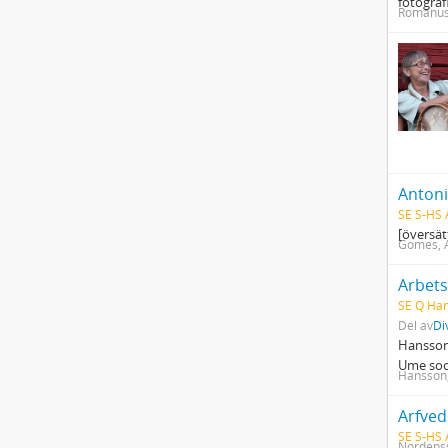
fotogra
Romanus-
SE S-HS
[översät
Gomes, A
Arbets
SE Q Han
Del av
Di
Hansson,
Ume sock
Hansson
Arfve
SE S-HS
Nordenss