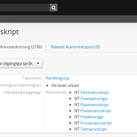
kript
Arkivbeskrivning (2186)
Related Auktoritetspost (0)
 tillgängliga språk
Taxonomi
Handlingstyp
ttningsanmärkning(ar)
Hit även utkast
Manuskript
Hierarkiska begrepp
NT
Filmmanuskript
NT
Översättningar
NT
Pjäsmanuskript
NT
Poesimanuskript
NT
Predikningar
NT
Prosamanuskript
NT
Talmanuskript