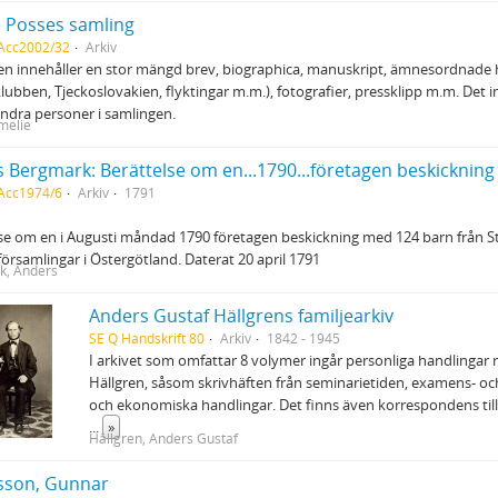
 Posses samling
 Acc2002/32
Arkiv
n innehåller en stor mängd brev, biographica, manuskript, ämnesordnade h
lubben, Tjeckoslovakien, flyktingar m.m.), fotografier, pressklipp m.m. Det i
ndra personer i samlingen.
melie
Acc1974/6
Arkiv
1791
lse om en i Augusti måndad 1790 företagen beskickning med 124 barn från 
a församlingar i Östergötland. Daterat 20 april 1791
k, Anders
Anders Gustaf Hällgrens familjearkiv
SE Q Handskrift 80
Arkiv
1842 - 1945
I arkivet som omfattar 8 volymer ingår personliga handlingar
Hällgren, såsom skrivhäften från seminarietiden, examens- och
och ekonomiska handlingar. Det finns även korrespondens till
...
»
Hällgren, Anders Gustaf
sson, Gunnar