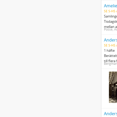
Amelie
SE S-HS
Samlinge
Tisdagsk
mellan a
Posse, A
SE S-HS 
1 häfte
Berätte
till fler
Bergmar
Ander