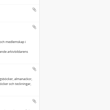
r och medlemskap i
ande arkivbildarens
ngsböcker, almanackor,
böcker och teckningar,