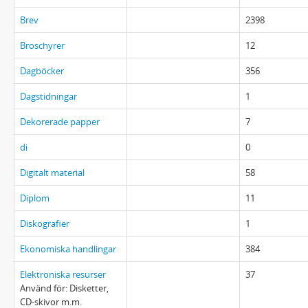
Brev
2398
Broschyrer
12
Dagböcker
356
Dagstidningar
1
Dekorerade papper
7
di
0
Digitalt material
58
Diplom
11
Diskografier
1
Ekonomiska handlingar
384
Elektroniska resurser
37
Använd för: Disketter,
CD-skivor m.m.