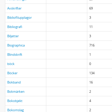
Avskrifter
69
Bibliofilupplagor
3
Bibliografi
11
Biljetter
3
Biographica
716
Blindskrift
1
böck
0
Böcker
134
Bokband
16
Bokmärken
2
Bokobjekt
4
Bokomslag
2