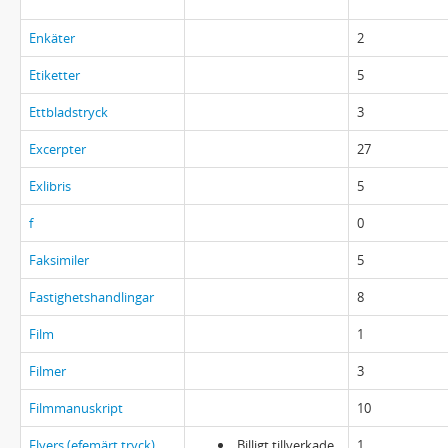
Enkäter
2
Etiketter
5
Ettbladstryck
3
Excerpter
27
Exlibris
5
f
0
Faksimiler
5
Fastighetshandlingar
8
Film
1
Filmer
3
Filmmanuskript
10
Flyers (efemärt tryck)
Billigt tillverkade
1