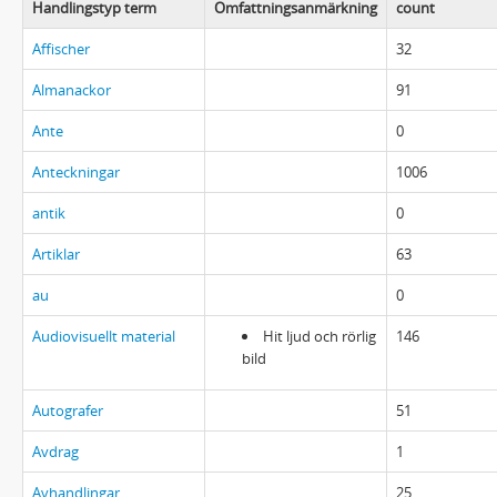
Handlingstyp term
Omfattningsanmärkning
count
Affischer
32
Almanackor
91
Ante
0
Anteckningar
1006
antik
0
Artiklar
63
au
0
Audiovisuellt material
Hit ljud och rörlig
146
bild
Autografer
51
Avdrag
1
Avhandlingar
25