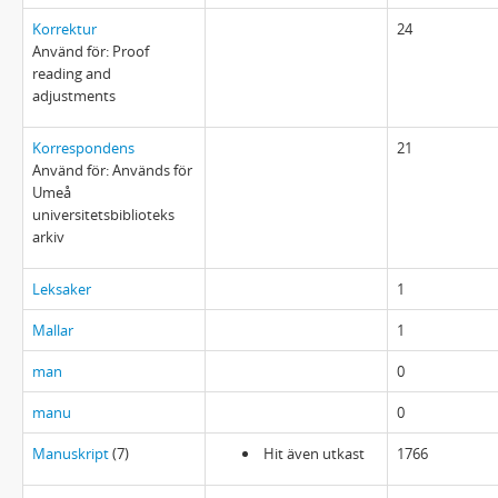
Korrektur
24
Använd för: Proof
reading and
adjustments
Korrespondens
21
Använd för: Används för
Umeå
universitetsbiblioteks
arkiv
Leksaker
1
Mallar
1
man
0
manu
0
Manuskript
(7)
Hit även utkast
1766