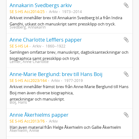
Annakarin Svedbergs arkiv
SE S-HS Acc2014/25
Arkiv
1973--2014
Arkivet innehåller brev till Annakarin Svedberg bl.a från Indira
Gandhi, utkast och manuskript samt pressklipp och tryck.
Svedberg, Annakarin
Anne Charlotte Lefflers papper
SE S-HS L4
Arkiv
1860--1922
Samlingen omfattar brev, manuskript, dagboksanteckningar och
biographica samt pressklipp och tryck
Leffler, Anne Charlotte
Anne-Marie Berglund: brev till Hans Boij
SE S-HS Acc2023/164
Arkiv
1977-2019
Arkivet innehåller främst brev från Anne-Marie Berglund till Hans
Boij men även diverse biographica,
anteckningar och manuskript.
Boij, Hans
Annie Åkerhielms papper
SE S-HS Acc2013/76
Arkiv
Häri även material från Helge Åkerhielm och Gallie Åkerhielm
Åkerhielm, Annie