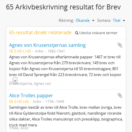
65 Arkivbeskrivning resultat för Brev
Riktning:
Ökande
Sortera:
Titel
65 resultat direkt relaterade
Uteslut snävare termer
Agnes von Krusenstjernas samling
SE S-HS L145
Arkiv
1882-1941
Agnes von Krusenstjernas efterlämnade papper: 1467 st brev till
Agnes von Krusenstjerna från 279 brevskrivare; 149 brev och
kopior från Agnes von Krusenstjerna till 55 brevmottagare; 801
brev till David Sprengel från 223 brevskrivare; 72 brev och kopior
...
»
Krusenstjerna, Agnes von
Alice Trolles papper
SE S-HS L92
Arkiv
1756--1949
Samlingen består av brev till Alice Trolle, brev mellan övriga, brev
till Alice Gyldenstolpe född Nieroth; gästbok, handlingar rörande
olika släkter, Alice Trolles manuskript och pressklipp, biographica,
tryck med mera.
Trolle, Alice