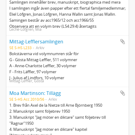
Samlingen innehåller brev, manuskript, biographica med mera
I samlingen ingår även papper efter ett flertal familjemedlemmar;
Eliel Löfgren, Jonas Löfgren, Hanna Wallin samt Jonas Wallin.
Samingen består av acc1965/12 och acc1966/55
Observera att en volym brev (L54:29:4) återtagits
Leche-Löfgren, Mia
Mittag-Lefflersamlingen
SE S-HS L233
Arkiv
Bokstäverna vid volymnumren står för
G - Gösta Mittag-Leffler, 511 volymner
A - Anne-Charlotte Leffler, 30 volymer
F - Frits Läffler, 97 volymer
J - Julius af Lindfors, 10 volymer
Mittag-Leffler, Gösta
Moa Martinson: Tillägg
SE S-HS Acc 2010/56
Arkiv
1. Brev från Axel de la Nietze till Arne Björnberg 1950
2. Manuskript samt följebrev 1950
3. Manuskript "Jag möter en diktare" samt följebrev till
"Ragnar"1950
4. Manuskript "Jag möter en diktare" kapitel