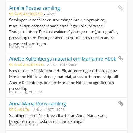
Amelie Posses samling
SE S-HS Acc2002/32
Arkiv
Samlingen innehåller en stor mängd brev, biographica,
manuskript, ämnesordnade handlingar (bl.a. rörande
Tisdagsklubben, Tjeckoslovakien, flyktingar m.m.), fotografier,
pressklipp m.m. Det ingår även en hel del brev mellan andra
personer i samlingen.
Posse, Amelie
Anette Kullenbergs material om Marianne Höök
SE S-HS Acc2015/76
Arkiv
1918-2008
Brev till och från Marianne Höök, anteckningar och artiklar av
Marianne Höök. Underlagsmaterial, utkast och manuskript till
Anette Kullenbergs bok om Marianne Höök, fotografier och
pressklipp
Kullenberg, Annette
Anna Maria Roos samling
SE S-HS L76
Arkiv
1877--1938
Samlingen innehåller brev till och från Anna Maria Roos,
biographica, manuskript och anteckningar.
Roos, Anna Maria