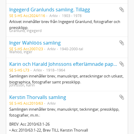
Ingegerd Granlunds samling. Tillägg
SE S-HS Acc2024/116
Arkiv
1903 - 1978
Arkivet innehåller brev från Ingegerd Granlund, fotografier och
pressklipp.
Granlund, Ingegerd
Inger Wahlöös samling
SE S-HS Acc2007/23
Arkiv
1940-2000-tal
Wahlöö, Inger
Karin och Harald Johnssons efterlämnade papper
SE S-HS L73
Arkiv
1918--1964
Samlingen innehåller brev, manuskript, anteckningar och utkast,
biographica, fotografier samt pressklipp.
Johnsson, Karin
Kerstin Thorvalls samling
SE S-HS Acc2010/63
Arkiv
Samlingen innehåller brev, manuskript, teckningar, pressklipp,
fotografier, m.m.:
BREV: Acc 2010/63:1-26
• Acc 2010/63:1-22, Brev TILL Kerstin Thorvall