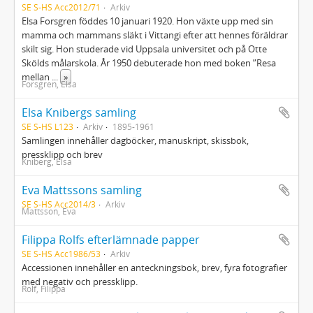
SE S-HS Acc2012/71
Arkiv
Elsa Forsgren föddes 10 januari 1920. Hon växte upp med sin
mamma och mammans släkt i Vittangi efter att hennes föräldrar
skilt sig. Hon studerade vid Uppsala universitet och på Otte
Skölds målarskola. År 1950 debuterade hon med boken ”Resa
mellan
...
»
Forsgren, Elsa
Elsa Knibergs samling
SE S-HS L123
Arkiv
1895-1961
Samlingen innehåller dagböcker, manuskript, skissbok,
pressklipp och brev
Kniberg, Elsa
Eva Mattssons samling
SE S-HS Acc2014/3
Arkiv
Mattsson, Eva
Filippa Rolfs efterlämnade papper
SE S-HS Acc1986/53
Arkiv
Accessionen innehåller en anteckningsbok, brev, fyra fotografier
med negativ och pressklipp.
Rolf, Filippa