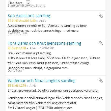
Ellen Keys
...
»
Stiftelsen Ellen Keys Strand
Sun Axelssons samling
SE S-HS Acc2011/49
Arkiv
Accessionen innehåller Sun Axelssons samling av brev,
dagböcker, manuskript, anteckningar med mera.
Axelsson, Sun
Tora Dahls och Knut Jaenssons samling
SE S-HS L168
Arkiv
1900-1981
Brev- och manuskriptsamling:
1886 st brev till Tora Dahl, 722st brev till Knut Jaensson, 38 brev
från Tora Dahl resp. Knut Jaensson, 3 brev mellan övriga.
Dagböcker, manuskript, biographica mm.
Dahl, Tora
Valdemar och Nina Langlets samling
SE S-HS L279
Arkiv
Enbart grovordnad. De olika serierna kan överlappa varandra.
Samlingen innehåller handlingar från Valdemar och Nina Langlet,
samt material från Valdemar Langlets föräldrar:
Emil Viktor Langlet (1824-1898), arkitekt, och