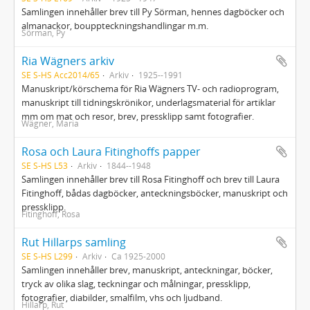
Samlingen innehåller brev till Py Sörman, hennes dagböcker och
almanackor, bouppteckningshandlingar m.m.
Sörman, Py
Ria Wägners arkiv
SE S-HS Acc2014/65
Arkiv
1925--1991
Manuskript/körschema för Ria Wägners TV- och radioprogram,
manuskript till tidningskrönikor, underlagsmaterial för artiklar
mm om mat och resor, brev, pressklipp samt fotografier.
Wägner, Maria
Rosa och Laura Fitinghoffs papper
SE S-HS L53
Arkiv
1844--1948
Samlingen innehåller brev till Rosa Fitinghoff och brev till Laura
Fitinghoff, bådas dagböcker, anteckningsböcker, manuskript och
pressklipp.
Fitinghoff, Rosa
Rut Hillarps samling
SE S-HS L299
Arkiv
Ca 1925-2000
Samlingen innehåller brev, manuskript, anteckningar, böcker,
tryck av olika slag, teckningar och målningar, pressklipp,
fotografier, diabilder, smalfilm, vhs och ljudband.
Hillarp, Rut