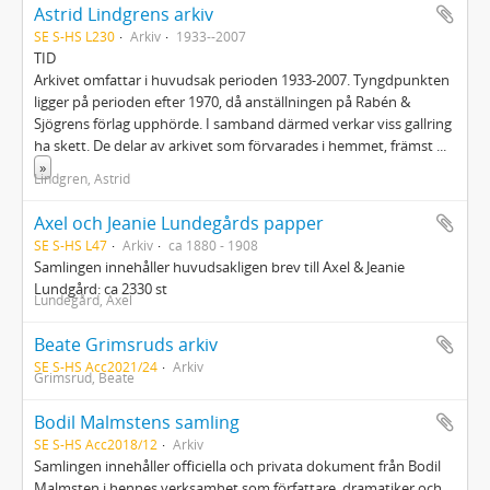
Astrid Lindgrens arkiv
SE S-HS L230
Arkiv
1933--2007
TID
Arkivet omfattar i huvudsak perioden 1933-2007. Tyngdpunkten
ligger på perioden efter 1970, då anställningen på Rabén &
Sjögrens förlag upphörde. I samband därmed verkar viss gallring
ha skett. De delar av arkivet som förvarades i hemmet, främst
...
»
Lindgren, Astrid
Axel och Jeanie Lundegårds papper
SE S-HS L47
Arkiv
ca 1880 - 1908
Samlingen innehåller huvudsakligen brev till Axel & Jeanie
Lundgård: ca 2330 st
Lundegård, Axel
Beate Grimsruds arkiv
SE S-HS Acc2021/24
Arkiv
Grimsrud, Beate
Bodil Malmstens samling
SE S-HS Acc2018/12
Arkiv
Samlingen innehåller officiella och privata dokument från Bodil
Malmsten i hennes verksamhet som författare, dramatiker och