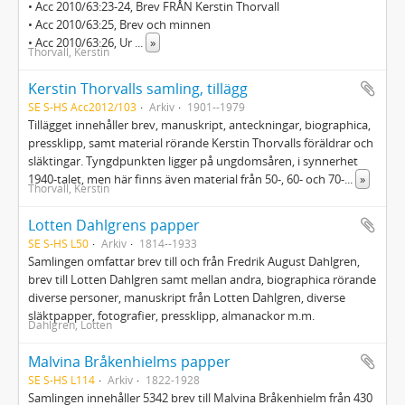
• Acc 2010/63:23-24, Brev FRÅN Kerstin Thorvall
• Acc 2010/63:25, Brev och minnen
• Acc 2010/63:26, Ur
...
»
Thorvall, Kerstin
Kerstin Thorvalls samling, tillägg
SE S-HS Acc2012/103
Arkiv
1901--1979
Tillägget innehåller brev, manuskript, anteckningar, biographica,
pressklipp, samt material rörande Kerstin Thorvalls föräldrar och
släktingar. Tyngdpunkten ligger på ungdomsåren, i synnerhet
1940-talet, men här finns även material från 50-, 60- och 70-
...
»
Thorvall, Kerstin
Lotten Dahlgrens papper
SE S-HS L50
Arkiv
1814--1933
Samlingen omfattar brev till och från Fredrik August Dahlgren,
brev till Lotten Dahlgren samt mellan andra, biographica rörande
diverse personer, manuskript från Lotten Dahlgren, diverse
släktpapper, fotografier, pressklipp, almanackor m.m.
Dahlgren, Lotten
Malvina Bråkenhielms papper
SE S-HS L114
Arkiv
1822-1928
Samlingen innehåller 5342 brev till Malvina Bråkenhielm från 430