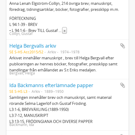
Anna Lenah Elgström-Collijn, 214 övriga brev; manuskript,
föredrag, tidningsartiklar, böcker, fotografier, pressklipp m.m.
FÖRTECKNING
L 94:1-39 - BREV
• L 94:1-6 - Brev TILL Gustaf
...
»
Collijn, Gustaf
Helga Bergvalls arkiv
SE S-HS Acc2015/52
Arkiv
1974--1978
Arkivet innehåller manuskript , brev till Helga Bergvall efter
publiceringen av hennes böcker, fotografier, pressklipp samt
handlingar från erhållandet av S:t Eriks medaljen.
Bergvall, Helga
Ida Bäckmanns efterlämnade papper
SE S-HS L3
Arkiv
1889--1950
Samlingen innehåller brev och manuskript, samt material
rörande Selma Lagerlöf och Gustaf Fröding.
L3:1-6, BREVVÄXLING (1889-1950)
L3:7-12, MANUSKRIPT
L3:13-15, FRÖDINGIANA OCH DIVERSE PAPPER
Bäckmann, Ida