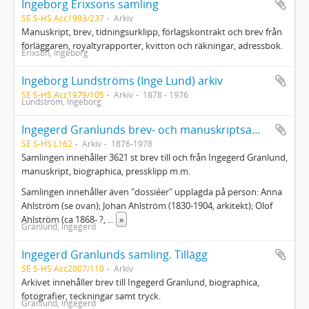
Ingeborg Erixsons samling
SE S-HS Acc1993/237
Arkiv
Manuskript, brev, tidningsurklipp, förlagskontrakt och brev från
förläggaren, royaltyrapporter, kvitton och räkningar, adressbok.
Erixson, Ingeborg
Ingeborg Lundströms (Inge Lund) arkiv
SE S-HS Acc1979/105
Arkiv
1878 - 1976
Lundström, Ingeborg
Ingegerd Granlunds brev- och manuskriptsamling
SE S-HS L162
Arkiv
1876-1978
Samlingen innehåller 3621 st brev till och från Ingegerd Granlund,
manuskript, biographica, pressklipp m.m.
Samlingen innehåller även "dossiéer" upplagda på person: Anna
Ahlström (se ovan); Johan Ahlström (1830-1904, arkitekt); Olof
Ahlström (ca 1868- ?,
...
»
Granlund, Ingegerd
Ingegerd Granlunds samling. Tillägg
SE S-HS Acc2007/110
Arkiv
Arkivet innehåller brev till Ingegerd Granlund, biographica,
fotografier, teckningar samt tryck.
Granlund, Ingegerd