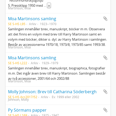
"Nittonhundratjugosju"
5. Pressklipp 1950 med
...
»
Martinson, Moa
Moa Martinsons samling
SE S-HS L95
Arkiv
1923--1970
Samlingen innehåller brev, manuskript, böcker m m. Observera
att det finns en volym med brev till Harry Martinson samt en
volym med böcker, dikter o. dyl. av Harry Martinson i samlingen.
Består av accessionerna 1970/18, 1973/8, 1973/85 samt 1993/38.
Martinson, Moa
Moa Martinsons samling
SE S-HS L222
Arkiv
1929--1979
Samlingen innehåller brev, manuskript, biographica, fotografier
m.m. Det ingår även brev till Harry Martinson. Samlingen består
av två accessioner, 2001/64 och 2002/88
Martinson, Moa
Molly Johnson: Brev till Catharina Söderbergh
SE S-HS Acc2017/52
Arkiv
Ev. 1999 eller 2002
Johnson, Molly
Py Sörmans papper
SE S-HS L169
Arkiv
1925 - 1947