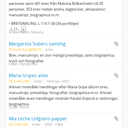
personer samt 441 brev från Malvina Bråkenhielm till 20
personer, 353 brev mellan andra, dagböcker, almanackor,
manuskript, biographica m.m.
• BREVSAMLING: L 114:1-34 (34 portföljer)
- L 11
...
»
Bråkenhielm, Malvina
Margareta Subers samling
SE S-HS Acc2003/10
Arkiv
Brev, manuskript, en stor mängd pressklipp, samt biographica,
tryck och fotografier.
Suber, Margareta
Maria Gripes arkiv
SE S-HS L297
Arkiv
1950-tal--2007
Arkivet innehåller handlingar efter Maria Gripe såsom brev,
manuskript, pressklipp, fotografier, biographica m.m. Arkivet
innehåller även handlingar rörande Harald Gripe bl.a. teckningar,
biographica.
Gripe, Maria
Mia Leche Löfgrens papper
SE S-HS L54
Arkiv
1858 - 1966