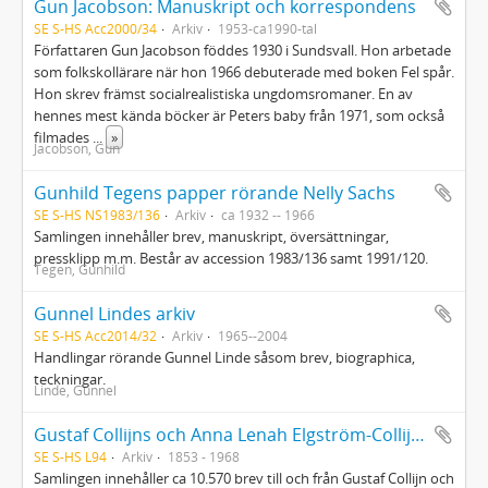
Gun Jacobson: Manuskript och korrespondens
SE S-HS Acc2000/34
Arkiv
1953-ca1990-tal
Författaren Gun Jacobson föddes 1930 i Sundsvall. Hon arbetade
som folkskollärare när hon 1966 debuterade med boken Fel spår.
Hon skrev främst socialrealistiska ungdomsromaner. En av
hennes mest kända böcker är Peters baby från 1971, som också
filmades
...
»
Jacobson, Gun
Gunhild Tegens papper rörande Nelly Sachs
SE S-HS NS1983/136
Arkiv
ca 1932 -- 1966
Samlingen innehåller brev, manuskript, översättningar,
pressklipp m.m. Består av accession 1983/136 samt 1991/120.
Tegen, Gunhild
Gunnel Lindes arkiv
SE S-HS Acc2014/32
Arkiv
1965--2004
Handlingar rörande Gunnel Linde såsom brev, biographica,
teckningar.
Linde, Gunnel
Gustaf Collijns och Anna Lenah Elgström-Collijns samling
SE S-HS L94
Arkiv
1853 - 1968
Samlingen innehåller ca 10.570 brev till och från Gustaf Collijn och