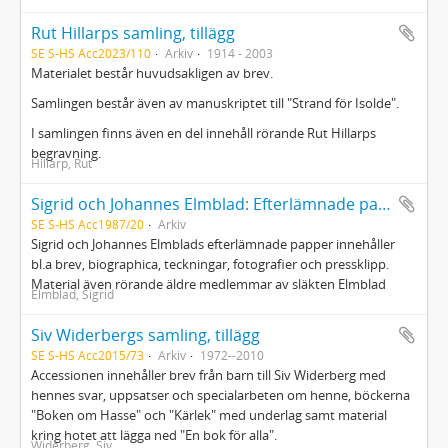
Rut Hillarps samling, tillägg
SE S-HS Acc2023/110
Arkiv
1914 - 2003
Materialet består huvudsakligen av brev.
Samlingen består även av manuskriptet till "Strand för Isolde".
I samlingen finns även en del innehåll rörande Rut Hillarps
begravning.
Hillarp, Rut
Sigrid och Johannes Elmblad: Efterlämnade papper
SE S-HS Acc1987/20
Arkiv
Sigrid och Johannes Elmblads efterlämnade papper innehåller
bl.a brev, biographica, teckningar, fotografier och pressklipp.
Material även rörande äldre medlemmar av släkten Elmblad
Elmblad, Sigrid
Siv Widerbergs samling, tillägg
SE S-HS Acc2015/73
Arkiv
1972--2010
Accessionen innehåller brev från barn till Siv Widerberg med
hennes svar, uppsatser och specialarbeten om henne, böckerna
"Boken om Hasse" och "Kärlek" med underlag samt material
kring hotet att lägga ned "En bok för alla".
Widerberg, Siv