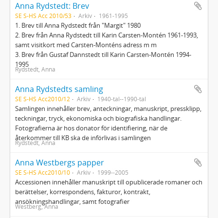
Anna Rydstedt: Brev
SE S-HS Acc 2010/53
Arkiv
1961-1995
1. Brev till Anna Rydstedt från "Margit" 1980
2. Brev från Anna Rydstedt till Karin Carsten-Montén 1961-1993,
samt visitkort med Carsten-Monténs adress m m
3. Brev från Gustaf Dannstedt till Karin Carsten-Montén 1994-
1995
Rydstedt, Anna
Anna Rydstedts samling
SE S-HS Acc2010/12
Arkiv
1940-tal--1990-tal
Samlingen innehåller brev, anteckningar, manuskript, pressklipp,
teckningar, tryck, ekonomiska och biografiska handlingar.
Fotografierna är hos donator för identifiering, när de
återkommer till KB ska de införlivas i samlingen
Rydstedt, Anna
Anna Westbergs papper
SE S-HS Acc2010/10
Arkiv
1999--2005
Accessionen innehåller manuskript till opublicerade romaner och
berättelser, korrespondens, fakturor, kontrakt,
ansökningshandlingar, samt fotografier
Westberg, Anna