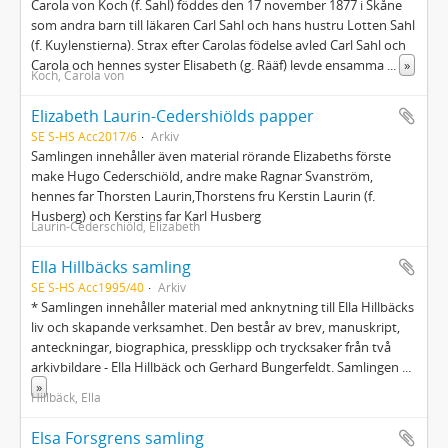
Carola von Koch (f. Sahl) föddes den 17 november 1877 i Skåne
som andra barn till läkaren Carl Sahl och hans hustru Lotten Sahl
(f. Kuylenstierna). Strax efter Carolas födelse avled Carl Sahl och
Carola och hennes syster Elisabeth (g. Rääf) levde ensamma
...
»
Koch, Carola von
Elizabeth Laurin-Cedershiölds papper
SE S-HS Acc2017/6
Arkiv
Samlingen innehåller även material rörande Elizabeths förste
make Hugo Cederschiöld, andre make Ragnar Svanström,
hennes far Thorsten Laurin,Thorstens fru Kerstin Laurin (f.
Husberg) och Kerstins far Karl Husberg
Laurin-Cederschiöld, Elizabeth
Ella Hillbäcks samling
SE S-HS Acc1995/40
Arkiv
* Samlingen innehåller material med anknytning till Ella Hillbäcks
liv och skapande verksamhet. Den består av brev, manuskript,
anteckningar, biographica, pressklipp och trycksaker från två
arkivbildare - Ella Hillbäck och Gerhard Bungerfeldt. Samlingen
...
»
Hillbäck, Ella
Elsa Forsgrens samling