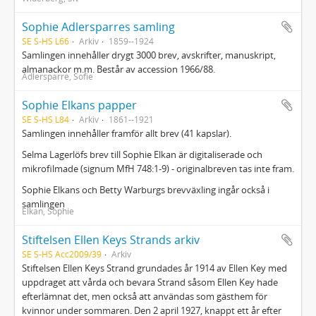
Sophie Adlersparres samling
SE S-HS L66
Arkiv
1859--1924
Samlingen innehåller drygt 3000 brev, avskrifter, manuskript,
almanackor m.m. Består av accession 1966/88.
Adlersparre, Sofie
Sophie Elkans papper
SE S-HS L84
Arkiv
1861--1921
Samlingen innehåller framför allt brev (41 kapslar).
Selma Lagerlöfs brev till Sophie Elkan är digitaliserade och
mikrofilmade (signum MfH 748:1-9) - originalbreven tas inte fram.
Sophie Elkans och Betty Warburgs brevväxling ingår också i
samlingen
Elkan, Sophie
Stiftelsen Ellen Keys Strands arkiv
SE S-HS Acc2009/39
Arkiv
Stiftelsen Ellen Keys Strand grundades år 1914 av Ellen Key med
uppdraget att vårda och bevara Strand såsom Ellen Key hade
efterlämnat det, men också att användas som gästhem för
kvinnor under sommaren. Den 2 april 1927, knappt ett år efter