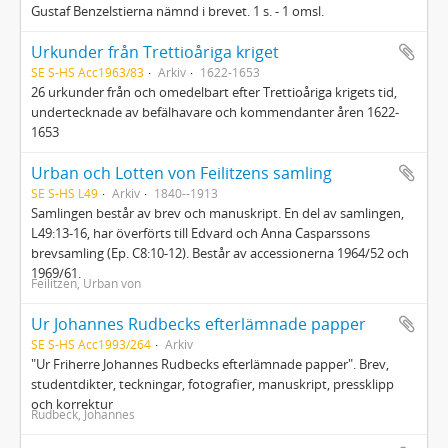
Gustaf Benzelstierna nämnd i brevet. 1 s. - 1 omsl.
Urkunder från Trettioåriga kriget
SE S-HS Acc1963/83
Arkiv
1622-1653
26 urkunder från och omedelbart efter Trettioåriga krigets tid,
undertecknade av befälhavare och kommendanter åren 1622-
1653
Urban och Lotten von Feilitzens samling
SE S-HS L49
Arkiv
1840--1913
Samlingen består av brev och manuskript. En del av samlingen,
L49:13-16, har överförts till Edvard och Anna Casparssons
brevsamling (Ep. C8:10-12). Består av accessionerna 1964/52 och
1969/61.
Feilitzen, Urban von
Ur Johannes Rudbecks efterlämnade papper
SE S-HS Acc1993/264
Arkiv
"Ur Friherre Johannes Rudbecks efterlämnade papper". Brev,
studentdikter, teckningar, fotografier, manuskript, pressklipp
och korrektur
Rudbeck, Johannes