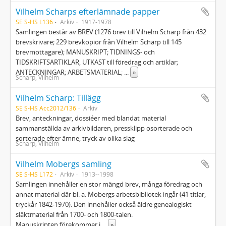
Vilhelm Scharps efterlämnade papper
SE S-HS L136
Arkiv
1917-1978
Samlingen består av BREV (1276 brev till Vilhelm Scharp från 432
brevskrivare; 229 brevkopior från Vilhelm Scharp till 145
brevmottagare); MANUSKRIPT; TIDNINGS- och
TIDSKRIFTSARTIKLAR, UTKAST till föredrag och artiklar;
ANTECKNINGAR; ARBETSMATERIAL;
...
»
Scharp, Vilhelm
Vilhelm Scharp: Tillägg
SE S-HS Acc2012/136
Arkiv
Brev, anteckningar, dossiéer med blandat material
sammanställda av arkivbildaren, pressklipp osorterade och
sorterade efter ämne, tryck av olika slag
Scharp, Vilhelm
Vilhelm Mobergs samling
SE S-HS L172
Arkiv
1913--1998
Samlingen innehåller en stor mängd brev, många föredrag och
annat material där bl. a. Mobergs arbetsbibliotek ingår (41 titlar,
tryckår 1842-1970). Den innehåller också äldre genealogiskt
släktmaterial från 1700- och 1800-talen.
Manuskripten förekommer i
...
»