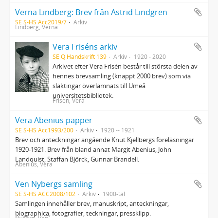
Verna Lindberg: Brev från Astrid Lindgren
SE S-HS Acc2019/7
Arkiv
Lindberg, Verna
Vera Friséns arkiv
SE Q Handskrift 139
Arkiv
1920 - 2020
Arkivet efter Vera Frisén består till största delen av
hennes brevsamling (knappt 2000 brev) som via
släktingar överlämnats till Umeå
universitetsbibliotek.
Frisén, Vera
Vera Abenius papper
SE S-HS Acc1993/200
Arkiv
1920 -- 1921
Brev och anteckningar angående Knut Kjellbergs föreläsningar
1920-1921. Brev från bland annat Margit Abenius, John
Landquist, Staffan Björck, Gunnar Brandell.
Abenius, Vera
Ven Nybergs samling
SE S-HS ACC2008/102
Arkiv
1900-tal
Samlingen innehåller brev, manuskript, anteckningar,
biographica, fotografier, teckningar, pressklipp.