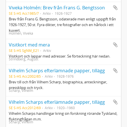
Viveka Holmén: Brev från Frans G. Bengtsson
SE S-HS Acc1985/7
Arkiv
1926-1927
Brev från Frans G. Bengtsson, odaterade men enligt uppgift från
1926-1927, 50 st. Fyra dikter, tre fotografier och en hårlock i ett
kuvert.
Holmén, Viveka
Visitkort med mera
SE S-HS SgNM_E21
Arkiv
Visitkort och lappar med adresser. Se förteckning här nedan.
Strindberg, August
Vilhelm Scharps efterlämnade papper, tillägg
SE S-HS Acc2002/85
Arkiv
1928-1976
Brev till och från Vilhem Scharp, biographica, anteckningar,
pressklipp och tryck.
Scharp, Vilhelm
Vilhelm Scharps efterlämnade papper, tillägg
SE S-HS Acc2012/69
Arkiv
1920--1960
Vilhelm Scharps handlingar kring sin forskning rörande Tyskland,
flyktingfrågan m.m.
Scharp, Vilhelm