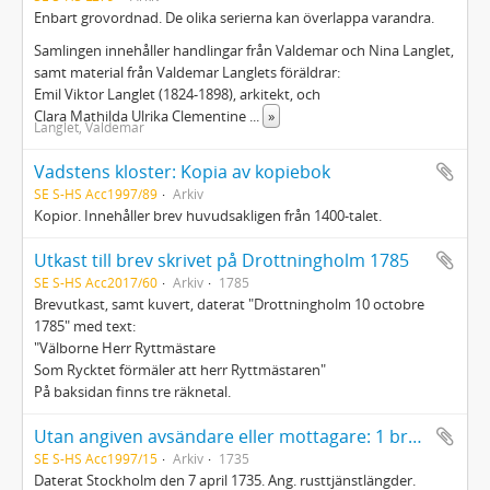
Enbart grovordnad. De olika serierna kan överlappa varandra.
Samlingen innehåller handlingar från Valdemar och Nina Langlet,
samt material från Valdemar Langlets föräldrar:
Emil Viktor Langlet (1824-1898), arkitekt, och
Clara Mathilda Ulrika Clementine
...
»
Langlet, Valdemar
Vadstens kloster: Kopia av kopiebok
SE S-HS Acc1997/89
Arkiv
Kopior. Innehåller brev huvudsakligen från 1400-talet.
Utkast till brev skrivet på Drottningholm 1785
SE S-HS Acc2017/60
Arkiv
1785
Brevutkast, samt kuvert, daterat "Drottningholm 10 octobre
1785" med text:
"Välborne Herr Ryttmästare
Som Rycktet förmäler att herr Ryttmästaren"
På baksidan finns tre räknetal.
Utan angiven avsändare eller mottagare: 1 brev 1735
SE S-HS Acc1997/15
Arkiv
1735
Daterat Stockholm den 7 april 1735. Ang. rusttjänstlängder.