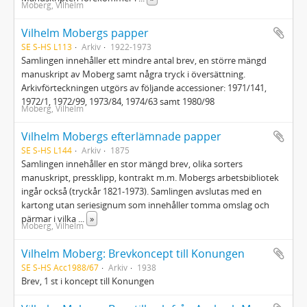
Moberg, Vilhelm
Vilhelm Mobergs papper
SE S-HS L113
Arkiv
1922-1973
Samlingen innehåller ett mindre antal brev, en större mängd
manuskript av Moberg samt några tryck i översättning.
Arkivförteckningen utgörs av följande accessioner: 1971/141,
1972/1, 1972/99, 1973/84, 1974/63 samt 1980/98
Moberg, Vilhelm
Vilhelm Mobergs efterlämnade papper
SE S-HS L144
Arkiv
1875
Samlingen innehåller en stor mängd brev, olika sorters
manuskript, pressklipp, kontrakt m.m. Mobergs arbetsbibliotek
ingår också (tryckår 1821-1973). Samlingen avslutas med en
kartong utan seriesignum som innehåller tomma omslag och
pärmar i vilka
...
»
Moberg, Vilhelm
Vilhelm Moberg: Brevkoncept till Konungen
SE S-HS Acc1988/67
Arkiv
1938
Brev, 1 st i koncept till Konungen