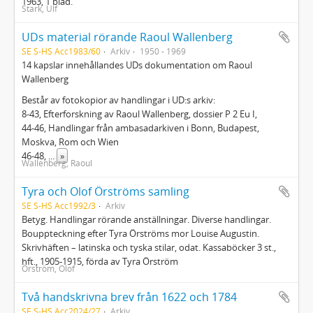
1963, 1 blad.
Stark, Ulf
UDs material rörande Raoul Wallenberg
SE S-HS Acc1983/60
Arkiv
1950 - 1969
14 kapslar innehållandes UDs dokumentation om Raoul
Wallenberg
Består av fotokopior av handlingar i UD:s arkiv:
8-43, Efterforskning av Raoul Wallenberg, dossier P 2 Eu I,
44-46, Handlingar från ambasadarkiven i Bonn, Budapest,
Moskva, Rom och Wien
46-48,
...
»
Wallenberg, Raoul
Tyra och Olof Örströms samling
SE S-HS Acc1992/3
Arkiv
Betyg. Handlingar rörande anställningar. Diverse handlingar.
Bouppteckning efter Tyra Örströms mor Louise Augustin.
Skrivhäften – latinska och tyska stilar, odat. Kassaböcker 3 st.,
hft., 1905-1915, förda av Tyra Örström
Örström, Olof
Två handskrivna brev från 1622 och 1784
SE S-HS Acc2024/27
Arkiv