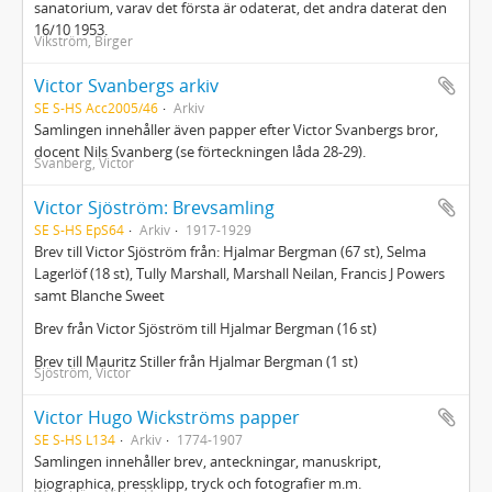
sanatorium, varav det första är odaterat, det andra daterat den
16/10 1953.
Vikström, Birger
Victor Svanbergs arkiv
SE S-HS Acc2005/46
Arkiv
Samlingen innehåller även papper efter Victor Svanbergs bror,
docent Nils Svanberg (se förteckningen låda 28-29).
Svanberg, Victor
Victor Sjöström: Brevsamling
SE S-HS EpS64
Arkiv
1917-1929
Brev till Victor Sjöström från: Hjalmar Bergman (67 st), Selma
Lagerlöf (18 st), Tully Marshall, Marshall Neilan, Francis J Powers
samt Blanche Sweet
Brev från Victor Sjöström till Hjalmar Bergman (16 st)
Brev till Mauritz Stiller från Hjalmar Bergman (1 st)
Sjöström, Victor
Victor Hugo Wickströms papper
SE S-HS L134
Arkiv
1774-1907
Samlingen innehåller brev, anteckningar, manuskript,
biographica, pressklipp, tryck och fotografier m.m.