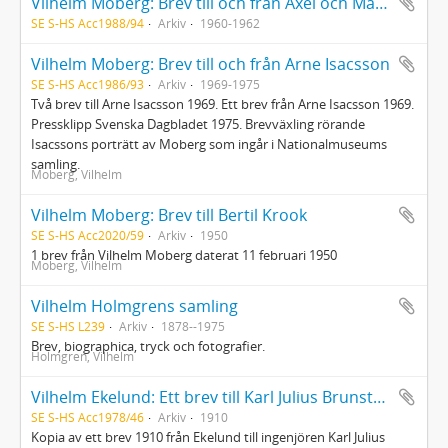
Vilhelm Moberg: Brev till och från Axel och Marguerite Wenner-Gren
SE S-HS Acc1988/94
Arkiv
1960-1962
Vilhelm Moberg: Brev till och från Arne Isacsson
SE S-HS Acc1986/93
Arkiv
1969-1975
Två brev till Arne Isacsson 1969. Ett brev från Arne Isacsson 1969.
Pressklipp Svenska Dagbladet 1975. Brevväxling rörande
Isacssons porträtt av Moberg som ingår i Nationalmuseums
samling.
Moberg, Vilhelm
Vilhelm Moberg: Brev till Bertil Krook
SE S-HS Acc2020/59
Arkiv
1950
1 brev från Vilhelm Moberg daterat 11 februari 1950
Moberg, Vilhelm
Vilhelm Holmgrens samling
SE S-HS L239
Arkiv
1878--1975
Brev, biographica, tryck och fotografier.
Holmgren, Vilhelm
Vilhelm Ekelund: Ett brev till Karl Julius Brunstedt
SE S-HS Acc1978/46
Arkiv
1910
Kopia av ett brev 1910 från Ekelund till ingenjören Karl Julius