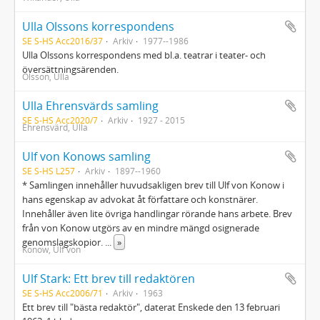
Ulla Olssons korrespondens
SE S-HS Acc2016/37
Arkiv
1977--1986
Ulla Olssons korrespondens med bl.a. teatrar i teater- och
översättningsärenden.
Olsson, Ulla
Ulla Ehrensvärds samling
SE S-HS Acc2020/7
Arkiv
1927 - 2015
Ehrensvärd, Ulla
Ulf von Konows samling
SE S-HS L257
Arkiv
1897--1960
* Samlingen innehåller huvudsakligen brev till Ulf von Konow i
hans egenskap av advokat åt författare och konstnärer.
Innehåller även lite övriga handlingar rörande hans arbete. Brev
från von Konow utgörs av en mindre mängd osignerade
genomslagskopior.
...
»
Konow, Ulf von
Ulf Stark: Ett brev till redaktören
SE S-HS Acc2006/71
Arkiv
1963
Ett brev till "bästa redaktör", daterat Enskede den 13 februari