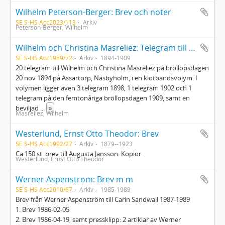
Wilhelm Peterson-Berger: Brev och noter
SE S-HS Acc2023/113
Arkiv
Peterson-Berger, Wilhelm
Wilhelm och Christina Masreliez: Telegram till deras bröllop 1894
SE S-HS Acc1989/72
Arkiv
1894-1909
20 telegram till Wilhelm och Christina Masreliez på bröllopsdagen
20 nov 1894 på Assartorp, Näsbyholm, i en klotbandsvolym. I
volymen ligger även 3 telegram 1898, 1 telegram 1902 och 1
telegram på den femtonåriga bröllopsdagen 1909, samt en
beviljad
...
»
Masreliez, Wilhelm
Westerlund, Ernst Otto Theodor: Brev
SE S-HS Acc1992/27
Arkiv
1879--1923
Ca 150 st. brev till Augusta Jansson. Kopior
Westerlund, Ernst Otto Theodor
Werner Aspenström: Brev m m
SE S-HS Acc2010/67
Arkiv
1985-1989
Brev från Werner Aspenström till Carin Sandwall 1987-1989
1. Brev 1986-02-05
2. Brev 1986-04-19, samt pressklipp: 2 artiklar av Werner