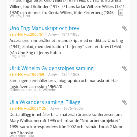
* Handlingar efter: Uno Willers (1911-1980) och hans fru Greta
Willers, född Bellinder (1917- ) / hans farfar Wilhelm Willers (1841-
1924) och dennes fru Gerda Willers, född Zetterberg (1846-
...
»
Willers, Uno
Uno Eng: Manuskript och brev
SE S-HS Acc2005/61
Arkiv
1941-1955
Accessionen innehåller ett manuskript med en dikt av Uno Eng
(1941), 3 blad, med dedikation "Till Jenny" samt ett brev (1955)
från Uno Eng till Jenny Rubin.
Eng, Uno
Ulrik Wilhelm Gyldenstolpes samling
SE S-HS Acc1969/69
Arkiv
1824-1863
Samlingen innehåller brev, biographica och manuskript. Här
ingår även accession 1969/70
Gyldenstolpe, Ulrik Wilhelm
Ulla Wikanders samling. Tillägg
SE S-HS Acc2008/125
Arkiv
1976--2005
Detta tillägg innehåller bl. a. material rörande konferensen om
Mary Wollstonecraft 1995 och rörande "Nattarbetsprojektet"
1985- samt korrespondens från 2002 och framåt. Totalt 2 lådor
och 2 kapslar.
Wikander, Ulla