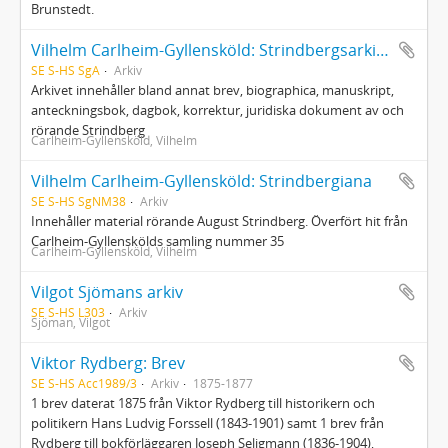
Brunstedt.
Vilhelm Carlheim-Gyllensköld: Strindbergsarkivet
SE S-HS SgA
Arkiv
Arkivet innehåller bland annat brev, biographica, manuskript,
anteckningsbok, dagbok, korrektur, juridiska dokument av och
rörande Strindberg
Carlheim-Gyllensköld, Vilhelm
Vilhelm Carlheim-Gyllensköld: Strindbergiana
SE S-HS SgNM38
Arkiv
Innehåller material rörande August Strindberg. Överfört hit från
Carlheim-Gyllenskölds samling nummer 35
Carlheim-Gyllensköld, Vilhelm
Vilgot Sjömans arkiv
SE S-HS L303
Arkiv
Sjöman, Vilgot
Viktor Rydberg: Brev
SE S-HS Acc1989/3
Arkiv
1875-1877
1 brev daterat 1875 från Viktor Rydberg till historikern och
politikern Hans Ludvig Forssell (1843-1901) samt 1 brev från
Rydberg till bokförläggaren Joseph Seligmann (1836-1904),