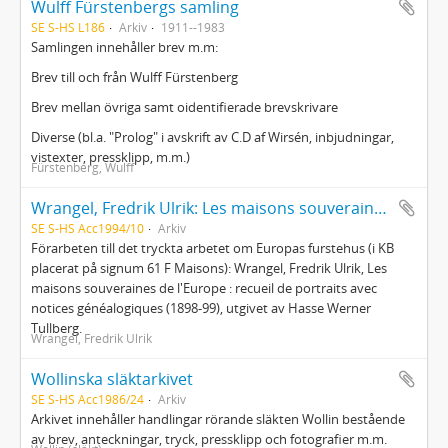
Wulff Fürstenbergs samling
SE S-HS L186
Arkiv
1911--1983
Samlingen innehåller brev m.m:
Brev till och från Wulff Fürstenberg
Brev mellan övriga samt oidentifierade brevskrivare
Diverse (bl.a. "Prolog" i avskrift av C.D af Wirsén, inbjudningar,
vistexter, pressklipp, m.m.)
Fürstenberg, Wulff
Wrangel, Fredrik Ulrik: Les maisons souveraines de l'Europe : Lettres et commandes
SE S-HS Acc1994/10
Arkiv
Förarbeten till det tryckta arbetet om Europas furstehus (i KB
placerat på signum 61 F Maisons): Wrangel, Fredrik Ulrik, Les
maisons souveraines de l'Europe : recueil de portraits avec
notices généalogiques (1898-99), utgivet av Hasse Werner
Tullberg.
Wrangel, Fredrik Ulrik
Wollinska släktarkivet
SE S-HS Acc1986/24
Arkiv
Arkivet innehåller handlingar rörande släkten Wollin bestående
av brev, anteckningar, tryck, pressklipp och fotografier m.m.