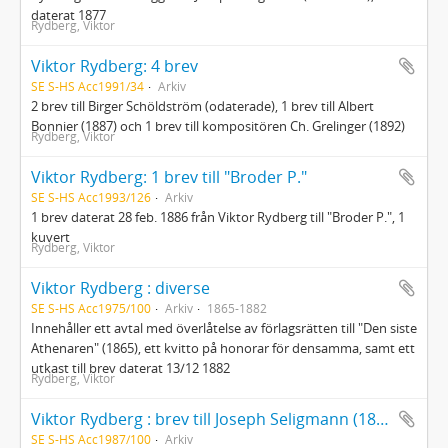
daterat 1877
Rydberg, Viktor
Viktor Rydberg: 4 brev
SE S-HS Acc1991/34
Arkiv
2 brev till Birger Schöldström (odaterade), 1 brev till Albert
Bonnier (1887) och 1 brev till kompositören Ch. Grelinger (1892)
Rydberg, Viktor
Viktor Rydberg: 1 brev till "Broder P."
SE S-HS Acc1993/126
Arkiv
1 brev daterat 28 feb. 1886 från Viktor Rydberg till "Broder P.", 1
kuvert
Rydberg, Viktor
Viktor Rydberg : diverse
SE S-HS Acc1975/100
Arkiv
1865-1882
Innehåller ett avtal med överlåtelse av förlagsrätten till "Den siste
Athenaren" (1865), ett kvitto på honorar för densamma, samt ett
utkast till brev daterat 13/12 1882
Rydberg, Viktor
Viktor Rydberg : brev till Joseph Seligmann (1877)
SE S-HS Acc1987/100
Arkiv