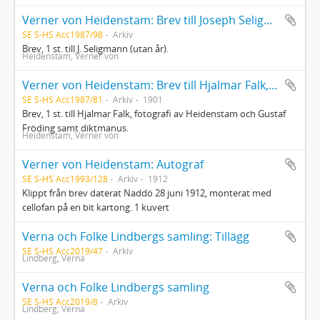
Verner von Heidenstam: Brev till Joseph Seligmann
SE S-HS Acc1987/98
Arkiv
Brev, 1 st. till J. Seligmann (utan år).
Heidenstam, Verner von
Verner von Heidenstam: Brev till Hjalmar Falk, fotografi och diktmanus
SE S-HS Acc1987/81
Arkiv
1901
Brev, 1 st. till Hjalmar Falk, fotografi av Heidenstam och Gustaf
Fröding samt diktmanus.
Heidenstam, Verner von
Verner von Heidenstam: Autograf
SE S-HS Acc1993/128
Arkiv
1912
Klippt från brev daterat Naddö 28 juni 1912, monterat med
cellofan på en bit kartong. 1 kuvert
Verna och Folke Lindbergs samling: Tillägg
SE S-HS Acc2019/47
Arkiv
Lindberg, Verna
Verna och Folke Lindbergs samling
SE S-HS Acc2019/8
Arkiv
Lindberg, Verna