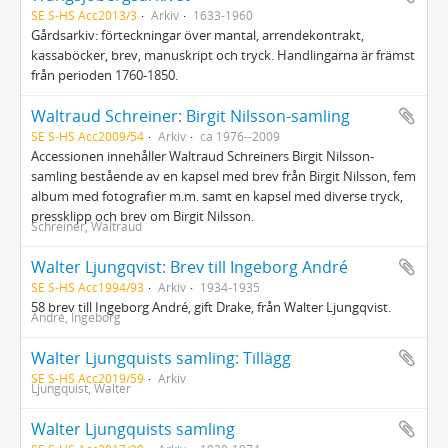
SE S-HS Acc2013/3
Arkiv
1633-1960
Gårdsarkiv: förteckningar över mantal, arrendekontrakt,
kassaböcker, brev, manuskript och tryck. Handlingarna är främst
från perioden 1760-1850.
Waltraud Schreiner: Birgit Nilsson-samling
SE S-HS Acc2009/54
Arkiv
ca 1976--2009
Accessionen innehåller Waltraud Schreiners Birgit Nilsson-
samling bestående av en kapsel med brev från Birgit Nilsson, fem
album med fotografier m.m. samt en kapsel med diverse tryck,
pressklipp och brev om Birgit Nilsson.
Schreiner, Waltraud
Walter Ljungqvist: Brev till Ingeborg André
SE S-HS Acc1994/93
Arkiv
1934-1935
58 brev till Ingeborg André, gift Drake, från Walter Ljungqvist.
André, Ingeborg
Walter Ljungquists samling: Tillägg
SE S-HS Acc2019/59
Arkiv
Ljungquist, Walter
Walter Ljungquists samling