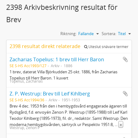
2398 Arkivbeskrivning resultat för
Brev
Riktning:
Fallande
Sortera:
Titel
2398 resultat direkt relaterade
Uteslut snävare termer
Zacharias Topelius: 1 brev till Herr Baron
SE S-HS Acc1993/127
Arkiv
1886
1 brev, daterat Villa Björkudden 25 okt. 1886, från Zacharias
Topelius till Herr Baron. 1 kuvert
Topelius, Zacharias
Z. P. Westrup: Brev till Leif Kihlberg
SE S-HS Acc1994/36
Arkiv
1951-1953
Brev 4 dec. 1953 från den i hembygdsvård engagerade ägaren till
Rydsgård, f.d. envoyén Zenon P. Westrup (1895-1988) till Leif Karl
Teodor Kihlberg (1895-1973), fil. dr., redaktör. Samt Westrup: Den
moderna hembygdsvården, särtryck ur Pespektiv 1951:8,
...
»
Westrup, Zenon P