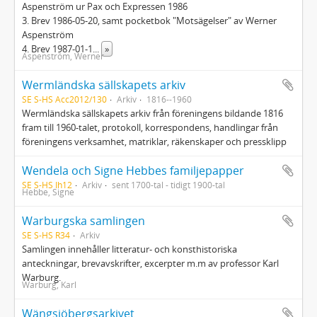
Aspenström ur Pax och Expressen 1986
3. Brev 1986-05-20, samt pocketbok "Motsägelser" av Werner
Aspenström
4. Brev 1987-01-1
...
»
Aspenström, Werner
Wermländska sällskapets arkiv
SE S-HS Acc2012/130
Arkiv
1816--1960
Wermländska sällskapets arkiv från föreningens bildande 1816
fram till 1960-talet, protokoll, korrespondens, handlingar från
föreningens verksamhet, matriklar, räkenskaper och pressklipp
Wendela och Signe Hebbes familjepapper
SE S-HS Ih12
Arkiv
sent 1700-tal - tidigt 1900-tal
Hebbe, Signe
Warburgska samlingen
SE S-HS R34
Arkiv
Samlingen innehåller litteratur- och konsthistoriska
anteckningar, brevavskrifter, excerpter m.m av professor Karl
Warburg.
Warburg, Karl
Wängsjöbergsarkivet