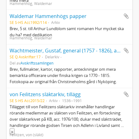
med mera
Hammenhög, Waldemar
Waldemar Hammenhögs papper
SE S-HS Acc1992/114
Arkiv
Brev, 5 st. till Arthur Lundblom samt romanen Hur mycket ska
du ha? med dedikation
Hammenhög, Waldemar
Wachtmeister, Gustaf, general (1757 - 1826), anförare för landstigningstrupperna vid expeditionen till Västerbotten
SE Q Avskrifter:17
Delarkiv
Del av
Avskriftssamlingen
Brev, fullmakter, kartor, rapporter, anteckningar om mera
bemärkta officerare under finska krigen ca 1770 - 1815.
Fotokopia av original från Christineholms gård i Nyköping.
von Feilitzens släktarkiv, tillägg
SE S-HS Acc2015/22
Arkiv
1536--1991
Tillägget till von Feilitzens släktarkiv innehåller handlingar
rörande medlemmar av släkten von Feilitzen, en förteckning
över släktarkivet på KB, acc. 1976/100, dukar med släktträdet,
handlingar rörande godsen Tirsen och Adlehn i Livland samt
...
»
Feilitzen, von (släkt)