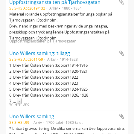
Uppfostringsanstalten på Tjärhovsgatan
SE S-HS Acc2019/132
Arkiv
1880 - 1884
Material rörande uppfostringsanstaltenför unga pojkar på
Tjärhovsgatan i Stockholm.
Brev, handlingar med beskrivningar av de unga intagna,
pressklipp och tryck angående Uppfostringsanstalten på
Tjärhovsgatan i Stockholm
Uppfostringsanstalten på Tjärhovsgatan
Uno Willers samling: tillägg
SE S-HS Acc2011/59
Arkiv
1914-1928
1. Brev från Östen Undén (kopior) 1914-1916
2. Brev från Östen Undén (kopior) 1920-1921
3. Brev från Östen Undén (kopior) 1922
4. Brev från Östen Undén (kopior) 1923
5. Brev från Östen Undén (kopior) 1924-1925
6. Brev från Östen Undén (kopior) 1926, 1928
7.
...
»
Willers, Uno
Uno Willers samling
SE S-HS L99
Arkiv
1700-talet--1980-talet
* Enbart grovsortering. De olika serierna kan överlappa varandra.