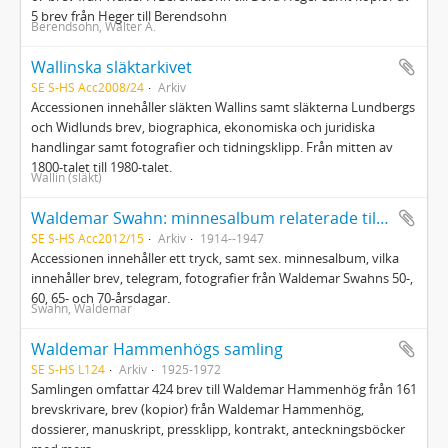
5 brev från Heger till Berendsohn
Berendsohn, Walter A.
Wallinska släktarkivet
SE S-HS Acc2008/24
Arkiv
Accessionen innehåller släkten Wallins samt släkterna Lundbergs
och Widlunds brev, biographica, ekonomiska och juridiska
handlingar samt fotografier och tidningsklipp. Från mitten av
1800-talet till 1980-talet.
Wallin (släkt)
Waldemar Swahn: minnesalbum relaterade till bemärkelsedagar
SE S-HS Acc2012/15
Arkiv
1914--1947
Accessionen innehåller ett tryck, samt sex. minnesalbum, vilka
innehåller brev, telegram, fotografier från Waldemar Swahns 50-,
60, 65- och 70-årsdagar.
Swahn, Waldemar
Waldemar Hammenhögs samling
SE S-HS L124
Arkiv
1925-1972
Samlingen omfattar 424 brev till Waldemar Hammenhög från 161
brevskrivare, brev (kopior) från Waldemar Hammenhög,
dossierer, manuskript, pressklipp, kontrakt, anteckningsböcker