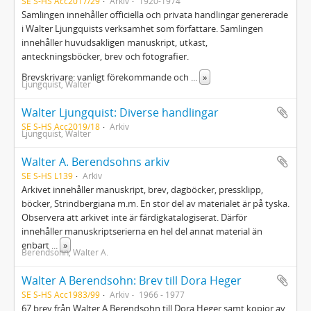
SE S-HS Acc2017/29
Arkiv
1920-1974
Samlingen innehåller officiella och privata handlingar genererade
i Walter Ljungquists verksamhet som författare. Samlingen
innehåller huvudsakligen manuskript, utkast,
anteckningsböcker, brev och fotografier.
Brevskrivare: vanligt förekommande och
...
»
Ljungquist, Walter
Walter Ljungquist: Diverse handlingar
SE S-HS Acc2019/18
Arkiv
Ljungquist, Walter
Walter A. Berendsohns arkiv
SE S-HS L139
Arkiv
Arkivet innehåller manuskript, brev, dagböcker, pressklipp,
böcker, Strindbergiana m.m. En stor del av materialet är på tyska.
Observera att arkivet inte är färdigkatalogiserat. Därför
innehåller manuskriptserierna en hel del annat material än
enbart
...
»
Berendsohn, Walter A.
Walter A Berendsohn: Brev till Dora Heger
SE S-HS Acc1983/99
Arkiv
1966 - 1977
67 brev från Walter A Berendsohn till Dora Heger samt kopior av