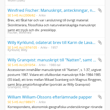
Wollin (släkt)
Winifried Fischer: Manuskript, anteckningar, några brev
SE S-HS Acc2006/62
Arkiv
Brev, ett fåtal här och var i anslutning till övrigt material.
Skönlitterära, filosofiska och naturvetenskapliga manuskript
samt ett tryck och div. pressklipp.
Fischer, Winifried
Willy Kyrklund, odaterat brev till Karin de Laval samt exemplar av "Den överdrivne älskaren" med dedikation till densamma oktober 1975
SE S-HS Acc1974/105
Arkiv
1957
Kyrklund, Willy
Willy Granqvist: manuskript till "Natten", samt ofullbordat manuskript mm
SE S-HS Acc2010/54
Arkiv
1980-tal
Accessionen innehåller manuskriptet till "Natten", s. 1-37, utgivet
postumt 1987. Vidare ett ofullbordat manuskript från 1984-1985
(55 blad), ett brev mellan Mikael Svanberg och Magnus Ringgren,
samt åtta amatörfotografier (porträtt av Willy Granqvist)
Granqvist, Willy
William William-Olssons efterlämnade papper
SE S-HS Acc1989/71
Arkiv
Korrespondens, ekonomisk-geografiska undersökningar rörande