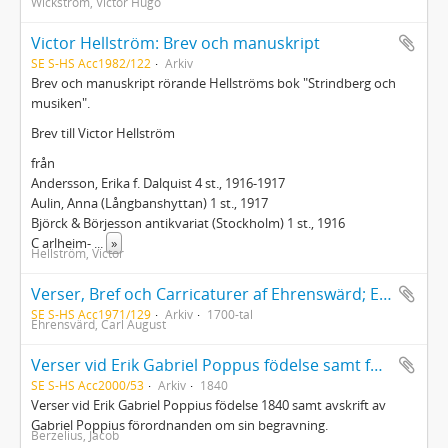
Wickström, Victor Hugo
Victor Hellström: Brev och manuskript
SE S-HS Acc1982/122
Arkiv
Brev och manuskript rörande Hellströms bok "Strindberg och
musiken".
Brev till Victor Hellström
från
Andersson, Erika f. Dalquist 4 st., 1916-1917
Aulin, Anna (Långbanshyttan) 1 st., 1917
Björck & Börjesson antikvariat (Stockholm) 1 st., 1916
C arlheim-
...
»
Hellström, Victor
Verser, Bref och Carricaturer af Ehrenswärd; Ett humoristiskt bref af skalden Oxenstierna under namn af Haqvin Bager; En bröllops-gratulation på vers (troligtvis af Leopold) (Kopior)
SE S-HS Acc1971/129
Arkiv
1700-tal
Ehrensvärd, Carl August
Verser vid Erik Gabriel Poppus födelse samt förordnande vid begravning
SE S-HS Acc2000/53
Arkiv
1840
Verser vid Erik Gabriel Poppius födelse 1840 samt avskrift av
Gabriel Poppius förordnanden om sin begravning.
Berzelius, Jacob