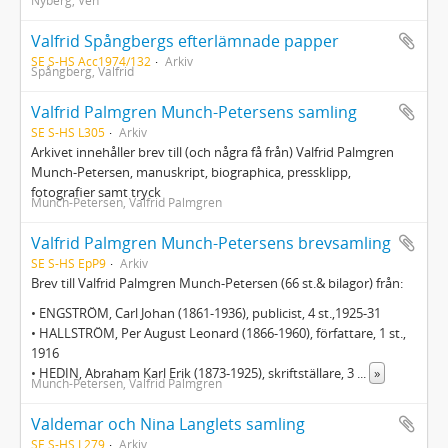
Nyberg, Ven
Valfrid Spångbergs efterlämnade papper
SE S-HS Acc1974/132
Arkiv
Spångberg, Valfrid
Valfrid Palmgren Munch-Petersens samling
SE S-HS L305
Arkiv
Arkivet innehåller brev till (och några få från) Valfrid Palmgren
Munch-Petersen, manuskript, biographica, pressklipp,
fotografier samt tryck
Munch-Petersen, Valfrid Palmgren
Valfrid Palmgren Munch-Petersens brevsamling
SE S-HS EpP9
Arkiv
Brev till Valfrid Palmgren Munch-Petersen (66 st.& bilagor) från:
• ENGSTRÖM, Carl Johan (1861-1936), publicist, 4 st.,1925-31
• HALLSTRÖM, Per August Leonard (1866-1960), författare, 1 st.,
1916
• HEDIN, Abraham Karl Erik (1873-1925), skriftställare, 3
...
»
Munch-Petersen, Valfrid Palmgren
Valdemar och Nina Langlets samling
SE S-HS L279
Arkiv