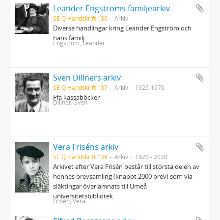
Leander Engströms familjearkiv
SE Q Handskrift 136
Arkiv
Diverse handlingar kring Leander Engström och
hans familj.
Engström, Leander
Sven Dillners arkiv
SE Q Handskrift 137
Arkiv
1925-1970
Ffa kassaböcker
Dillner, Sven
Vera Friséns arkiv
SE Q Handskrift 139
Arkiv
1920 - 2020
Arkivet efter Vera Frisén består till största delen av
hennes brevsamling (knappt 2000 brev) som via
släktingar överlämnats till Umeå
universitetsbibliotek.
Frisén, Vera