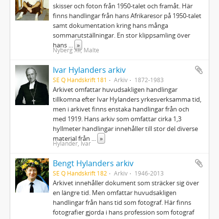
skisser och foton från 1950-talet och framåt. Här
finns handlingar från hans Afrikaresor på 1950-talet
samt dokumentation kring hans många
sommarutställningar. En stor klippsamling över
hans
...
»
Nyberg XII, Malte
Ivar Hylanders arkiv
SE Q Handskrift 181
Arkiv
1872-1983
Arkivet omfattar huvudsakligen handlingar
tillkomna efter Ivar Hylanders yrkesverksamma tid,
men i arkivet finns enstaka handlingar från och
med 1919. Hans arkiv som omfattar cirka 1,3
hyllmeter handlingar innehåller till stor del diverse
material från
...
»
Hylander, Ivar
Bengt Hylanders arkiv
SE Q Handskrift 182
Arkiv
1946-2013
Arkivet innehåller dokument som sträcker sig över
en längre tid. Men omfattar huvudsakligen
handlingar från hans tid som fotograf. Här finns
fotografier gjorda i hans profession som fotograf