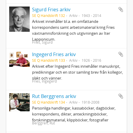
Sigurd Fries arkiv
SE Q Handskrift 132
Arkiv
1943 - 2014
Arkivet innehåller bl.a. en omfattande
korrespondens samt arbetsmaterial kring Fries
växtnamnsforskning och utgivningen av Iter
Lapponicum.
Fries, Sigurd
Ingegerd Fries arkiv
SE Q Handskrift 133
Arkiv
1926 - 2016
Arkivet efter Ingegerd Fries innehåller manuskript,
predikningar och en stor samling brev från kollegor,
släkt och vänner.
Fries, Ingegerd
Rut Berggrens arkiv
SE Q Handskrift 134
Arkiv
1918-2008
Personliga handlingar, kassaböcker, dagböcker,
korrespondens, dikter, anteckningsböcker,
forskningsmaterial, klippböcker, fotografier
Berggren, Rut