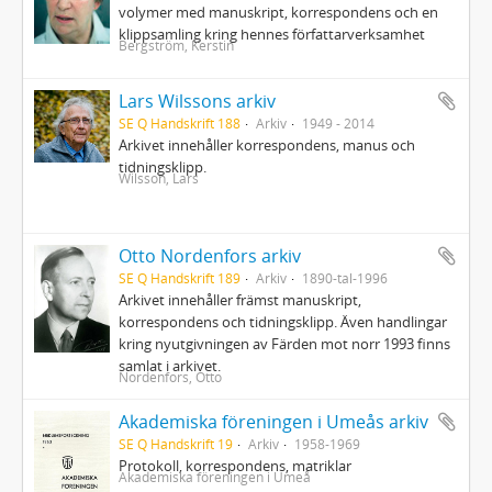
volymer med manuskript, korrespondens och en
klippsamling kring hennes författarverksamhet
Bergström, Kerstin
Lars Wilssons arkiv
SE Q Handskrift 188
Arkiv
1949 - 2014
Arkivet innehåller korrespondens, manus och
tidningsklipp.
Wilsson, Lars
Otto Nordenfors arkiv
SE Q Handskrift 189
Arkiv
1890-tal-1996
Arkivet innehåller främst manuskript,
korrespondens och tidningsklipp. Även handlingar
kring nyutgivningen av Färden mot norr 1993 finns
samlat i arkivet.
Nordenfors, Otto
Akademiska föreningen i Umeås arkiv
SE Q Handskrift 19
Arkiv
1958-1969
Protokoll, korrespondens, matriklar
Akademiska föreningen i Umeå