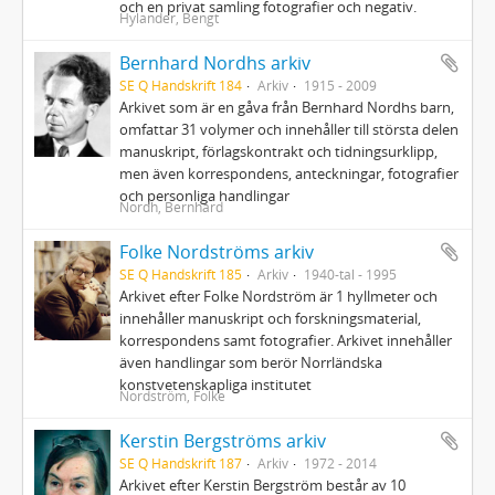
och en privat samling fotografier och negativ.
Hylander, Bengt
Bernhard Nordhs arkiv
SE Q Handskrift 184
Arkiv
1915 - 2009
Arkivet som är en gåva från Bernhard Nordhs barn,
omfattar 31 volymer och innehåller till största delen
manuskript, förlagskontrakt och tidningsurklipp,
men även korrespondens, anteckningar, fotografier
och personliga handlingar
Nordh, Bernhard
Folke Nordströms arkiv
SE Q Handskrift 185
Arkiv
1940-tal - 1995
Arkivet efter Folke Nordström är 1 hyllmeter och
innehåller manuskript och forskningsmaterial,
korrespondens samt fotografier. Arkivet innehåller
även handlingar som berör Norrländska
konstvetenskapliga institutet
Nordström, Folke
Kerstin Bergströms arkiv
SE Q Handskrift 187
Arkiv
1972 - 2014
Arkivet efter Kerstin Bergström består av 10