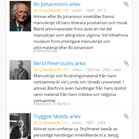
Bo Johanssons arkiv
SE Q Handskrift 170
Arkiv
1940 - 2013
Arkivet efter Bo Johansson innehåller främst
manuskript till hans litterära produktion och musik.
Bland arkivmaterialet finns även en hel del
manuskript som aldrig blivit utgivna. Vid Vilhelmina
museum finns ytterligare manuskript och
arkivmaterial efter Bo Johansson
Johansson, Bo
Bertil Peterssons arkiv
SE Q Handskrift 171
Arkiv
1950-tal - 2001, odat
Manuskript och forskningsmaterial från hans
verksamma år vid Lunds och Umeås universitet. I
arkivet återfinns även handlingar från hans skoltid
samt material från hans militära och religiösa
verksamhet.
Petersson, H. Bertil A.
Tryggve Skölds arkiv
SE Q Handskrift 172
Arkiv
1907 - 2004
Arkivet som omfattar ca. 5hyllmeter består av
personliga handlingar innehållande bl.a. betyg,