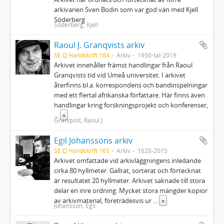
arkivarien Sven Bodin som var god vän med Kjell
Söderberg
Söderberg, Kjell
Raoul J. Granqvists arkiv
SE Q Handskrift 164
Arkiv
1950-tal-2019
Arkivet innehåller främst handlingar från Raoul
Granqvists tid vid Umeå universitet. I arkivet
återfinns bl.a. korrespondens och bandinspelningar
med ett flertal afrikanska författare. Här finns även
handlingar kring forskningsprojekt och konferenser,
...
»
Granqvist, Raoul J
Egil Johanssons arkiv
SE Q Handskrift 165
Arkiv
1628-2015
Arkivet omfattade vid arkivläggningens inledande
cirka 80 hyllmeter. Gallrat, sorterat och förtecknat
är resultatet 20 hyllmeter. Arkivet saknade till stora
delar en inre ordning. Mycket stora mängder kopior
av arkivmaterial, företrädesvis ur
...
»
Johansson, Egil