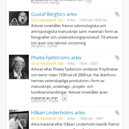
Pettersson, Bengt
Gustaf Bergfors arkiv
SE Q Handskrift 103
Arkiv
1920-tal-1930-tal
Arkivet innehåller främst odontologiska och
antropologiska manuskript samt material i form av
fotografier och undersökningsprotokoll. Till arkivet
hör även viss teknisk utrustning
Bergfors, Gustaf
Phebe Fjellströms arkiv
SE Q Handskrift 106
Arkiv
1934 - 2007
Arkivet efter Phebe Fjellström omfattar 9 hyllmeter
och berör tiden 1930‐tal till 2000‐tal. Här återfinns
hennes vetenskapliga produktion i form av
manuskript, underlags‐, projekt‐ och
konferenshandlingar. Arkivet innehåller även
material av mer
...
»
Fjellström, Phebe
Håkan Linderholms arkiv
SE Q Handskrift 109
Arkiv
1940-tal - 1997
Arkivmaterial efter Håkan Linderholm består främst