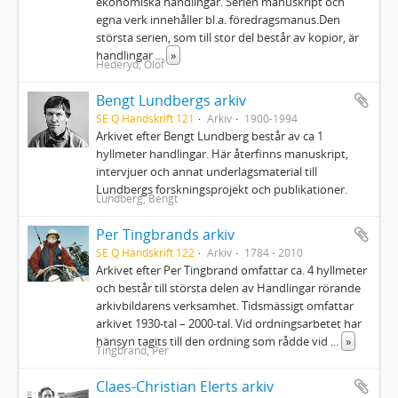
ekonomiska handlingar. Serien manuskript och
egna verk innehåller bl.a. föredragsmanus.Den
största serien, som till stor del består av kopior, är
handlingar
...
»
Hederyd, Olof
Bengt Lundbergs arkiv
SE Q Handskrift 121
Arkiv
1900-1994
Arkivet efter Bengt Lundberg består av ca 1
hyllmeter handlingar. Här återfinns manuskript,
intervjuer och annat underlagsmaterial till
Lundbergs forskningsprojekt och publikationer.
Lundberg, Bengt
Per Tingbrands arkiv
SE Q Handskrift 122
Arkiv
1784 - 2010
Arkivet efter Per Tingbrand omfattar ca. 4 hyllmeter
och består till största delen av Handlingar rörande
arkivbildarens verksamhet. Tidsmässigt omfattar
arkivet 1930-tal – 2000-tal. Vid ordningsarbetet har
hänsyn tagits till den ordning som rådde vid
...
»
Tingbrand, Per
Claes-Christian Elerts arkiv