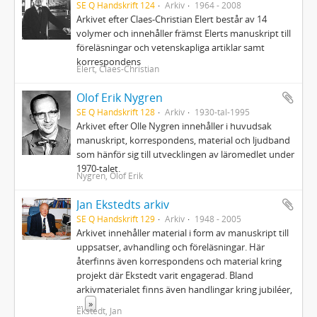
SE Q Handskrift 124
Arkiv
1964 - 2008
Arkivet efter Claes-Christian Elert består av 14
volymer och innehåller främst Elerts manuskript till
föreläsningar och vetenskapliga artiklar samt
korrespondens
Elert, Claes-Christian
Olof Erik Nygren
SE Q Handskrift 128
Arkiv
1930-tal-1995
Arkivet efter Olle Nygren innehåller i huvudsak
manuskript, korrespondens, material och ljudband
som hänför sig till utvecklingen av läromedlet under
1970‐talet.
Nygren, Olof Erik
Jan Ekstedts arkiv
SE Q Handskrift 129
Arkiv
1948 - 2005
Arkivet innehåller material i form av manuskript till
uppsatser, avhandling och föreläsningar. Här
återfinns även korrespondens och material kring
projekt där Ekstedt varit engagerad. Bland
arkivmaterialet finns även handlingar kring jubiléer,
...
»
Ekstedt, Jan