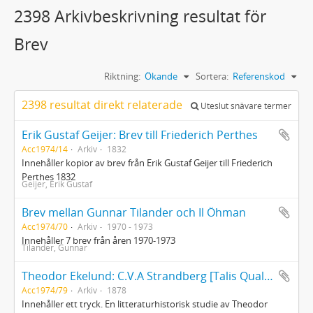
2398 Arkivbeskrivning resultat för
Brev
Riktning:
Ökande
Sortera:
Referenskod
2398 resultat direkt relaterade
Uteslut snävare termer
Erik Gustaf Geijer: Brev till Friederich Perthes
Acc1974/14
Arkiv
1832
Innehåller kopior av brev från Erik Gustaf Geijer till Friederich
Perthes 1832
Geijer, Erik Gustaf
Brev mellan Gunnar Tilander och Il Öhman
Acc1974/70
Arkiv
1970 - 1973
Innehåller 7 brev från åren 1970-1973
Tilander, Gunnar
Theodor Ekelund: C.V.A Strandberg [Talis Qualis]
Acc1974/79
Arkiv
1878
Innehåller ett tryck. En litteraturhistorisk studie av Theodor