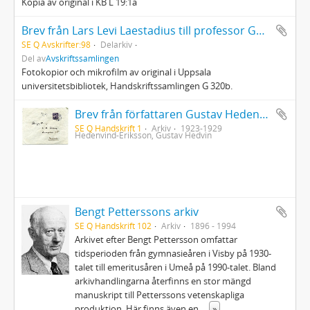
Kopia av original i KB L 19:1a
Brev från Lars Levi Laestadius till professor Göran Wahlenberg, Uppsala 1807 - 1843 spridda år
SE Q Avskrifter:98
Delarkiv
Del av
Avskriftssamlingen
Fotokopior och mikrofilm av original i Uppsala
universitetsbibliotek, Handskriftssamlingen G 320b.
Brev från författaren Gustav Hedenvind-Eriksson
SE Q Handskrift 1
Arkiv
1923-1929
Hedenvind-Eriksson, Gustav Hedvin
Bengt Petterssons arkiv
SE Q Handskrift 102
Arkiv
1896 - 1994
Arkivet efter Bengt Pettersson omfattar
tidsperioden från gymnasieåren i Visby på 1930-
talet till emeritusåren i Umeå på 1990-talet. Bland
arkivhandlingarna återfinns en stor mängd
manuskript till Petterssons vetenskapliga
produktion. Här finns även en
...
»