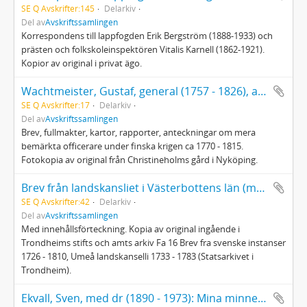
SE Q Avskrifter:145
Delarkiv
Del av
Avskriftssamlingen
Korrespondens till lappfogden Erik Bergström (1888-1933) och
prästen och folkskoleinspektören Vitalis Karnell (1862-1921).
Kopior av original i privat ägo.
Wachtmeister, Gustaf, general (1757 - 1826), anförare för landstigningstrupperna vid expeditionen till Västerbotten
SE Q Avskrifter:17
Delarkiv
Del av
Avskriftssamlingen
Brev, fullmakter, kartor, rapporter, anteckningar om mera
bemärkta officerare under finska krigen ca 1770 - 1815.
Fotokopia av original från Christineholms gård i Nyköping.
Brev från landskansliet i Västerbottens län (med bilagor) till stiftsamtmannen i Trondheim 1734, 1735, 1745, 1752, 1753 och 1783
SE Q Avskrifter:42
Delarkiv
Del av
Avskriftssamlingen
Med innehållsförteckning. Kopia av original ingående i
Trondheims stifts och amts arkiv Fa 16 Brev fra svenske instanser
1726 - 1810, Umeå landskanselli 1733 - 1783 (Statsarkivet i
Trondheim).
Ekvall, Sven, med dr (1890 - 1973): Mina minnen av Helmer Osslund