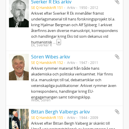
Sverker R Eks arkiv
SE Q Handskrift 151
Arkiv
1950 - 2012
Arkivet efter Sverker R Ek innehåller främst
underlagsmaterial till hans forskningsprojekt bl.a.
kring Hjalmar Bergman och Alf Sjöberg. I arkivet
återfinns även diverse manuskript, korrespondens
och handlingar kring Eks tid som dekanus vid
humanistisk
...
»
Ek, Sverker R
Sören Wibes arkiv
SE Q Handskrift 152
Arkiv
1947 - 2011
Arkivet rymmer material från både hans
akademiska och politiska verksamhet. Här finns
bl.a. manuskript till tal, debattartiklar och
vetenskapliga publikationer. Arkivet rymmer även
korrespondens, handlingar kring EU-
engagemangen samt tidningsklipp.
Wibe, Sören
Bittan Bergh Valbergs arkiv
SE Q Handskrift 155
Arkiv
1944 - 2009
Arkivet efter Bittan Bergh Valberg är skänkt till