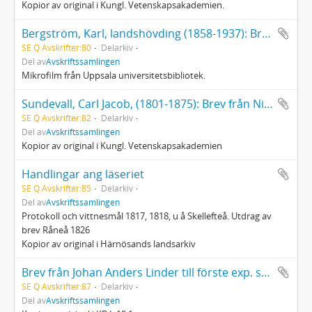
Kopior av original i Kungl. Vetenskapsakademien.
Bergström, Karl, landshövding (1858-1937): Brev från FD Paul Hellström
SE Q Avskrifter:80
Delarkiv
Del av
Avskriftssamlingen
Mikrofilm från Uppsala universitetsbibliotek.
Sundevall, Carl Jacob, (1801-1875): Brev från Nils Johan Sundelin i Lycksele 1840-1850
SE Q Avskrifter:82
Delarkiv
Del av
Avskriftssamlingen
Kopior av original i Kungl. Vetenskapsakademien
Handlingar ang läseriet
SE Q Avskrifter:85
Delarkiv
Del av
Avskriftssamlingen
Protokoll och vittnesmål 1817, 1818, u å Skellefteå. Utdrag av
brev Råneå 1826
Kopior av original i Härnösands landsarkiv
Brev från Johan Anders Linder till förste exp. secr. L A Ekman Stockholm ang manuskript till Lappmarksbeskrivningen
SE Q Avskrifter:87
Delarkiv
Del av
Avskriftssamlingen