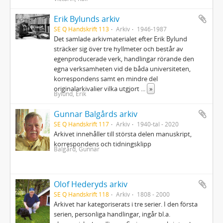
Erik Bylunds arkiv
SE Q Handskrift 113
Arkiv
1946-1987
Det samlade arkivmaterialet efter Erik Bylund
sträcker sig över tre hyllmeter och består av
egenproducerade verk, handlingar rörande den
egna verksamheten vid de båda universiteten,
korrespondens samt en mindre del
originalarkivalier vilka utgjort
...
»
Bylund, Erik
Gunnar Balgårds arkiv
SE Q Handskrift 117
Arkiv
1940-tal - 2020
Arkivet innehåller till största delen manuskript,
korrespondens och tidningsklipp
Balgård, Gunnar
Olof Hederyds arkiv
SE Q Handskrift 118
Arkiv
1808 - 2000
Arkivet har kategoriserats i tre serier. I den första
serien, personliga handlingar, ingår bl.a.