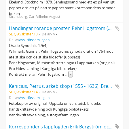
Ekelund, Stockholm 1878. Samlingsband med ett ex på vanligt
papper och ett på bättre papper samt korrespondens rörande
boken
Strandberg, Carl Vilhelm August
Handlingar rörande prosten Pehr Högström (1714 - 1784)
SE Q Avskrifter:13
Delarkiv
Del av
Avskriftssamlingen
Oratio Synodalis 1764,
Wikmark, Gunnar, Pehr Högströms synodaloration 1764 mot
ateistiska och deistiska filosofer (uppsats)
Pehr Högström, Missionsförrättningar i Lappmarken (original i
Pro Fides samling i Kungliga biblioteket)
Kontrakt mellan Pehr Högström
...
»
Kenicius, Petrus, ärkebiskop (1555 - 1636), Brev 1591, 1592, 1612, 1617, 1627, 1628, 1633, u å
SE Q Avskrifter:14
Delarkiv
Del av
Avskriftssamlingen
Fotokopior av original i Uppsala universitetsbiblioteks
handskriftsavdelning och Kungliga bibliotekets
handskriftsavdelning, autografsamlingen.
Korrespondens lappfogden Erik Bergström och prästen Vitalis Karnell