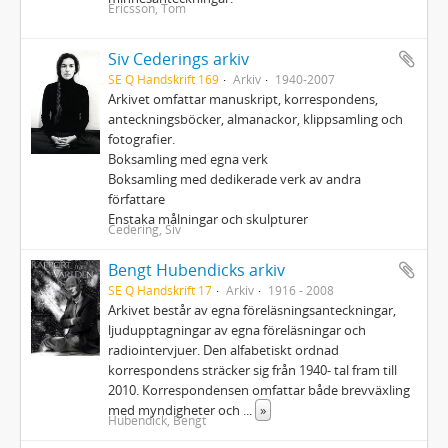
Ericsson, Tom
Siv Cederings arkiv
SE Q Handskrift 169
Arkiv
1940-2007
Arkivet omfattar manuskript, korrespondens,
anteckningsböcker, almanackor, klippsamling och
fotografier.
Boksamling med egna verk
Boksamling med dedikerade verk av andra
författare
Enstaka målningar och skulpturer
Cedering, Siv
Bengt Hubendicks arkiv
SE Q Handskrift 17
Arkiv
1916 - 2008
Arkivet består av egna föreläsningsanteckningar,
ljudupptagningar av egna föreläsningar och
radiointervjuer. Den alfabetiskt ordnad
korrespondens sträcker sig från 1940- tal fram till
2010. Korrespondensen omfattar både brevväxling
med myndigheter och
...
»
Hubendick, Bengt