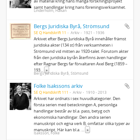
av material kring hans många forskningsprojekt
samt handlingar kring hans föreningsverksamhet.
Linderholm, Håkan
Bergs Juridiska Byrå, Strömsund
SE Q Handskrift 11
Arkiv
1921 - 1936
Arkivet efter Bergs Juridiska Byrå innehåller främst
juridiska akter (134 st) från verksamheten i
Strömsund vid mitten av 1920-talet. Förutom akter
från den juridiska byrån återfinns även handlingar
efter Ragnar Bergs far förvaltaren Axel Berg (1859 –
193
...
»
Bergs Juridiska Byrå, Stömsund
Folke Isakssons arkiv
SE Q Handskrift 111
Arkiv
1910 - 2013
Arkivet har ordnats i sex huvudkategorier. Den
första serien med beteckningen A, personliga
handlingar består av bl.a. pass, betyg och
ekonomiska handlingar. Den andra serien
manuskript och egna verk B, omfattar olika typer av
manuskript. Här kan bl.a.
...
»
Isaksson, Folke