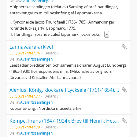
Del av
Avskriftssamlingen
Hülpherska samlingen (delar av) Samling af bref, handlingar,
anteckningar m.m. till beskrifning af Lappmarkerna.
I: Kyrkoherde Jacob Thurdfjaell (1736-1785): Anmärkningar
rörande Juckasjärfvi Lappmark. 1775.
II: Handlingar rörande Luleå lappmark, Jockmocks
...
»
Lannavaara-arkivet
SE Q Avskrifter:76
Delarkiv
Del av
Avskriftssamlingen
Laestadianpredikanten och samemissionären August Lundbergs
(1863-1930) korrespondens m.m. (Mikofiche av orig. som
förvaras vid Kristallen AB i Lannavaara.)
Alenius, König, klockare i Lycksele (1761-1854), 47 brev till J. A. Linder åren 1835-1854
SE Q Avskrifter:77
Delarkiv
Del av
Avskriftssamlingen
Kopior av orig. i Nordiska museets arkiv.
Kempe, Frans (1847-1924): Brev till Henrik Hesselman m.m.
SE Q Avskrifter:79
Delarkiv
Del av
Avskriftssamlingen