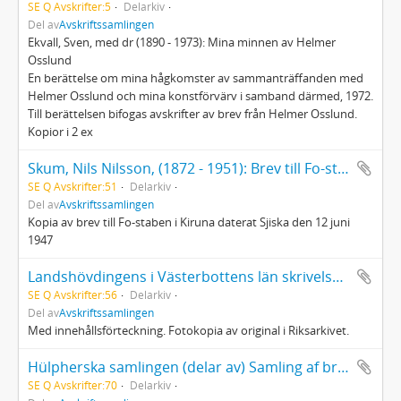
SE Q Avskrifter:5
Delarkiv
Del av
Avskriftssamlingen
Ekvall, Sven, med dr (1890 - 1973): Mina minnen av Helmer
Osslund
En berättelse om mina hågkomster av sammanträffanden med
Helmer Osslund och mina konstförvärv i samband därmed, 1972.
Till berättelsen bifogas avskrifter av brev från Helmer Osslund.
Kopior i 2 ex
Skum, Nils Nilsson, (1872 - 1951): Brev till Fo-staben i Kiruna daterat Sjiska den 12 juni 1947
SE Q Avskrifter:51
Delarkiv
Del av
Avskriftssamlingen
Kopia av brev till Fo-staben i Kiruna daterat Sjiska den 12 juni
1947
Landshövdingens i Västerbottens län skrivelser till Kungl Maj:t 1671
SE Q Avskrifter:56
Delarkiv
Del av
Avskriftssamlingen
Med innehållsförteckning. Fotokopia av original i Riksarkivet.
Hülpherska samlingen (delar av) Samling af bref, handlingar, anteckningar m.m.
SE Q Avskrifter:70
Delarkiv