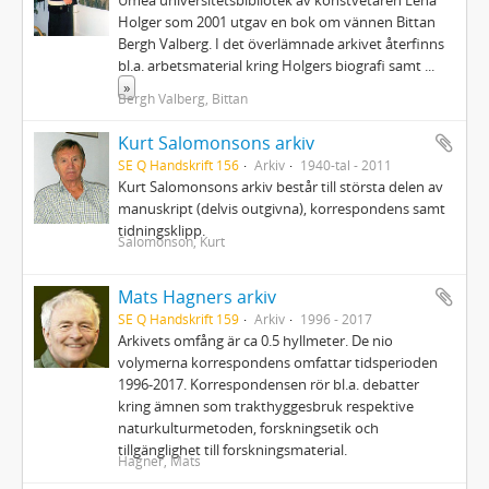
Umeå universitetsbibliotek av konstvetaren Lena
Holger som 2001 utgav en bok om vännen Bittan
Bergh Valberg. I det överlämnade arkivet återfinns
bl.a. arbetsmaterial kring Holgers biografi samt
...
»
Bergh Valberg, Bittan
Kurt Salomonsons arkiv
SE Q Handskrift 156
Arkiv
1940-tal - 2011
Kurt Salomonsons arkiv består till största delen av
manuskript (delvis outgivna), korrespondens samt
tidningsklipp.
Salomonson, Kurt
Mats Hagners arkiv
SE Q Handskrift 159
Arkiv
1996 - 2017
Arkivets omfång är ca 0.5 hyllmeter. De nio
volymerna korrespondens omfattar tidsperioden
1996-2017. Korrespondensen rör bl.a. debatter
kring ämnen som trakthyggesbruk respektive
naturkulturmetoden, forskningsetik och
tillgänglighet till forskningsmaterial.
Hagner, Mats