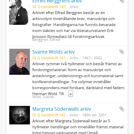
Elfred Berggrens arkiv
SE Q Handskrift 140
Arkiv
Arkivet efter Elfred Berggren består av en
arkivvolym innehållande brev, manuskript och
fotografier. Handlingarna har funnits bevarade
inom släkten och har via litteraturvetaren Erik
Jonsson förmedlats till Forskningsarkivet.
Berggren, Elfred
Svante Wolds arkiv
SE Q Handskrift 141
Arkiv
1967 - 2002
Arkivet rymmer två hyllmeter och består främst av
forskningsmaterial i form av manuskript och
anteckningar, undervisnings-och kursmaterial samt
konferenshandlingar. Tre volymer innehåller
korrespondens med forskare, däribland med fadern
Herman Wold. Till
...
»
Wold, Svante
Margreta Söderwalls arkiv
SE Q Handskrift 142
Arkiv
1890-tal- 2001
Arkivet efter Margreta Söderwall består av 5
hyllmeter handlingar och innehåller främst material
kring hennes verksamhet med Umeå