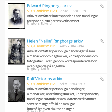
Edward Ringborgs arkiv
SE Q Handskrift 112D
Arkiv
1888-1929
Arkivet omfattar korrespondens och handlingar
rörande arkivbildarens verksamhet
Ringborg, Edward
Helen "Nellie" Ringborgs arkiv
SE Q Handskrift 112E
Arkiv
1848-1945
Arkivet omfattar personliga handlingar såsom
almanackor och dagböcker, korrespondens och
fotografier. Livet igenom korresponderade hon
övervägande på engelska
Ringborg, Nellie
Rolf Victorins arkiv
SE Q Handskrift 112F
Arkiv
1914-1995
Arkivet omfattar personliga handlingar,
almanackor, anteckningsböcker, korrespondens,
handlingar rörande arkivbildarens verksamhet
samt samlingar ffa klippsamligar
Innehåller även släkthandlingar
Victorin, Rolf