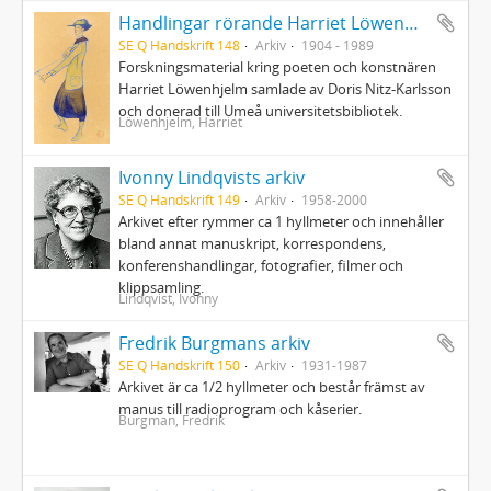
Handlingar rörande Harriet Löwenhjelm
SE Q Handskrift 148
Arkiv
1904 - 1989
Forskningsmaterial kring poeten och konstnären
Harriet Löwenhjelm samlade av Doris Nitz-Karlsson
och donerad till Umeå universitetsbibliotek.
Löwenhjelm, Harriet
Ivonny Lindqvists arkiv
SE Q Handskrift 149
Arkiv
1958-2000
Arkivet efter rymmer ca 1 hyllmeter och innehåller
bland annat manuskript, korrespondens,
konferenshandlingar, fotografier, filmer och
klippsamling.
Lindqvist, Ivonny
Fredrik Burgmans arkiv
SE Q Handskrift 150
Arkiv
1931-1987
Arkivet är ca 1/2 hyllmeter och består främst av
manus till radioprogram och kåserier.
Burgman, Fredrik