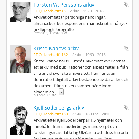
Torsten W. Perssons arkiv
SE Q Handskrift 16
Arkiv
1923 - 2018
Arkivet omfattar personliga handlingar,
almanackor, korrespondens, manuskript, småtryck,
urklipp och fotografier.
Persson, Torsten W
Kristo Ivanovs arkiv
SE Q Handskrift 162
Arkiv
1960 - 2018
Kristo Ivanov har till Umeå universitet överlämnat
ett arkiv med publikationer och arbetsmaterial från
sina år vid svenska universitet. Han har även
donerat ett digitalt arkiv bestående av datafiler och
dokument från sin verksamhet både inom
akademien
...
»
Ivanov, Kristo
Kjell Söderbergs arkiv
SE Q Handskrift 163
Arkiv
1600-tal- 2010
Arkivet efter Kjell Söderberg är 1,5 hyllmeter och
innehåller främst Söderbergs manuskript och
forskningsmaterial kring Ulvöarna och dess historia.
Arkivet har ordnats och förtecknat av förre