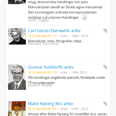
intyg, ekonomiska handlingar och pass.
Manuskripten består av Skölds egna manuskript.
Den kronologiskt ordnade korrespondensen
omfattar två volymer.Handlingar
...
»
Sköld, Tryggve
Carl-Göran Ekerwalds arkiv
SE Q Handskrift 177
Arkiv
1949 - 2016
Manuskript, brev, fotografier, klipp
Ekerwald, Carl-Göran
Gunnar Kulldorffs arkiv
SE Q Handskrift 179
Arkiv
1946-2014
Ffa handlingar angående statistik, fördelade under
75 huvudgrupper
Kulldorff, Gunnar
Malte Nyberg XII:s arkiv
SE Q Handskrift 180
Arkiv
1936 - 2013
Arkivet efter Malte Nyberg XII innehåller bl.a. texter,