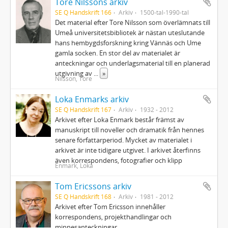
Tore Nilssons arkiv
SE Q Handskrift 166
Arkiv
1500-tal-1990-tal
Det material efter Tore Nilsson som överlämnats till
Umeå universitetsbibliotek är nästan uteslutande
hans hembygdsforskning kring Vännäs och Ume
gamla socken. En stor del av materialet är
anteckningar och underlagsmaterial till en planerad
utgivning av
...
»
Nilsson, Tore
Loka Enmarks arkiv
SE Q Handskrift 167
Arkiv
1932 - 2012
Arkivet efter Loka Enmark består främst av
manuskript till noveller och dramatik från hennes
senare författarperiod. Mycket av materialet i
arkivet är inte tidigare utgivet. I arkivet återfinns
även korrespondens, fotografier och klipp
Enmark, Loka
Tom Ericssons arkiv
SE Q Handskrift 168
Arkiv
1981 - 2012
Arkivet efter Tom Ericsson innehåller
korrespondens, projekthandlingar och
minnesanteckningar.