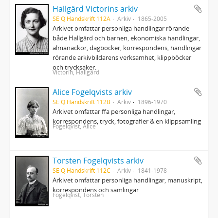
Hallgärd Victorins arkiv
SE Q Handskrift 112A
Arkiv
1865-2005
Arkivet omfattar personliga handlingar rörande
både Hallgärd och barnen, ekonomiska handlingar,
almanackor, dagböcker, korrespondens, handlingar
rörande arkivbildarens verksamhet, klippböcker
och trycksaker.
Victorin, Hallgärd
Alice Fogelqvists arkiv
SE Q Handskrift 112B
Arkiv
1896-1970
Arkivet omfattar ffa personliga handlingar,
korrespondens, tryck, fotografier & en klippsamling
Fogelqvist, Alice
Torsten Fogelqvists arkiv
SE Q Handskrift 112C
Arkiv
1841-1978
Arkivet omfattar personliga handlingar, manuskript,
korrespondens och samlingar
Fogelqvist, Torsten