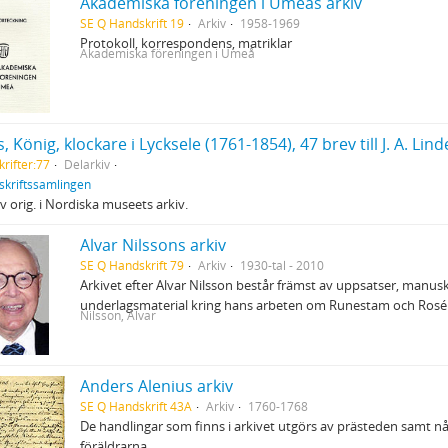
Akademiska föreningen i Umeås arkiv
SE Q Handskrift 19
Arkiv
1958-1969
Protokoll, korrespondens, matriklar
Akademiska föreningen i Umeå
rifter:77
Delarkiv
skriftssamlingen
v orig. i Nordiska museets arkiv.
Alvar Nilssons arkiv
SE Q Handskrift 79
Arkiv
1930-tal - 2010
Arkivet efter Alvar Nilsson består främst av uppsatser, manus
underlagsmaterial kring hans arbeten om Runestam och Rosé
Nilsson, Alvar
Anders Alenius arkiv
SE Q Handskrift 43A
Arkiv
1760-1768
De handlingar som finns i arkivet utgörs av prästeden samt någ
föräldrarna.