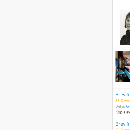
SE Q Avsk
Del av
Av
Kopia av
SE Q Avsk