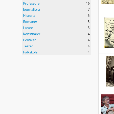
Professorer
16
Journalister
7
Historia
5
Romaner
5
Lärare
5
Konstnärer
4
Politiker
4
Teater
4
Folkskolan
4