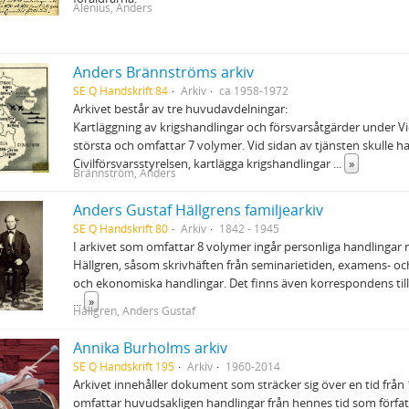
Alenius, Anders
Anders Brännströms arkiv
SE Q Handskrift 84
Arkiv
ca 1958-1972
Arkivet består av tre huvudavdelningar:
Kartläggning av krigshandlingar och försvarsåtgärder under V
största och omfattar 7 volymer. Vid sidan av tjänsten skulle 
Civilförsvarsstyrelsen, kartlägga krigshandlingar
...
»
Brännström, Anders
Anders Gustaf Hällgrens familjearkiv
SE Q Handskrift 80
Arkiv
1842 - 1945
I arkivet som omfattar 8 volymer ingår personliga handlingar
Hällgren, såsom skrivhäften från seminarietiden, examens- och
och ekonomiska handlingar. Det finns även korrespondens till
...
»
Hällgren, Anders Gustaf
Annika Burholms arkiv
SE Q Handskrift 195
Arkiv
1960-2014
Arkivet innehåller dokument som sträcker sig över en tid från 19
omfattar huvudsakligen handlingar från hennes tid som förfat