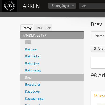
ARKEN
Sökingångar
Brev
Trädvy
Lista
Sök
handlingstyp
Related 
...
Andra
Bokband
Bokmärken
Bokobjekt
Bokomslag
98 Ar
Brev
Broschyrer
Dagböcker
98 res
Dagstidningar