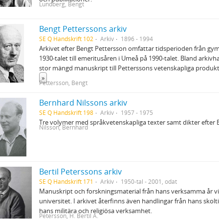
Lundberg, Bengt
Bengt Petterssons arkiv
SE Q Handskrift 102
Arkiv
1896 - 1994
Arkivet efter Bengt Pettersson omfattar tidsperioden från gym
1930-talet till emeritusåren i Umeå på 1990-talet. Bland arkiv
stor mängd manuskript till Petterssons vetenskapliga produkt
»
Pettersson, Bengt
Bernhard Nilssons arkiv
SE Q Handskrift 198
Arkiv
1957 - 1975
Tre volymer med språkvetenskapliga texter samt dikter efter 
Nilsson, Bernhard
Bertil Peterssons arkiv
SE Q Handskrift 171
Arkiv
1950-tal - 2001, odat
Manuskript och forskningsmaterial från hans verksamma år 
universitet. I arkivet återfinns även handlingar från hans skolt
hans militära och religiösa verksamhet.
Petersson, H. Bertil A.