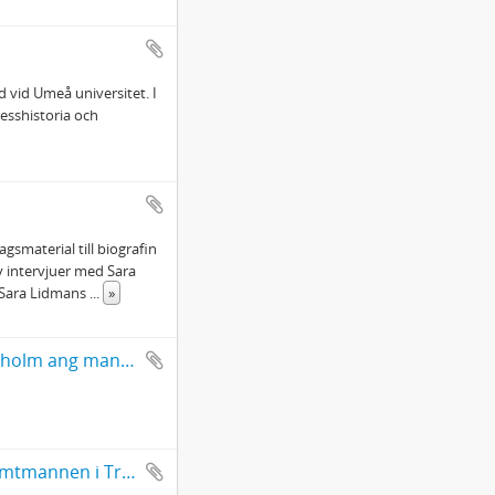
 vid Umeå universitet. I
esshistoria och
gsmaterial till biografin
av intervjuer med Sara
 Sara Lidmans
...
»
Brev från Johan Anders Linder till förste exp. secr. L A Ekman Stockholm ang manuskript till Lappmarksbeskrivningen
Brev från landskansliet i Västerbottens län (med bilagor) till stiftsamtmannen i Trondheim 1734, 1735, 1745, 1752, 1753 och 1783