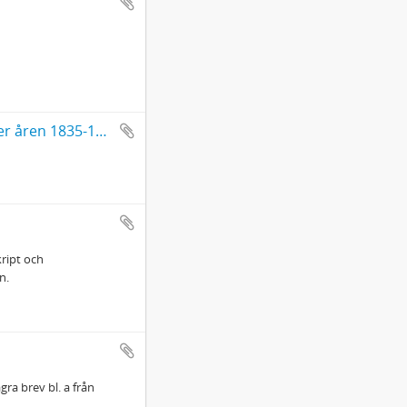
Alenius, König, klockare i Lycksele (1761-1854), 47 brev till J. A. Linder åren 1835-1854
kript och
n.
ra brev bl. a från