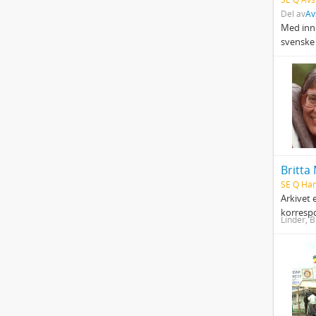
Del av
Av
Med inne
svenske 
Britta
SE Q Han
Arkivet 
korresp
Linder, B