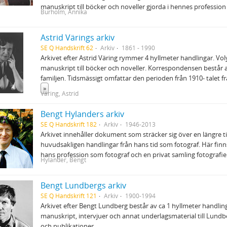
manuskript till böcker och noveller gjorda i hennes profession
Burholm, Annika
Astrid Värings arkiv
SE Q Handskrift 62
Arkiv
1861 - 1990
Arkivet efter Astrid Väring rymmer 4 hyllmeter handlingar. Vo
manuskript till böcker och noveller. Korrespondensen består av
familjen. Tidsmässigt omfattar den perioden från 1910- talet fra
»
Väring, Astrid
Bengt Hylanders arkiv
SE Q Handskrift 182
Arkiv
1946-2013
Arkivet innehåller dokument som sträcker sig över en längre t
huvudsakligen handlingar från hans tid som fotograf. Här finns
hans profession som fotograf och en privat samling fotografie
Hylander, Bengt
Bengt Lundbergs arkiv
SE Q Handskrift 121
Arkiv
1900-1994
Arkivet efter Bengt Lundberg består av ca 1 hyllmeter handling
manuskript, intervjuer och annat underlagsmaterial till Lundb
och publikationer.