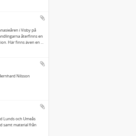
nasieåren i Visby på
handlingarna återfinns en
ion. Här finns även en
...
Bernhard Nilsson
vid Lunds och Umeås
id samt material från