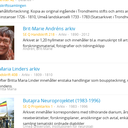
skriftssamlingen
hållsförteckning. Kopia av original ingående i Trondheims stifts och amts ar
instanser 1726 - 1810, Umeå landskanselli 1733 - 1783 (Statsarkivet i Trondh
Brit-Marie Andréns arkiv
SE Q Handskrift 218
Arkiv
1890 - 2012
Arkivet är 1,20 hyllmeter och innehåller bl.a. manuskript till art
forskningsmaterial, fotografier och tidningsklipp
Andrén, Brit-Marie
 Maria Linders arkiv
dskrift 40B
Arkiv
1809 - 1810
efter Britta Maria Linder innehåller enstaka handlingar som bouppteckning,
ondens.
ritta Maria
Butajira Neuroprojektet (1983-1996)
SE Q Projektarkiv 1
Arkiv
1983 - 1996
Arkivet innehåller korrespondens med tillhörande diarium, år
reseberättelser, forskningsplaner, ansökningar och avtal, enk
samling tematiskt ordnade diabilder
Umeå universitet, institutionen för neurologi