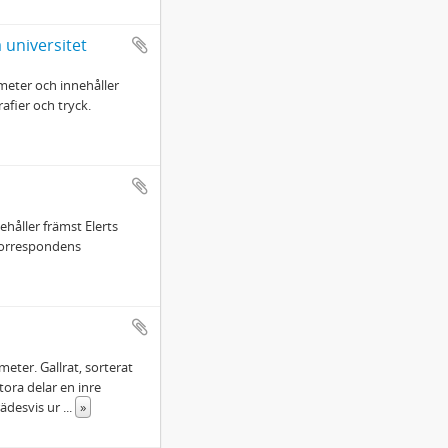
 universitet
lmeter och innehåller
afier och tryck.
ehåller främst Elerts
 korrespondens
eter. Gallrat, sorterat
tora delar en inre
rädesvis ur
...
»