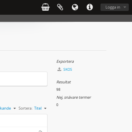
Logga in
Exportera
SKOS
Resultat
98
Nej, snävare termer
0
kande
Sortera:
Titel