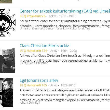
Center för arktisk kulturforskning (CAK) vid Umeå
SE Q Projektarkiv 6
Arkiv
1981 - 1995
Arkivet efter Center för arktisk kulturforskning omfattar 2 hyl
protokoll, korrespondens, ekonomi, forskningsmaterial, fotogr
Umeå universitet., Center för arktisk kulturforskning
Claes-Christian Elerts arkiv
SE Q Handskrift 124
Arkiv
1964 - 2008
Arkivet efter Claes-Christian Elert består av 14 volymer och inn
manuskript till föreläsningar och vetenskapliga artiklar samt
Elert, Claes-Christian
Egil Johanssons arkiv
SE Q Handskrift 165
Arkiv
1628-2015
Arkivet omfattade vid arkivläggningens inledande cirka 80 hyllm
och förtecknat är resultatet 20 hyllmeter. Arkivet saknade till s
ordning. Mycket stora mängder kopior av arkivmaterial, föret
Johansson, Egil