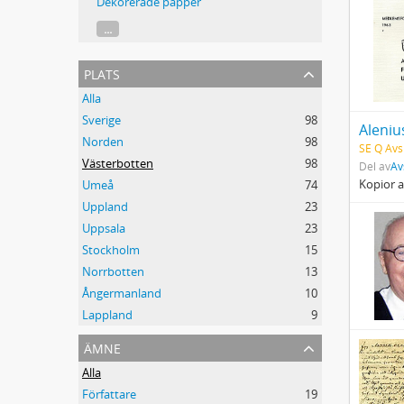
Dekorerade papper
...
plats
Alla
Sverige
98
Norden
98
SE Q Avsk
Västerbotten
98
Del av
Av
Kopior a
Umeå
74
Uppland
23
Uppsala
23
Stockholm
15
Norrbotten
13
Ångermanland
10
Lappland
9
ämne
Alla
Författare
19