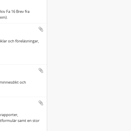
kiv Fa 16 Brev fra
eim).
iklar och föreläsningar,
 minnesdikt och
srapporter,
ätformulär samt en stor