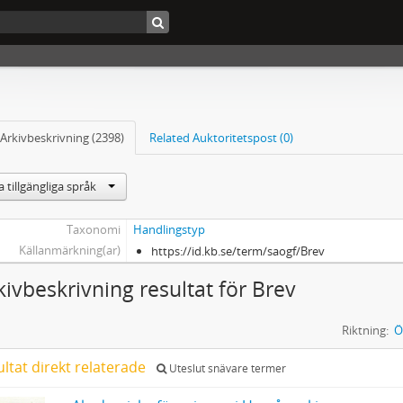
Arkivbeskrivning (2398)
Related Auktoritetspost (0)
 tillgängliga språk
Taxonomi
Handlingstyp
Källanmärkning(ar)
https://id.kb.se/term/saogf/Brev
kivbeskrivning resultat för Brev
Riktning:
Ö
ultat direkt relaterade
Uteslut snävare termer