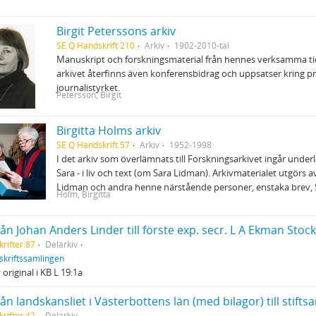
Birgit Peterssons arkiv
SE Q Handskrift 210
Arkiv
1902-2010-tal
Manuskript och forskningsmaterial från hennes verksamma tid
arkivet återfinns även konferensbidrag och uppsatser kring pr
journalistyrket.
Petersson, Birgit
Birgitta Holms arkiv
SE Q Handskrift 57
Arkiv
1952-1998
I det arkiv som överlämnats till Forskningsarkivet ingår underla
Sara - i liv och text (om Sara Lidman). Arkivmaterialet utgörs 
Lidman och andra henne närstående personer, enstaka brev,
Holm, Birgitta
rifter:87
Delarkiv
skriftssamlingen
 original i KB L 19:1a
rifter:42
Delarkiv